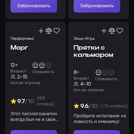
лаборатории, найдите
Забронировать
Забронировать
и очистите особые
блоки
Перформанс
Экшн-Игра
Морг
Прятки с
кальмаром
12+
Возраст
8+
Страшность
2–15
Возраст
Страшность
Кол-во игроков
4–10
Кол-во игроков
(169
9.7
/10
команд)
(<10 команд)
9.6
/10
Этот патологоанатом
Пройдите испытание на
всегда был не в своем
ловкость и смекалку!
уме, он находился в
морге круглые сутки…