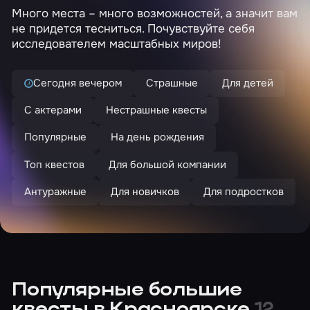
Много места – много возможностей, а значит вам
не придется тесниться. Почувствуйте себя
исследователем масштабных миров!
Сегодня вечером
Страшные
Для детей
С актерами
Нестрашные квесты
Популярные
На день рождения
Топ квестов
Для большой компании
Антуражные
Для новичков
Для подростков
Популярные большие