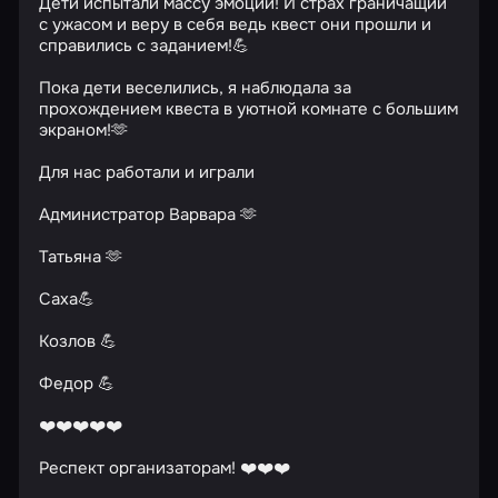
Дети испытали массу эмоций! И страх граничащий
с ужасом и веру в себя ведь квест они прошли и
справились с заданием!💪
Пока дети веселились, я наблюдала за
прохождением квеста в уютной комнате с большим
экраном!🫶
Для нас работали и играли
Администратор Варвара 🫶
Татьяна 🫶
Саха💪
Козлов 💪
Федор 💪
❤️❤️❤️❤️❤️
Респект организаторам! ❤️❤️❤️