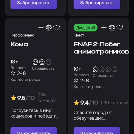
Забронировать
Забронировать
Для детей
Перформанс
Квест
Кома
FNAF 2: Побег
аниматроников
18+
Возраст
10+
Страшность
2–8
Возраст
Сложность
Кол-во игроков
2–8
Кол-во игроков
(136
9.5
/10
команд)
(<10 команд)
9.4
/10
Погрузитесь в мир
Спасите город от
кошмаров и победите
обезумевших
свои страхи
механических монстров!
Забронировать
Забронировать