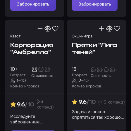
убежище
раскройте
Забронировать
Забронировать
преступления и
останьтесь в живых
Квест
Экшн-Игра
Корпорация
Прятки "Лига
"Амбрелла"
теней"
10+
18+
Возраст
Возраст
Страшность
Сложность
1–10
2–10
Кол-во игроков
Кол-во игроков
(26
(<10 команд)
9.6
/10
9.6
/10
команд)
Задача игроков –
Исследуйте
спрятаться так хорошо,
заброшенные
чтобы их не нашли.
коридоры старой
Сможете так?