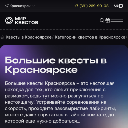
Красноярск
+7 (391) 269-90-08
ВКонта
Max
Квесты в Красноярске
Категории квестов в Красноярске
Большие квесты в
Красноярске
Большие квесты Красноярска – это настоящая
находка для тех, кто любит приключения с
размахом, ведь тут можно разгуляться по-
настоящему! Устраивайте соревнования на
скорость, проходите заковыристые лабиринты,
можете даже спрятаться в тайной комнате, до
которой еще нужно добраться…