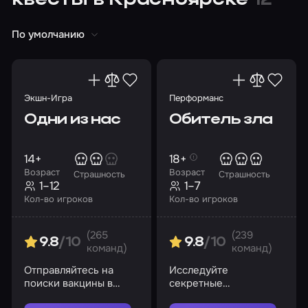
квесты в Красноярске
12
По умолчанию
Экшн-Игра
Перформанс
Одни из нас
Обитель зла
14+
18+
Возраст
Возраст
Страшность
Страшность
1–12
1–7
Кол-во игроков
Кол-во игроков
(265
(239
9.8
/10
9.8
/10
команд)
команд)
Отправляйтесь на
Исследуйте
поиски вакцины в
секретные
заброшенном
лаборатории,