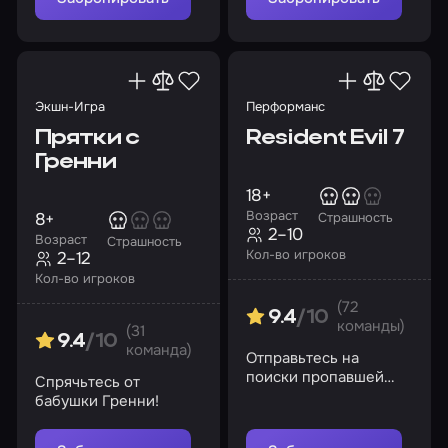
Экшн-Игра
Перформанс
Прятки с
Resident Evil 7
Гренни
18+
Возраст
8+
Страшность
2–10
Возраст
Страшность
Кол-во игроков
2–12
Кол-во игроков
(72
9.4
/10
команды)
(31
9.4
/10
команда)
Отправьтесь на
поиски пропавшей
Спрячьтесь от
подруги в городок
бабушки Гренни!
Далви