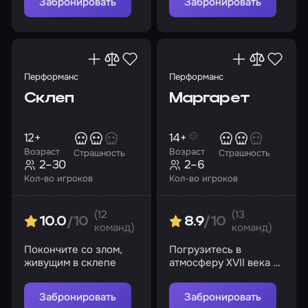
Забронировать
Забронировать
Перформанс
Перформанс
Склеп
Маргарет
12+
14+
Возраст
Возраст
Страшность
Страшность
2–30
2–6
Кол-во игроков
Кол-во игроков
(12
(13
10.0
/10
8.9
/10
команд)
команд)
Покончите со злом,
Погрузитесь в
живущим в склепе
атмосферу XVII века и
раскройте тайну дома
Забронировать
Забронировать