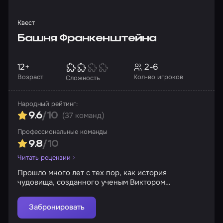
лет будет запущен вами вновь и проведен в том
самом кабинете погибшего доктора, который
основал и провел его впервые. С какими страхами
Квест
вы готовы столкнуться внутри этих стен? И
Башня Франкенштейна
получится ли их побороть?
12+
2-6
Возраст
Кол-во игроков
Сложность
Народный рейтинг:
(37 команд)
9.6
/10
Профессиональные команды
9.8
/10
Читать рецензии
Прошло много лет с тех пор, как история
чудовища, созданного ученым Виктором
Франкенштейном, потрясла всю округу. Башня
ученого пустовала. Люди стали забывать
Забронировать
холодящие спину от ужаса истории. Но говорят,
что чудовище вернулось и затеяло страшную