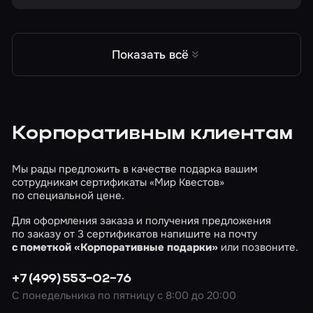
месть. Он все еще зол на Виктора за
невыполненные обещания – ему не дали имя и не
воскресили его невесту. Местные жители не
выходят из дома в темное время суток, опасаясь
Показать всё
стать его жертвой. Вы – отважные герои, решили
проверить эти слухи и проникли в башню Виктора
Франкенштейна…
Корпоративным клиентам
Мы рады предложить в качестве подарка вашим
сотрудникам сертификаты «Мир Квестов»
по специальной цене.
Для оформления заказа и получения предложения
по заказу от 3 сертификатов напишите на почту
c пометкой «Корпоративные подарки»
или позвоните.
+7 (499) 553-02-76
С понедельника по пятницу с 8:00 до 20:00