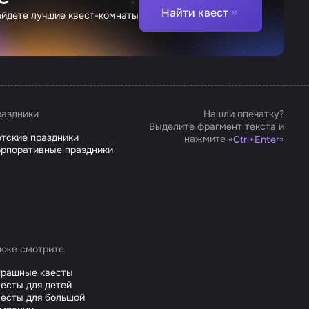
Найти квест
найдете лучшие квест-комнаты
аздники
Нашли опечатку?
Выделите фрагмент текста и
тские праздники
нажмите «
»
Ctrl
+
Enter
рпоративные праздники
кже смотрите
трашные квесты
есты для детей
есты для большой