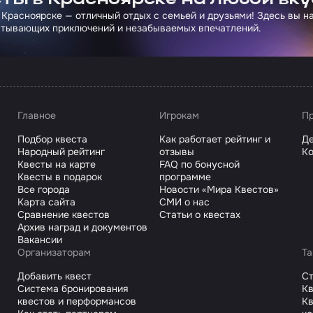
 Красноярске — отличный отдых с семьей и друзьями! Здесь вы 
атывающих приключений и незабываемых впечатлений.
Главное
Игрокам
Пр
Подбор квеста
Как работает рейтинг и
Де
Народный рейтинг
отзывы
Ко
Квесты на карте
FAQ по бонусной
Квесты в подарок
программе
Все города
Новости «Мира Квестов»
Карта сайта
СМИ о нас
Сравнение квестов
Статьи о квестах
Архив наград и документов
Вакансии
Организаторам
Та
Добавить квест
С
Система бронирования
Кв
квестов и перформансов
Кв