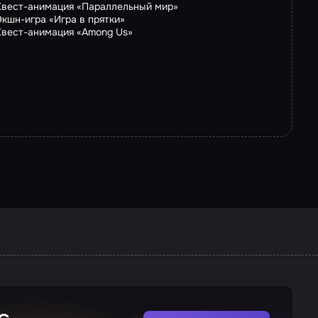
Квест-анимация «Параллельный мир»
Экшн-игра «Игра в прятки»
Квест-анимация «Among Us»
с