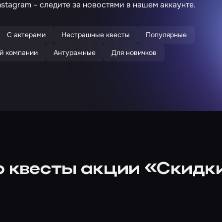
stagram – следите за новостями в нашем
аккаунте
.
С актерами
Нестрашные квесты
Популярные
й компании
Антуражные
Для новичков
о квесты акции «Скидки