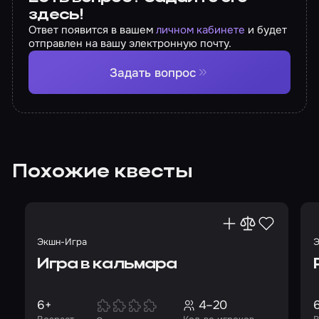
здесь!
Ответ появится в вашем
личном кабинете
и будет
отправлен на вашу электронную почту.
Задать вопрос
Похожие квесты
Экшн-Игра
Э
Игра в кальмара
6+
4–20