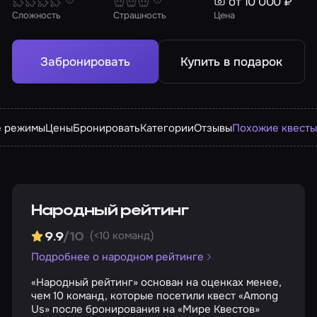
от 10 000 ₽
Сложность
Страшность
Цена
Забронировать
Купить в подарок
е режимы
Цены
Бронировать
Категории
Отзывы
Похожие квест
Народный рейтинг
(<10 команд)
9.9
/10
Подробнее о народном рейтинге
«Народный рейтинг» основан на оценках менее,
чем 10 команд, которые посетили квест «Among
Us» после бронирования на «Мире Квестов»