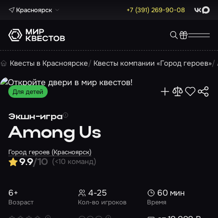
Красноярск
+7 (391) 269-90-08
ВКонта
Max
Квесты в Красноярске
Квесты компании «Город героев»
Для детей
Экшн-игра
Among Us
Город героев (Красноярск)
(<10 команд)
9.9
/10
6+
4-25
60 мин
Возраст
Кол-во игроков
Время