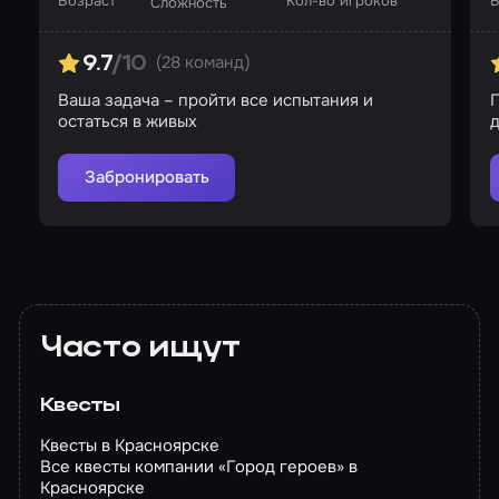
Возраст
Кол-во игроков
В
Сложность
(28 команд)
9.7
/10
Ваша задача – пройти все испытания и
остаться в живых
Забронировать
Часто ищут
Квесты
Квесты в Красноярске
Все квесты компании «Город героев» в
Красноярске