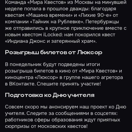
Команда «Мира Квестов» из Москвы на минувшей
неделе попала в прошлое дважды: благодаря
квестам
«Машина времени»
и
«Лихие 90-е»
от
компании «Тайник на Рублевке». Петербуржцы
же отправились в крупное приключение вместе с
новым квестом iLocked: нам покорился квест
«Индиана Джонс и затерянный храм»
.
Розыгрыш билетов от Люксор
В понедельник будут подведены итоги
розыгрыша билетов в кино от «Мира Квестов» и
киноцентра «Люксор» в группе нашего агретора
в ВКонтакте. Спешите принять участие!
Подготовка ко Дню учителя
Совсем скоро мы анонсируем наш
проект
ко Дню
учителя. Следите за сообщениями в соцсетях:
работников сферы образования ждут приятных
сюрпризы от московских квестов!