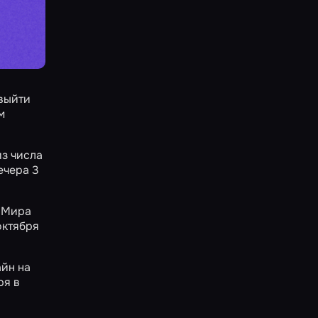
выйти
м
з числа
ечера 3
 «Мира
октября
йн на
ря в