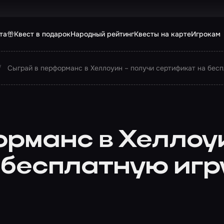
та
Квест в подарок
Народный рейтинг
Квесты на карте
Игрокам
Сыграй в перформанс в Хеллоуин – получи сертификат на бесп
орманс в Хеллоу
 бесплатную игр