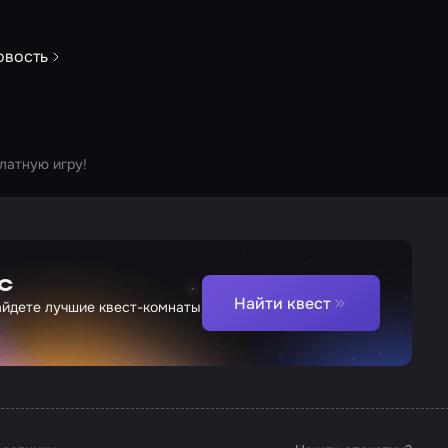
овость
латную игру!
с
Найти квест
найдете лучшие квест-комнаты