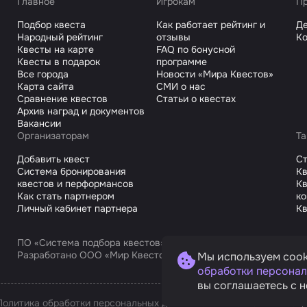
Главное
Игрокам
Пр
Подбор квеста
Как работает рейтинг и
Де
Народный рейтинг
отзывы
Ко
Квесты на карте
FAQ по бонусной
Квесты в подарок
программе
Все города
Новости «Мира Квестов»
Карта сайта
СМИ о нас
Сравнение квестов
Статьи о квестах
Архив наград и документов
Вакансии
Организаторам
Та
Добавить квест
С
Система бронирования
Кв
квестов и перформансов
Кв
Как стать партнером
к
Личный кабинет партнера
Кв
ПО «Система подбора квестов»
Разработано ООО «Мир Квестов С», ИНН 9725168751
Мы используем cook
обработки персонал
вы соглашаетесь с н
Политика обработки персональных данных
Условия оплаты и возв