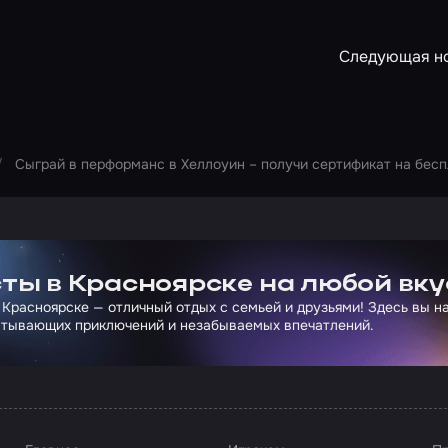
Следующая н
Сыграй в перформанс в Хеллоуин – получи сертификат на бесп
ртнера Сколково
ты в Красноярске на любой вку
 Красноярске — отличный отдых с семьей и друзьями! Здесь вы 
атывающих приключений и незабываемых впечатлений.