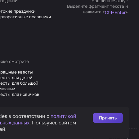
аздники
Нашли опечатку?
Выделите фрагмент текста и
тские праздники
нажмите «
»
Ctrl
+
Enter
рпоративные праздники
кже смотрите
трашные квесты
есты для детей
есты для большой
омпании
есты для новичков
ies в соответствии с
политикой
Принять
ьных данных
. Пользуясь сайтом
ей.
Affarts
рата
Дизайн