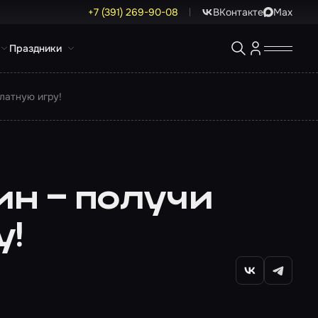
+7 (391) 269-90-08
ВКонтакте
Max
Праздники
латную игру!
ин – получи
у!