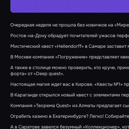
Очередная неделя не прошла без новичков на «Мире 
Ростов-на-Дону обрадует почитателей ужасов пер
Мистический квест
«Hellendorff»
в Самаре заставит 
В Москве компания
«Погружение»
представляет кве
А также в столице можно проверить, кто круче, при
форта»
от «Deep quest».
Настоящая магия ждет вас в Кирове.
«Квесты №1»
пр
В Караганде открылся новый квест с элементами п
Компания
«Теорема Quest»
из Алматы предлагает с
Ограбить казино
в Екатеринбурге? Легко! Собирайте
А в Саратове завелся безумный
«Коллекционер»
, к