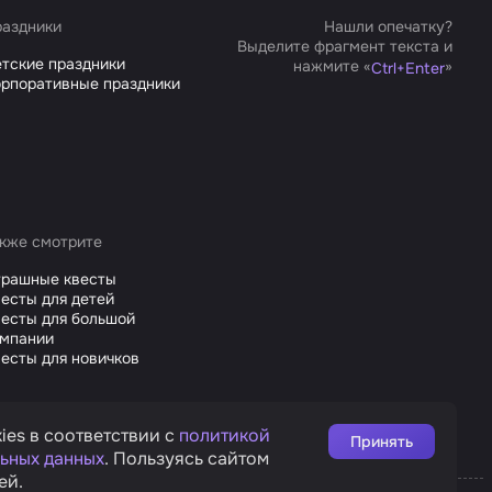
аздники
Нашли опечатку?
Выделите фрагмент текста и
тские праздники
нажмите «
»
Ctrl
+
Enter
рпоративные праздники
кже смотрите
трашные квесты
есты для детей
есты для большой
омпании
есты для новичков
ies в соответствии с
политикой
Принять
ьных данных
. Пользуясь сайтом
ей.