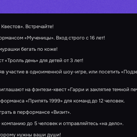
Квестов». Встречайте!
формансом
«Мученицы»
. Вход строго с 16 лет!
мурашки бегать по коже!
ст
«Тролль день»
для детей от 3 лет!
няв участие в одноименной
шоу-игре
, или посетить
«Подз
иглашают на фэнтези-квест
«Гарри и заклятие темной пе
ерформанса
«Припять 1999»
для команд до 12 человек.
ыграть в перформансе
«Визит»
.
 компанию до 5 человек и отправляйтесь «на дело».
оторому нужны ваши души!