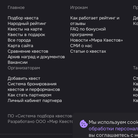
Главное
Игрокам
Пр
Подбор квеста
Как работает рейтинг и
Де
Народный рейтинг
отзывы
Ко
Квесты на карте
FAQ по бонусной
Квесты в подарок
программе
Все города
Новости «Мира Квестов»
Карта сайта
СМИ о нас
Сравнение квестов
Статьи о квестах
Архив наград и документов
Вакансии
Организаторам
Та
Добавить квест
С
Система бронирования
Кв
квестов и перформансов
Кв
Как стать партнером
к
Личный кабинет партнера
Кв
ПО «Система подбора квестов»
Разработано ООО «Мир Квестов С», ИНН 9725168751
Мы используем cook
обработки персонал
вы соглашаетесь с н