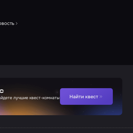
овость
с
Найти квест
найдете лучшие квест-комнаты