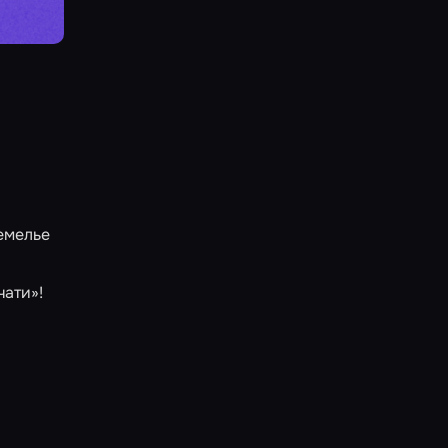
емелье
чати»
!