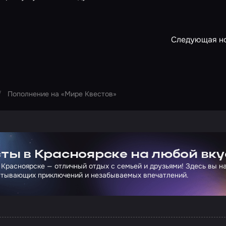
Следующая н
Пополнение на «Мире Квестов»
ртнера Сколково
ты в Красноярске на любой вку
 Красноярске — отличный отдых с семьей и друзьями! Здесь вы 
атывающих приключений и незабываемых впечатлений.