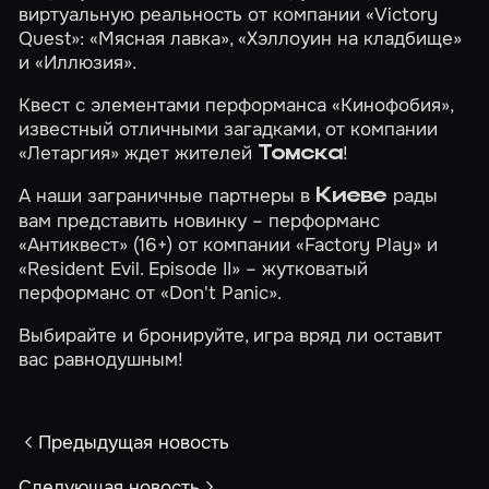
виртуальную реальность от компании «Victory
Quest»:
«Мясная лавка»
,
«Хэллоуин на кладбище»
и
«Иллюзия»
.
Квест с элементами перформанса
«Кинофобия»
,
известный отличными загадками, от компании
«Летаргия»
ждет жителей
!
Томска
А наши заграничные партнеры в
рады
Киеве
вам представить новинку – перформанс
«Антиквест»
(16+) от компании «Factory Play» и
«Resident Evil. Episode II»
– жутковатый
перформанс от «Don't Panic».
Выбирайте и бронируйте, игра вряд ли оставит
вас равнодушным!
Предыдущая новость
Следующая новость