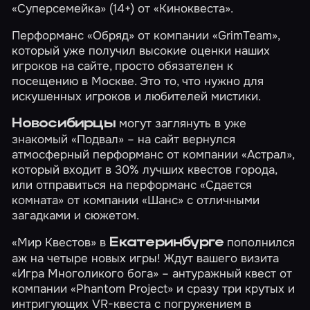
«Суперсемейка»
(14+) от «Киноквеста».
Перформанс
«Обряд»
от компании «GrimTeam»,
который уже получил высокие оценки наших
игроков на сайте, просто обязателен к
посещению в Москве. Это то, что нужно для
искушенных игроков и любителей мистики.
могут заглянуть в уже
Новосибирцы
знакомый
«Подвал»
– на сайт вернулся
атмосферный перформанс от компании «Астрал»,
который входит в 30% лучших квестов города,
или отправиться на перформанс
«Сдается
комната»
от компании «Шанс» с отличными
загадками и сюжетом.
«Мир Квестов» в
пополнился
Екатеринбурге
аж на четыре новых игры! Ждут вашего визита
«Игра Многоликого бога»
– антуражный квест от
компании «Phantom Project» и сразу три крутых и
интригующих VR-квеста с погружением в