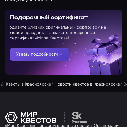
Подарочный сертификат
Удивите близких оригинальным сюрпризом на
любой праздник — закажите подарочный
сертификат «Мира Квестов»!
Узнать подробности
Квесты в Красноярске
Новости квестов в Красноярске
В
Перейти на сайт партн
«Мир Квестов» - информационный сервис. Организация