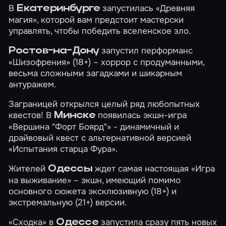
В
запустилась
«Древняя
Екатеринбурге
магия»
, которой вам предстоит мастерски
управлять, чтобы победить вселенское зло.
запустил перформанс
Ростов-на-Дону
«Шизофрения»
(18+) – хоррор с продуманными,
весьма сложными загадками и шикарным
антуражем.
Заграницей открылся целый ряд любопытных
квестов! В
появилась экшн-игра
Минске
«Вершина "Форт Боярд"»
- динамичный и
драйвовый квест с альтернативной версией
«Испытания старца Фура»
.
Жителей
ждет самая настоящая
«Игра
Одессы
на выживание»
– экшн, имеющий помимо
основного сюжета эксклюзивную (18+) и
экстремальную (21+) версии.
«Сходка» в
запустила сразу пять новых
Одессе