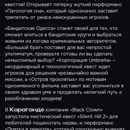
квестов! Открывает пятерку жуткий перформанс
«Патология сна»
, который однозначно заставит
трепетать от ужаса неискушенных игроков.
«Бандитская Одесса»
станет своей для тех, кто
сможет влиться в бандитские круги и выбраться
живыми из логова криминальных авторитетов.
«Большой брат»
поставит для вас непростой
ультиматум, проверьте готовы ли вы сделать
немыслимый выбор?
«Корпорация Umbrella»
–
неординарный и технологичный квест ждет
игроков для решения чрезвычайно важной
миссии, а
«Остров проклятых»
по мотивам
одноименного фильма заставит вас усомниться в
своем здравом уме и проделать нелегкий путь к
разоблачению злодеев!
В
компания «Black Clown»
Караганде
запустила мистический квест
«Silent Hill 2»
для
любителей пощекотать нервы, и перформанс
«Прятки в темноте»
, который однозначно выведет