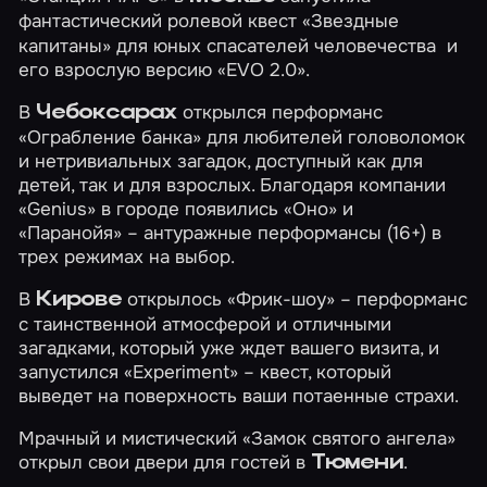
фантастический
ролевой квест
«Звездные
капитаны»
для юных спасателей человечества и
его взрослую версию
«EVO 2.0»
.
В
открылся перформанс
Чебоксарах
«Ограбление банка»
для любителей головоломок
и нетривиальных загадок, доступный как для
детей, так и для взрослых. Благодаря компании
«Genius» в городе появились
«Оно»
и
«Паранойя»
– антуражные перформансы (16+) в
трех режимах на выбор.
В
открылось
«Фрик-шоу»
– перформанс
Кирове
с таинственной атмосферой и отличными
загадками, который уже ждет вашего визита, и
запустился
«Experiment»
– квест, который
выведет на поверхность ваши потаенные страхи.
Мрачный и мистический
«Замок святого ангела»
открыл свои двери для гостей в
.
Тюмени