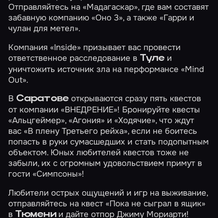
Отправляйтесь на
«Мадагаскар»
, где вам составят
забавную компанию
«Оно 3»
, а также
«Гарри и
чулан для метел»
.
Компания «Inside» призывает вас провести
ответственное расследование в
и
Туле
уничтожить источник зла на перформансе
«Mind
Out»
.
В
открываются сразу пять квестов
Саратове
от компании «ВНЕДРЕНИЕ»! Бронируйте квесты
«Альцгеймер»
,
«Агония»
и
«Ходячие»
, что ждут
вас
«В плену Третьего рейха»
, если не боитесь
попасть в руки сумасшедших и стать подопытным
объектом. Юных любителей квестов тоже не
забыли, их с огромным удовольствием примут в
гости
«Симпсоны»
!
Любители острых ощущений и игр на выживание,
отправляйтесь на квест
«Пока не сыграл в ящик»
в
и дайте отпор Джиму Мориарти!
Тюмени