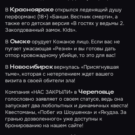
В
открылся леденящий душу
Красноярске
перформанс (18+)
«Банши. Вестник смерти»
, а
также его детская версия
«В гостях у ведьмы 2.
Заколдованный замок. Kids»
.
В
орудует Кожаное лицо. Если вас не
Омске
пугает ужасающая
«Резня»
и вы готовы дать
отпор кровожадному убийце, то это для вас!
В
вернулась
«Присягнувшая
Новосибирск
тьме»
, которая с нетерпением ждет вашего
визита в своей обители зла!
Компания «НАС ЗАКРЫЛИ» в
Череповце
голословно заявляет о своем статусе, ведь она
запускает два любопытных и динамичных квеста!
Квестоманы,
«Побег из Шоушенка»
и
«Якудза. За
гранью дозволенного»
уже доступны к
бронированию на нашем сайте!