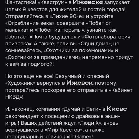
Фантастика! «Квеструм» в
запускает
Ижевске
целых 9 квестов для жителей и гостей города!
Отправляйтесь в
«Лихие 90-е»
и устройте
«Ограбление века»
, совершите
«Побег от
маньяка»
и
«Побег из тюрьмы»
, узнайте как
работает
«Почта будущего»
и
«Фотолаборатория
призрака»
. А также, если вы
«Одни дома»
, не
сомневайтесь,
«Охотники за покемонами»
и
«Охотники за привидениями»
непременно придут
к вам за подмогой!
Но это еще не все! Безумный и опасный
«Художник»
вернулся в
, поэтому
Ижевск
постарайтесь поскорее его отправить в
«Кабинет
НКВД»
!
И, наконец, компания «Думай и Беги» в
Киеве
рекомендует к посещению драйвовые экшн-
игры! Ваших действий ждут
«Люди Х»
, вновь
вернувшиеся в «Мир Квестов», а также
неординарный новичок
«In Game»
!