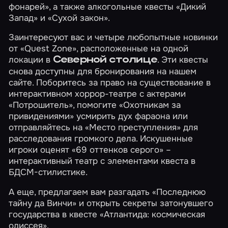
фонарей»
, а также алкогольные квесты
«Дикий
Запад»
и
«Сухой закон»
.
Заинтересуют вас и четыре любопытные новинки
от «Quest Zone», расположенные на одной
локации в
. Эти квесты
Северной столице
снова доступны для бронирования на нашем
сайте. Поборитесь за право на существование в
интерактивном хоррор-театре с актерами
«Потрошитель»
, помогите
«Охотникам за
привидениями»
усмирить дух фараона или
отправляйтесь на
«Место преступления»
для
расследования громкого дела. Искушенные
игроки оценят
«69 оттенков серого»
–
интерактивный театр с элементами квеста в
БДСМ-стилистике.
А еще, предлагаем вам разгадать
«Последнюю
тайну да Винчи»
и открыть секреты затонувшего
государства в квесте
«Атлантида: космическая
одиссея»
.