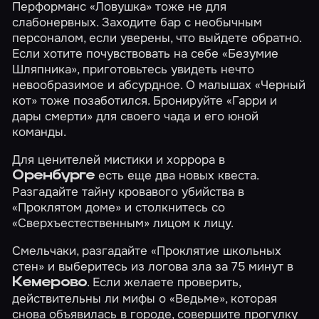
Перформанс
«Ловушка»
тоже не для
слабонервных. Заходите бар с необычным
персоналом, если уверены, что выйдете обратно.
Если хотите почувствовать на себе
«Безумие
Шляпника»
, приготовьтесь увидеть нечто
невообразимое и абсурдное. О малышах «Черный
кот» тоже позаботился. Бронируйте
«Гарри и
дары смерти»
для своего чада и его юной
команды.
Для ценителей мистики и хоррора в
есть еще два новых квеста.
Оренбурге
Разгадайте тайну кровавого убийства в
«Проклятом доме»
и столкнитесь со
«Сверхъестественным»
лицом к лицу.
Смельчаки, разгадайте
«Проклятие школьных
стен»
и выберитесь из логова зла за 75 минут в
. Если желаете проверить,
Кемерово
действительны ли мифы о
«Ведьме»
, которая
снова объявилась в городе, совершите прогулку