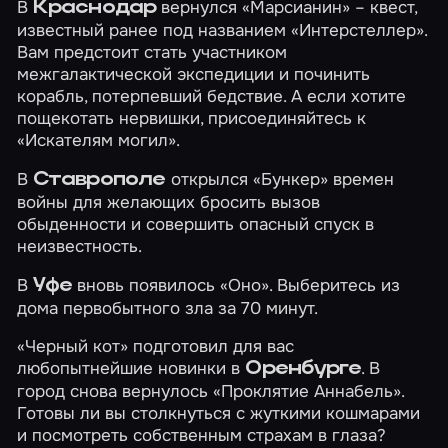
В
вернулся
«Марсианин»
– квест,
Краснодар
известный ранее под названием «Интерстеллер».
Вам предстоит стать участником
межгалактической экспедиции и починить
корабль, потерпевший бедствие. А если хотите
пощекотать нервишки, присоединяйтесь к
«Искателям могил»
.
В
открылся
«Бункер»
времен
Ставрополе
войны для желающих бросить вызов
обыденности и совершить опасный спуск в
неизвестность.
В
вновь появилось
«Оно»
. Выберитесь из
Уфе
дома первобытного зла за 70 минут.
«Черный кот» подготовил для вас
любопытнейшие новинки в
. В
Оренбурге
город снова вернулось
«Проклятие Аннабель»
.
Готовы ли вы столкнуться с жуткими кошмарами
и посмотреть собственным страхам в глаза?