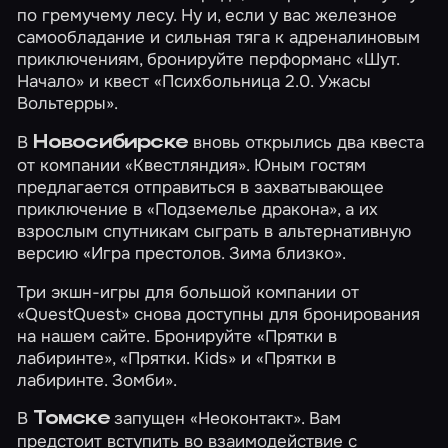
по гремучему лесу. Ну и, если у вас железное
самообладание и сильная тяга к адреналиновым
приключениям, бронируйте перформанс
«Шут.
Начало»
и квест
«Психбольница 2.0. Ужасы
Вольтерры»
.
В
вновь открылись два квеста
Новосибирске
от компании «Квестляндия». Юным гостям
предлагается отправиться в захватывающее
приключение в
«Подземелье дракона»
, а их
взрослым спутникам сыграть в альтернативную
версию
«Игра престолов. Зима близко»
.
Три экшн-игры для большой компании от
«QuestQuest» снова доступны для бронирования
на нашем сайте. Бронируйте
«Прятки в
лабиринте»
,
«Прятки. Kids»
и
«Прятки в
лабиринте. Зомби»
.
В
запущен
«Неоконтакт»
. Вам
Томске
предстоит вступить во взаимодействие с