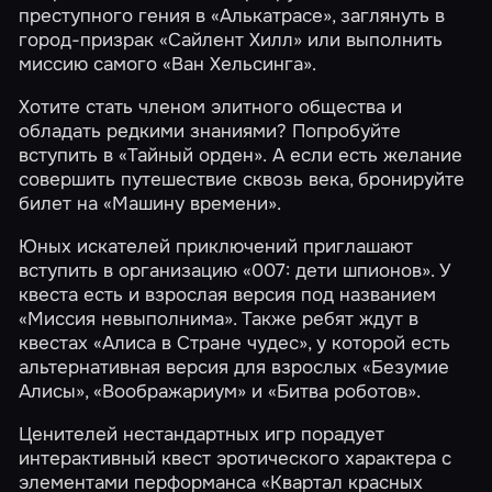
преступного гения в
«Алькатрасе»
, заглянуть в
город-призрак
«Сайлент Хилл»
или выполнить
миссию самого
«Ван Хельсинга»
.
Хотите стать членом элитного общества и
обладать редкими знаниями? Попробуйте
вступить в
«Тайный орден»
. А если есть желание
совершить путешествие сквозь века, бронируйте
билет на
«Машину времени»
.
Юных искателей приключений приглашают
вступить в организацию
«007: дети шпионов»
. У
квеста есть и взрослая версия под названием
«Миссия невыполнима»
. Также ребят ждут в
квестах
«Алиса в Стране чудес»
, у которой есть
альтернативная версия для взрослых
«Безумие
Алисы»
,
«Воображариум»
и
«Битва роботов»
.
Ценителей нестандартных игр порадует
интерактивный квест эротического характера с
элементами перформанса
«Квартал красных