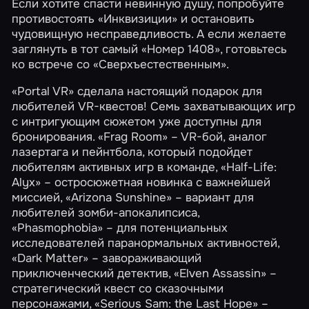
Если хотите спасти невинную душу, попробуйте
противостоять
«Инквизиции»
и остановить
чудовищную несправедливость. А если желаете
заглянуть в тот самый
«Номер 1408»
, готовьтесь
ко встрече со
«Сверхъестественным»
.
«Portal VR» сделала настоящий подарок для
любителей VR-квестов! Семь захватывающих игр
с интригующим сюжетом уже доступны для
бронирования.
«Frag Room»
– VR-бой, аналог
лазертага и пейнтбола, который подойдет
любителям активных игр в команде,
«Half-Life:
Alyx»
– остросюжетная новинка с важнейшей
миссией,
«Arizona Sunshine»
– вариант для
любителей зомби-апокалипсиса,
«Phasmophobia»
– для потенциальных
исследователей паранормальных активностей,
«Dark Matter»
– завораживающий
приключенческий детектив,
«Elven Assassin»
–
стратегический квест со сказочными
персонажами,
«Serious Sam: the Last Hope»
–