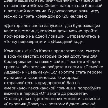
девятнадцатью квестами-новинками.
«Лазертаг»
от компании «Groza Club» – находка для большой
и активной компании. В двухчасовую экшн-игру
можно сыграть командой до 120 человек!
«Доктор зло» снова запускает два будоражащих
квеста в столице, которые даже можно пройти
поочередно на одной локации. Отправляйтесь в
«Точку невозврата»
и в
«Исходный код»
.
Компания «Чё За Квест» предлагает вам сыграть
в восьми квестах, которые снова доступны для
бронирования на нашем сайте. Посетите
«Город
грехов»
, обязательно зайдите в гости к
«Семейке
Аддамс»
и
«Ведьмаку»
. Если хотите стать героем
культового тарантиновского хоррора,
отправляйтесь в придорожный бар на
американо-мексиканской границе и попробуйте
выжить в период
«От заката до рассвета»
.
Столкнуться с «детьми ночи» можно и в поисках
«Сокровищ Дракулы»
, поэтому будьте начеку!