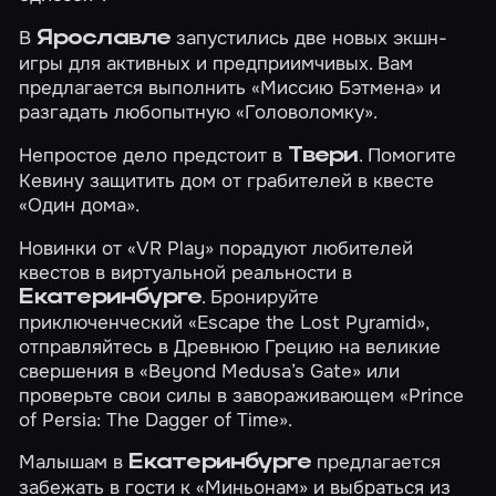
В
запустились две новых экшн-
Ярославле
игры для активных и предприимчивых. Вам
предлагается выполнить
«Миссию Бэтмена»
и
разгадать любопытную
«Головоломку»
.
Непростое дело предстоит в
. Помогите
Твери
Кевину защитить дом от грабителей в квесте
«Один дома»
.
Новинки от «VR Play» порадуют любителей
квестов в виртуальной реальности в
. Бронируйте
Екатеринбурге
приключенческий
«Escape the Lost Pyramid»
,
отправляйтесь в Древнюю Грецию на великие
свершения в
«Beyond Medusa’s Gate»
или
проверьте свои силы в завораживающем
«Prince
of Persia: The Dagger of Time»
.
Малышам в
предлагается
Екатеринбурге
забежать в гости к
«Миньонам»
и выбраться из