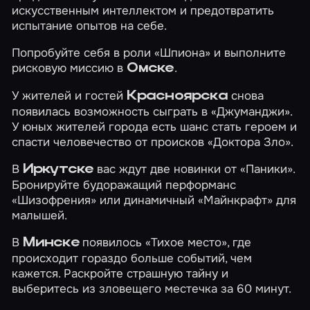
искусственным интеллектом и предотвратить
испытание опытов на себе.
Попробуйте себя в роли
«Шпиона»
и выполните
рисковую миссию в
.
Омске
У жителей и гостей
снова
Красноярска
появилась возможность сыграть в
«Джуманджи»
.
У юных жителей города есть шанс стать героем и
спасти человечество от происков
«Доктора Зло»
.
В
вас ждут две новинки от «Паники».
Иркутске
Бронируйте будоражащий перформанс
«Шизофрения»
или динамичный
«Майнкрафт»
для
малышей.
В
появилось
«Тихое место»
, где
Минске
происходит гораздо больше событий, чем
кажется. Раскройте страшную тайну и
выберитесь из зловещего местечка за 60 минут.