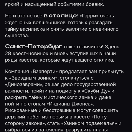
яркий и насыщенный событиями боевик.
Но и это не все
!
«Гарри»
очень
в столице
ждет юных волшебников, готовых разгадать
тайну василиска и снять заклятие с невинного
существа.
тоже отличился! Здесь
Санкт-Петербург
28 квест-новинок и вновь вступивших в наши
ряды квестов, которые ждут вашего отклика.
Компания «Взаперти» предлагает вам прильнуть
к
«Звездным воинам»
, столкнуться с
«Динозаврами»
, решая дело государственной
важности, прийти на подмогу к
«Скуби-Ду»
и
раскрыть тайну мистического замка и даже
пойти по стопам
«Индианы Джонса»
.
Рискованные и бесстрашные могут совершить
дерзкий побег из тюрьмы в квесте
«По ту
сторону закона»
, стать
«Узником подземелья»
и
выбраться из заточения, разрушить планы