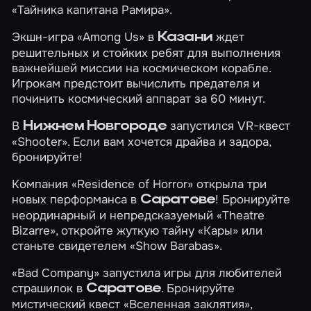
«Тайника капитана Рамира»
.
Экшн-игра
«Among Us»
в
ждет
Казани
решительных и стойких ребят для выполнения
важнейшей миссии на космическом корабле.
Игрокам предстоит вычислить предателя и
починить космический аппарат за 60 минут.
В
запустился VR-квест
Нижнем Новгороде
«Shooter»
. Если вам хочется драйва и задора,
бронируйте!
Компания «Residence of Horror» открыла три
новых перформанса в
! Бронируйте
Саратове
неординарный и непредсказуемый
«Theatre
Bizarre»
, откройте жуткую тайну
«Кары»
или
станьте свидетелем
«Show Barabas»
.
«Bad Company» запустила игры для любителей
страшилок в
. Бронируйте
Саратове
мистический квест
«Вселенная заклятия»
,