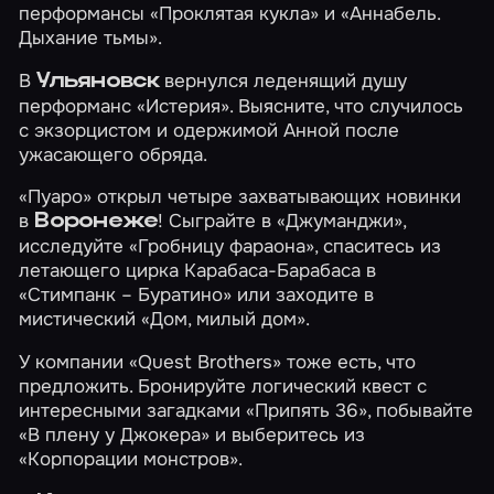
перформансы
«Проклятая кукла»
и
«Аннабель.
Дыхание тьмы»
.
В
вернулся леденящий душу
Ульяновск
перформанс
«Истерия»
. Выясните, что случилось
с экзорцистом и одержимой Анной после
ужасающего обряда.
«Пуаро» открыл четыре захватывающих новинки
в
! Сыграйте в
«Джуманджи»
,
Воронеже
исследуйте
«Гробницу фараона»
, спаситесь из
летающего цирка Карабаса-Барабаса в
«Стимпанк – Буратино»
или заходите в
мистический
«Дом, милый дом»
.
У компании «Quest Brothers» тоже есть, что
предложить. Бронируйте логический квест с
интересными загадками
«Припять 36»
, побывайте
«В плену у Джокера»
и выберитесь из
«Корпорации монстров»
.