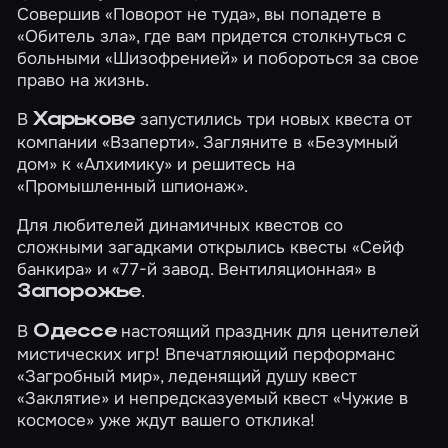
Совершив
«Поворот не туда»
, вы попадете в
«Обитель зла»
, где вам придется столкнуться с
больными
«Шизофренией»
и побороться за свое
право на жизнь.
В
запустились три новых квеста от
Харькове
компании «Взаперти». Загляните в
«Безумный
дом»
к
«Алхимику»
и решитесь на
«Промышленный шпионаж»
.
Для любителей динамичных квестов со
сложными загадками открылись квесты
«Сейф
банкира»
и
«77-й завод. Вентиляционная»
в
.
Запорожье
В
настоящий праздник для ценителей
Одессе
мистических игр! Впечатляющий перформанс
«Загробный мир»
, леденящий душу квест
«Заклятие»
и непредсказуемый квест
«Чужие в
космосе»
уже ждут вашего отклика!