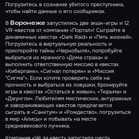
Погрузитесь в сознание убитого преступника,
чтобы найти данные о его сообщниках.
В
запустились две экшн-игры и 12
Воронеже
VR-квестов от компании «Портал»! Сыграйте в
динамичных квестах
«Dark Raid»
и
«Пять жизней»
.
Погрузитесь в виртуальную реальность и
приоткройте тайны
«Чернобыля»
, попробуйте
выбраться из мрачного
«Дома страха»
и
выполнить ответственную миссию в квестах
«Киберпанк»
,
«Сигнал потерян»
и
«Миссия
"Сигма"»
. Если хотите проверить себя на
прочность и выбраться из ловушки, бронируйте
игры в квестах
«Остаться в живых»
,
«Тюрьма»
и
«Джунгли»
. Любителям мистических, антуражных
и завораживающих квестов предлагается
сыграть в
«Санктум»
и
«Рождество»
, погрузиться
в мир
«Алисы»
и побывать на месте
средневекового
лучника
.
Компания «Чё за квест» запустила шесть