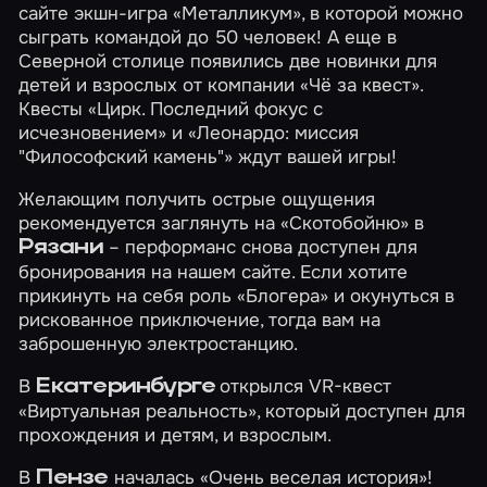
сайте экшн-игра
«Металликум»
, в которой можно
сыграть командой до 50 человек! А еще в
Северной столице появились две новинки для
детей и взрослых от компании «Чё за квест».
Квесты
«Цирк. Последний фокус с
исчезновением»
и
«Леонардо: миссия
"Философский камень"»
ждут вашей игры!
Желающим получить острые ощущения
рекомендуется заглянуть на
«Скотобойню»
в
– перформанс снова доступен для
Рязани
бронирования на нашем сайте. Если хотите
прикинуть на себя роль
«Блогера»
и окунуться в
рискованное приключение, тогда вам на
заброшенную электростанцию.
В
открылся VR-квест
Екатеринбурге
«Виртуальная реальность»
, который доступен для
прохождения и детям, и взрослым.
В
началась
«Очень веселая история»
!
Пензе