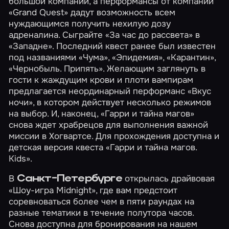
большой компании, а перформансы от компании
«Grand Quest» дадут возможность всем
нуждающимся получить нехилую дозу
адреналина. Сыграйте
«За час до рассвета»
в
«Западне»
. Последний квест ранее был известен
под названиями «Чума», «Эпидемия», «Карантин»,
«Чернобыль. Припять». Желающим заглянуть в
гости к жаждущим крови и плоти вампирам
предлагается неординарный перформанс
«Вкус
ночи»
, в котором действует несколько режимов
на выбор. И, наконец,
«Гарри и тайна магов»
снова ждет храбрецов для выполнения важной
миссии в Хогвартсе. Для прохождения доступна и
детская версия квеста
«Гарри и тайна магов.
Kids»
.
В
открылась драйвовая
Санкт-Петербурге
«Шоу-игра Midnight»
, где вам предстоит
соревноваться более чем в пяти раундах на
разные тематики в течение полутора часов.
Снова доступна для бронирования на нашем