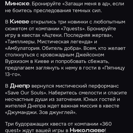
. Бронируйте
«Затащи меня в ад»
, если
Минске
не боитесь преследования темных сил.
В
открылись три новинки с любопытным
Киеве
сюжетом от компании «7quests». Бронируйте
игру в квестах
«Ацтеки. Последняя жертва»
,
«Тамплиеры. Мистическая легенда»
и
«Амбулатория. Обитель добра»
. Всем, кто желает
столкнуться с кровожадным Джейсоном
Вурхизом в Киеве и попробовать сбежать,
предлагаем заглянуть к нему в гости в
«Пятницу
13-го»
.
В
вернулся мистический перформанс
Днепр
«Save Our Souls»
. Наберитесь смелости и спасите
несчастные души из заточения. Юных гостей и
жителей Днепра ждет важная миссия в квесте
«Джуманджи. Зов джунглей»
.
Три будоражащих квеста от компании «360
quest» ждут вашей игры в
!
Николаеве