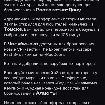
чувств»
. Антуражный квест уже доступен для
бронирования в
.
Ростове-на-Дону
Адреналиновый перформанс
«Истории мистера
Хампа»
открылся для любителей «маньячки» в
. Вам предстоит перехитрить безумца и
Томске
выбраться из его ловушки за 105 минут.
В
доступны для бронирования
Челябинске
новые VR-квесты
«The Experiment»
и
«Escape
First 3»
от компании «RedDoor».
Вот мы и добрались до зарубежных партнеров!
Бронируйте мистический
«Завет»
, от которого у
вас пойдут мурашки по коже. Перформанс,
который ранее назывался «Ведьма», «Жалмауыз
Кемпир» и «Судная ночь» уже доступен для
бронирования в
.
Алматы
Не менее страшный перформанс открылся в