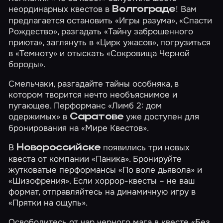
неординарных квестов в
! Вам
Волгограде
предлагается остановить
«Игры разума»
,
«Спасти
Рождество»
, разгадать
«Тайну заброшенного
приюта»
, заглянуть в
«Цирк ужасов»
, погрузиться
в
«Темноту»
и отыскать
«Сокровища Черной
бороды»
.
Смельчаки, разгадайте тайны особняка, в
котором творится нечто необъяснимое и
пугающее. Перформанс
«Лимб 2: дом
одержимых»
в
уже доступен для
Саратове
бронирования на «Мире Квестов».
В
появились три новых
Новороссийске
квеста от компании «Паника». Бронируйте
жутковатые перформансы
«По воле дьявола»
и
«Шизофрения»
. Если хоррор-квесты – не ваш
формат, отправляйтесь на динамичную игру в
«Прятки на ощупь»
.
Освободитесь от чар черного мага в квесте
«Без