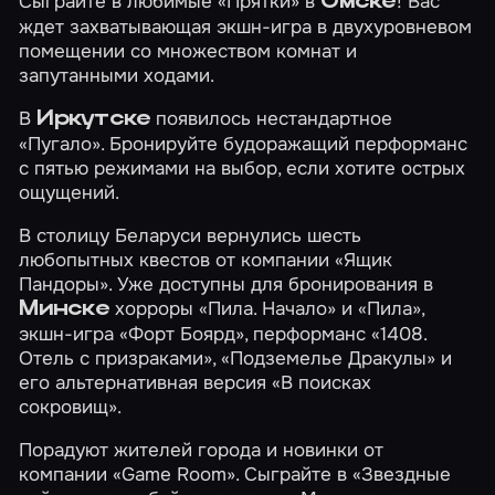
Сыграйте в любимые
«Прятки»
в
! Вас
Омске
ждет захватывающая экшн-игра в двухуровневом
помещении со множеством комнат и
запутанными ходами.
В
появилось нестандартное
Иркутске
«Пугало»
. Бронируйте будоражащий перформанс
с пятью режимами на выбор, если хотите острых
ощущений.
В столицу Беларуси вернулись шесть
любопытных квестов от компании «Ящик
Пандоры». Уже доступны для бронирования в
хорроры
«Пила. Начало»
и
«Пила»
,
Минске
экшн-игра
«Форт Боярд»
, перформанс
«1408.
Отель с призраками»
,
«Подземелье Дракулы»
и
его альтернативная версия
«В поисках
сокровищ»
.
Порадуют жителей города и новинки от
компании «Game Room». Сыграйте в
«Звездные