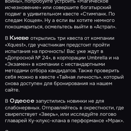
войны»
, попробуйте устроить
«Магическое
исчезновение»
или совершите богатырский
подвиг в удивительном квесте
«Стимпанк. По
следам Кощея»
. Ну а если вы хотите немного
покошмариться, осмельтесь выйти в
«Астрал»
.
В
открылись три квеста от компании
Киеве
«Xquest», где участникам предстоит пройти
испытания на прочность! Вас уже ждут в
«Допросной № 24»
,
в корпорации Umbrella
и на
«Экзамен»
в компании с нестандартными
методами отбора кандидатов. Также проверить
себя можно в квесте
«Тайная личность»
, который
снова доступен для бронирования на нашем
сайте.
В
запустились новинки не для
Одессе
слабонервных. Отправляйтесь в окрестности, где
свирепствует
«Зверь»
, или исследуйте логово
главарей Ку-клукс-клана в перформансе
«Мрак»
.