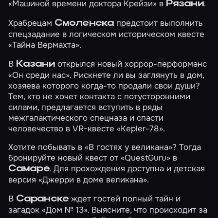
«Машиной времени доктора Крейзи»
в
.
Рязани
Храбрецам
предстоит выполнить
Смоленска
спецзадание в логическом историческом квесте
«Тайна Вермахта»
.
В
открылся новый хоррор-перформанс
Казани
«Он среди нас»
. Рискнете ли вы заглянуть в дом,
хозяева которого когда-то продали свои души?
Тем, кто не хочет контакта с потусторонними
силами, предлагается вступить в ряды
межгалактического спецназа и спасти
человечество в VR-квесте
«Kepler-78»
.
Хотите побывать в
«В гостях у великана»
? Тогда
бронируйте новый квест от «QuestGuru» в
. Для прохождения доступна и детская
Самаре
версия
«Джерри в доме великана»
.
В
ждет гостей полный тайн и
Саранске
загадок
«Дом № 13»
. Выясните, что происходит за