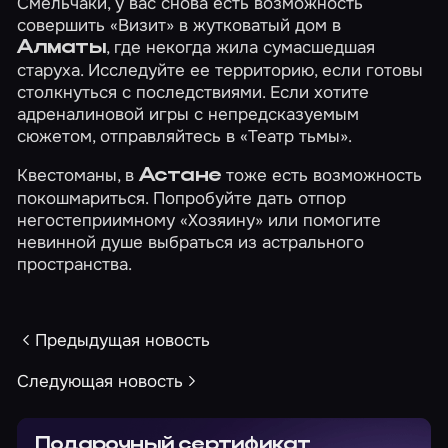
Смельчаки, у вас снова есть возможность
совершить
«Визит»
в жутковатый дом в
, где некогда жила сумасшедшая
Алматы
старуха. Исследуйте ее территорию, если готовы
столкнуться с последствиями. Если хотите
адреналиновой игры с непредсказуемым
сюжетом, отправляйтесь в
«Театр тьмы»
.
Квестоманы, в
тоже есть возможность
Астане
покошмариться. Попробуйте дать отпор
негостеприимному
«Хозяину»
или помогите
невинной душе выбраться из
астрального
пространства
.
Предыдущая новость
Следующая новость
Подарочный сертификат