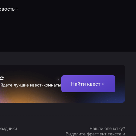
овость
с
Найти квест
найдете лучшие квест-комнаты
аздники
Нашли опечатку?
Выделите фрагмент текста и