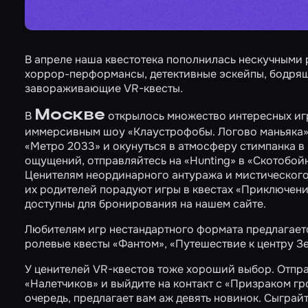
В апреле наша квестотека пополнилась нескучными 
хоррор-перформансы, детективные эскейпы, бодрящ
завораживающие VR-квесты.
Москве
В
открылось множество интересных игр 
иммерсивным шоу
«Клаустрофобы. Логово маньяка
«Метро 2033»
и окунуться в атмосферу стимпанка в
ощущений, отправляйтесь на
«Hunting»
в
«Скотобой
Ценителям неординарного антуража и мистического
их родителей порадуют игры в квестах
«Приключения
доступны для бронирования на нашем сайте.
Любителям игр нестандартного формата предлагаетс
ролевые квесты
«Фантом»
,
«Путешествие к центру З
У ценителей VR-квестов тоже хороший выбор. Отпр
«Налетчиков»
и выйдите на контакт с
«Призраком гр
очередь, предлагает вам аж девять новинок. Сыграй