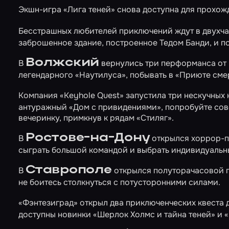
Экшн-игра
«Лига теней»
снова доступна для прохож
Бесстрашных любителей приключений ждут в двух
заброшенное здание, построенное Тедом Банди, и по
Волжский
В
вернулись три перформанса от к
легендарного
«Наутилуса»
, побывать в
«Приюте сме
Компания «Keyhole Quest» запустила три нескучных 
антуражный
«Дом с привидениями»
, попробуйте со
вечеринку, примкнув к рядам
«Стиляг»
.
Ростове-на-Дону
В
открылся хоррор-
сыграть большой командой и выбрать индивидуальн
Ставрополе
В
открылся полуторачасовой
не боитесь столкнуться с потусторонними силами.
«Фэнтезиград» открыл два приключенческих квеста
доступны новинки
«Шерлок Холмс и тайна теней»
и