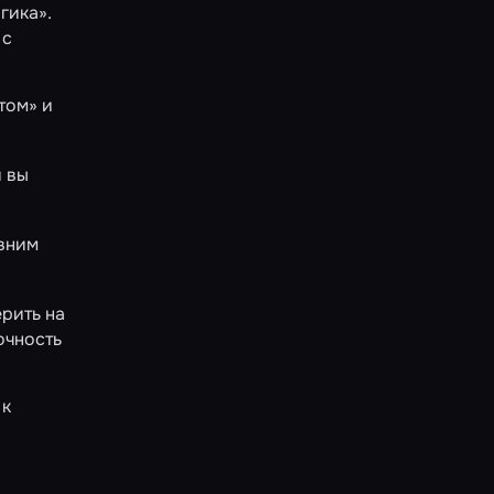
гика».
 с
том»
и
и вы
евним
рить на
очность
 к