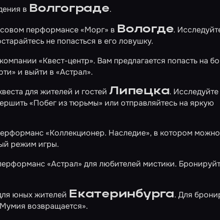
Волгограде
дения в
.
Вологде
часовом перформансе
«Морг»
в
. Исследуйт
старайтесь не попасться в его ловушку.
омпании «Квест-центр». Вам предлагается попасть на бо
рти»
и выйти в
«Астрал»
.
Липецка
квеста для жителей и гостей
. Исследуйте
вершить
«Побег из тюрьмы»
или отправляйтесь на яркую
перформанс
«Коллекционер. Наследие»
, в котором можн
ый режим игры.
 перформанс
«Астрал»
для любителей мистики. Бронируйт
Екатеринбурга
 для юных жителей
. Для брон
«Мумия возвращается»
.