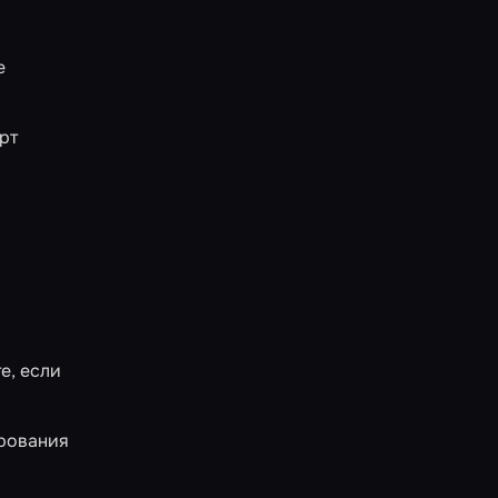
е
рт
о
е, если
ирования