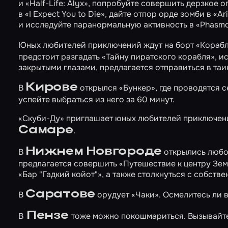
и
«Half-Life: Alyx»
, попробуйте совершить дерзкое о
в
«I Expect You to Die»
, дайте отпор орде зомби в
«Ar
и исследуйте паранормальную активность в
«Phasm
Юных любителей приключений ждут на борт
«Корабл
предстоит разгадать
«Тайну пиратского корабля»
, и
закрытыми глазами, предлагается отправиться в та
Кирове
В
открылся
«Бункер»
, где проводятся 
успейте выбраться из него за 60 минут.
«Скуби-Ду»
приглашает юных любителей приключений
Самаре
.
Нижнем Новгороде
В
открылись любо
предлагается совершить
«Путешествие к центру Зе
«Бар "Гадкий койот"»
, а также столкнуться с собств
Саратове
В
орудует
«Чаки»
. Осмелитесь ли 
Пензе
В
тоже можно покошмариться. Вызывай