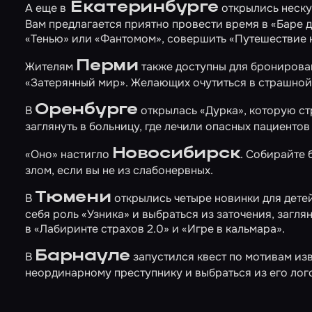
Екатеринбурге
А еще в
открылись неску
Вам предлагается приятно провести время в
«Баре 
«Тенью»
или
«Фантомом»
, совершить
«Путешествие 
Перми
Жителям
также доступны для бронирова
«Затерянный мир»
. Желающих очутиться в страшной
Оренбурге
В
открылась
«Дурка»
, которую с
заглянуть в больницу, где лечили опасных пациенто
Новосибирск
«Оно»
настигло
. Собирайте 
злом, если вы не из слабонервных.
Тюмени
В
открылись четыре новинки для детей
себя роль
«Узника»
и выбраться из заточения, загля
в
«Лабиринте страхов 2.0»
и
«Игре в кальмара»
.
Барнауле
В
запустился квест по мотивам из
неординарному преступнику и выбраться из его лого