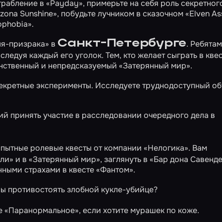
грабление в
«Payday»
, примерьте на себя роль секретног
izona Sunshine»
, побудьте лучником в сказочном
«Elven As
ophobia»
.
Санкт-Петербурге
я-призрака»
в
. Ребята
сследуя каждый его уголок. Тем, кто желает сыграть в квес
инственный и непредсказуемый
«Затерянный мир»
.
секретные эксперименты. Исследуете труднодоступный об
 принять участие в расследовании очередного дела в
пытные ролевые квесты от компании «Нелогика». Вам
мли»
и в
«Затерянный мир»
, заглянуть в
«Бар дона Савенд
енными страхами в квесте
«Фантом»
.
вы противостоять злобной кукле-убийце?
те
«Паранормальное»
, если хотите мурашек по коже.