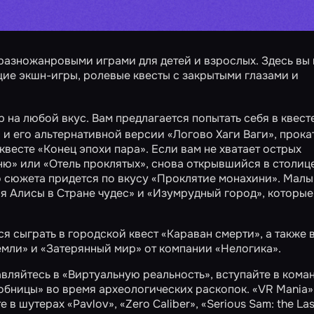
разножанровыми играми для детей и взрослых. Здесь вы
ие экшн-игры, ролевые квесты с закрытыми глазами и
на любой вкус. Вам предлагается попытать себя в квесте
»
и его альтернативной версии
«Логово Хаги Ваги»
, прока
 квесте
«Конец эпохи пара»
. Если вам не хватает острых
ню»
или
«Отель проклятых»
, снова открывшийся в столице
 сюжета придется по вкусу
«Проклятие монахини»
. Мал
 Алисы в Стране чудес»
и
«Изумрудный город»
, которые
я сыграть в городской квест
«Караван смерти»
, а также 
емли»
и
«Затерянный мир»
от компании «Нелогика».
авляйтесь в
«Виртуальную реальность»
, вступайте в кома
обницы»
во время археологических раскопок. «VR Mania»
те в шутерах
«Pavlov»
,
«Zero Caliber»
,
«Serious Sam: the La