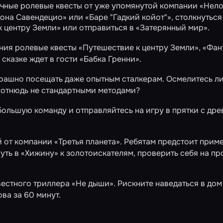
чные ролевые квесты от уже упомянутой компании «Нело
дона Савендецио»
или
«Баре "Гадкий койот"»
, столкнуться
к центру Земли»
или отправиться в
«Затерянный мир»
.
ния ролевые квесты
«Путешествие к центру Земли»
,
«Фан
 сказке ждет в гости
«Бабка Гренни»
.
трашно посещать даже опытным сталкерам. Осмелитесь л
в отнюдь не стандартными методами?
большую команду и отправляйтесь на игру в прятки с др
 от компании «Третья планета». Ребятам предстоит приме
нуть в
«Хижину»
к золотоискателям, проверить себя на пр
вестного триллера
«Не дыши»
. Рискните наведаться в дом
ва за 60 минут.