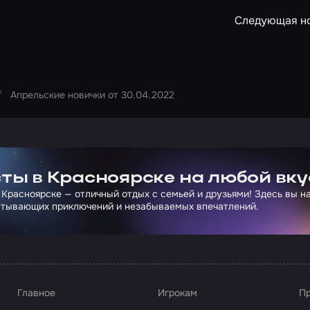
Следующая н
Апрельские новички от 30.04.2022
ртнера Сколково
ты в Красноярске на любой вку
 Красноярске — отличный отдых с семьей и друзьями! Здесь вы 
атывающих приключений и незабываемых впечатлений.
Главное
Игрокам
Пр