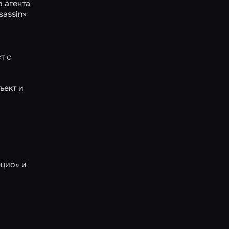
о агента
sassin»
м
т с
ъект и
ецио»
и