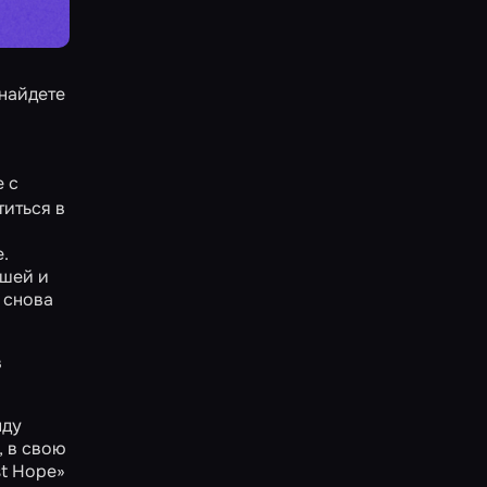
 найдете
 с
титься в
.
ышей и
 снова
в
нду
, в свою
st Hope»