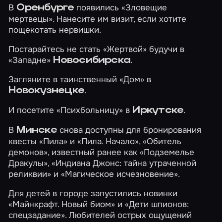
В
появились
«Зловещие
Оренбурге
мертвецы»
. Нанесите им визит, если хотите
пощекотать нервишки.
Постарайтесь не стать
«Жертвой»
будучи в
«Западне»
.
Новосибирска
Загляните в таинственный
«Дом»
в
.
Новокузнецке
И посетите
«Психбольницу»
в
.
Иркутске
В
снова доступны для бронирования
Минске
квесты
«Пила»
и
«Пила. Начало»
,
«Обитель
демонов»
, известный ранее как «Подземелье
Дракулы»,
«Индиана Джонс: тайна утраченной
реликвии»
и
«Магическое исчезновение»
.
Для детей в городе запустились новинки
«Майнкрафт. Новый биом»
и
«Дети шпионов:
спецзадание»
. Любителей острых ощущений