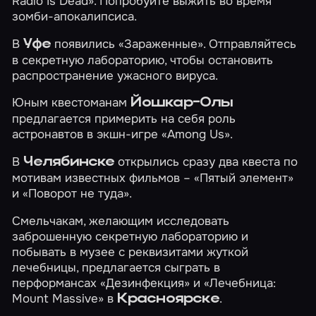
Radio Is Dead»
. Попробуйте выжить во время
зомби-апокалипсиса.
В
появились
«Зараженные»
. Отправляйтесь
Уфе
в секретную лабораторию, чтобы остановить
распространение ужасного вируса.
Юным квестоманам
Йошкар-Олы
предлагается примерить на себя роль
астронавтов в экшн-игре
«Among Us»
.
В
открылись сразу два квеста по
Челябинске
мотивам известных фильмов –
«Пятый элемент»
и
«Поворот не туда»
.
Смельчакам, желающим исследовать
заброшенную секретную лабораторию и
побывать в музее с реквизитами жуткой
лечебницы, предлагается сыграть в
перформансах
«Дезинфекция»
и
«Лечебница:
Mount Massive»
в
.
Красноярске