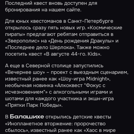
Последний квест вновь доступен для
бронирования на нашем сайте.
Для юных квестоманов в Санкт-Петербурге
открылось сразу пять новых игр.
«Космические
пираты»
предлагают ребятам отправиться в
«Зверополис»
на
«День рождения Дракулы»
и
«Последнее дело Шерлока»
. Также можно
посетить квест
«В августе 44-го. Kids»
.
А еще в Северной столице запустились
«Вечернее шоу»
– проект с выездным сценарием,
известный ранее как «Шоу-игра Midnight»,
необычная новинка
«Алкоквест "Фокус с
исчезновением"»
с алкогольными играми и
шотами для каждого участника и экшн-игра
«Прятки Парк Победы»
.
В
открылись детские квесты
Балашихе
«Инопланетное вторжение: пророчество
сбылось»
, известный ранее как «Хаос в мире