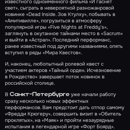
известного одноименного фильма
«И гаснет
свет»
, сыграть в невероятной разножанровой
новинке
«Dead Inside. Зов Ктулху»
, побывать в
«Амитивилле»
, погрузиться в атмосферу
популярной игры
«Five Nights at Freddy's»
,
заглянуть в окутанное тайнами место в
«Sacrum»
и выйти в
«Астрал»
. Последний перформанс,
ранее известный под другими названиями, опять
вступил в ряды «Мира Квестов».
И, наконец, любопытный ролевой квест с
участием актеров
«Тайный орден. Исчезновение
в Рождество»
завершает поток новинок в
российской столице.
В
уже начали работу
Санкт-Петербурге
сразу несколько новых эффектных
перформансов. Вам предстоит дать отпор самому
«Фредди Крюгеру»
, совершить визит в
«Обитель
проклятых»
, на
«Маяк»
и пройти незаурядные
испытания в легендарной игре
«Форт Боярд»
.