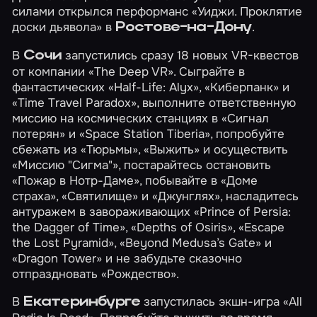
силами открылся перформанс
«Уиджи. Проклятие
доски дьявола»
в
.
Ростове-на-Дону
В
запустились сразу 18 новых VR-квестов
Сочи
от компании «The Deep VR». Сыграйте в
фантастических
«Half-Life: Alyx»
,
«Киберпанк»
и
«Time Travel Paradox»
, выполните ответственную
миссию на космических станциях в
«Сигнал
потерян»
и
«Space Station Tiberia»
, попробуйте
сбежать из
«Тюрьмы»
,
«Выжить»
и осуществить
«Миссию "Сигма"»
, постарайтесь остановить
«Пожар в Нотр-Даме»
, побывайте в
«Доме
страха»
,
«Святилище»
и
«Джунглях»
, насладитесь
антуражем в завораживающих
«Prince of Persia:
the Dagger of Time»
,
«Depths of Osiris»
,
«Escape
the Lost Pyramid»
,
«Beyond Medusa’s Gate»
и
«Dragon Tower»
и не забудьте сказочно
отпраздновать
«Рождество»
.
В
запустилась экшн-игра
«All
Екатеринбурге