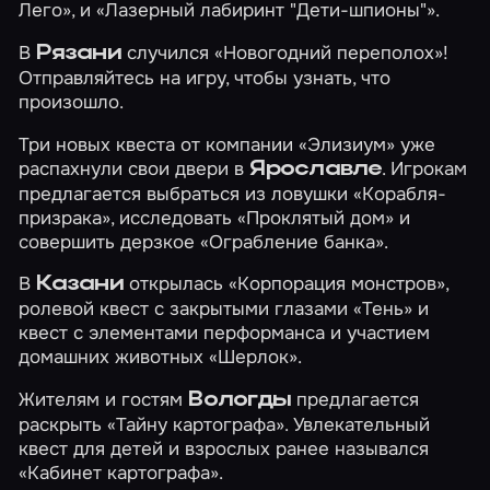
Лего», и
«Лазерный лабиринт "Дети-шпионы"»
.
В
случился
«Новогодний переполох»
!
Рязани
Отправляйтесь на игру, чтобы узнать, что
произошло.
Три новых квеста от компании «Элизиум» уже
распахнули свои двери в
. Игрокам
Ярославле
предлагается выбраться из ловушки
«Корабля-
призрака»
, исследовать
«Проклятый дом»
и
совершить дерзкое
«Ограбление банка»
.
В
открылась
«Корпорация монстров»
,
Казани
ролевой квест с закрытыми глазами
«Тень»
и
квест с элементами перформанса и участием
домашних животных
«Шерлок»
.
Жителям и гостям
предлагается
Вологды
раскрыть
«Тайну картографа»
. Увлекательный
квест для детей и взрослых ранее назывался
«Кабинет картографа».