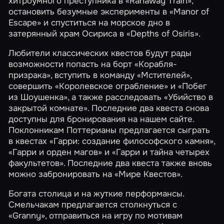
хитроумного преступника в
«Ranaway Train»
,
остановить безумные эксперименты в
«Manor of
Escape»
и спуститься на морское дно в
затерянный храм Осириса в
«Depths of Osiris»
.
Любители классических квестов будут рады
возможности попасть на борт
«Корабля-
призрака»
, вступить в команду
«Мстителей»
,
совершить
«Королевское ограбление»
и
«Побег
из Шоушенка»
, а также расследовать
«Убийство в
закрытой комнате»
. Последние два квеста снова
доступны для бронирования на нашем сайте.
Поклонникам Поттерианы предлагается сыграть
в квестах
«Гарри: создание философского камня»
,
«Гарри и орден магов»
и
«Гарри и тайна четырех
факультетов»
. Последние два квеста также вновь
можно забронировать на «Мире Квестов».
Богата столица и на жуткие перформансы.
Смельчакам предлагается столкнуться с
«Granny»
, отправиться на игру по мотивам