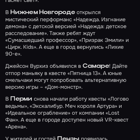
В
открылся
Нижнем Новгороде
мистический перформанс
«Надежда. Изгнание
демона»
с детской версией
«Надежда: детское
расследование»
. Также ребят ждут
«Сумасшедший профессор»
,
«Призрак Эмили»
и
«Цирк. Kids»
. А еще в город вернулись
«Лихие
90-е»
.
Джейсон Вурхиз объявился в
! Дайте
Самаре
отпор маньяку в квесте
«Пятница 13»
. А юные
смельчаки могут попробовать альтернативную
версию игры –
«Дом-монстр»
.
В
снова начали работу квесты
«Логово
Перми
ведьмы»
,
«Экскалибур. Меч короля Артура»
и
«Идеальное ограбление»
от компании «Lost
Фан». А еще в городе доступен новый VR-квест
«Арена»
.
У жителей и гостей
появилась
Пензы