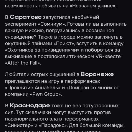
возможность побывать на
«Незваном ужине»
.
В
запустился необычный
Саратове
эксперимент
«Сомниум»
. Готовы ли вы выполнить
важную миссию, погрузившись в осознанное
сновидение? Также в городе можно заглянуть в
окутанный тайнами
«Приют»
, вступить в команду
«Охотников за привидениями»
и побороться за
выживание в постапокалиптическом VR-квесте
«After the Fall»
.
Любители острых ощущений в
Воронеже
приглашаются на игру в перформансах
«Проклятие Аннабель»
и
«Поиграй со мной»
от
компании «Pwn Group».
В
тоже не без потусторонних
Краснодаре
сил. Тут смельчаки могут выступить против
паранормального зла в перформансах
«Синистер»
и
«Парадокс»
. Для большой команды,
корпоратива или тимбилдинга в городе