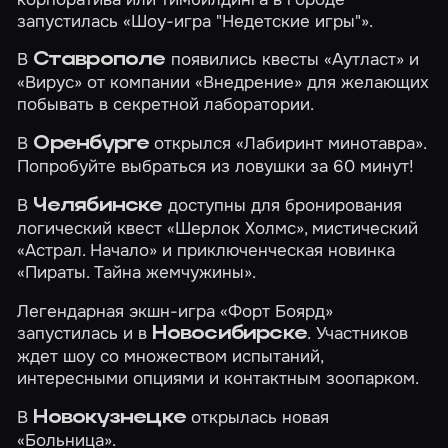
запустилась
«Шоу-игра "Недетские игры"»
.
В
появились квесты
«Аутласт»
и
Ставрополе
«Вирус»
от компании «Внедрение» для желающих
побывать в секретной лаборатории.
В
открылся
«Лабиринт минотавра»
.
Оренбурге
Попробуйте выбраться из ловушки за 60 минут!
В
доступны для бронирования
Челябинске
логический квест
«Шерлок Холмс»
, мистический
«Астрал. Начало»
и приключенческая новинка
«Пираты. Тайна жемчужины»
.
Легендарная экшн-игра
«Форт Боярд»
запустилась и в
. Участников
Новосибирске
ждет шоу со множеством испытаний,
интересными опциями и контактным зоопарком.
В
открылась новая
Новокузнецке
«Больница»
.