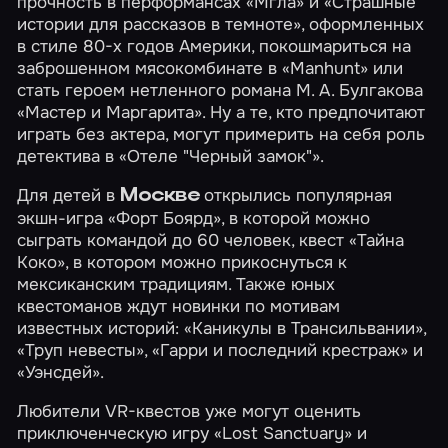
прочность в перформансах
«Мгла»
и
«Страшные
истории для рассказов в темноте»
, оформленных
в стиле 80-х годов Америки, покошмариться на
заброшенном мясокомбинате в
«Manhunt»
или
стать героем нетленного романа М. А. Булгакова
«Мастер и Маргарита»
. Ну а те, кто предпочитают
играть без актера, могут примерить на себя роль
детектива в
«Отеле "Черный замок"»
.
Для детей в
открылись популярная
Москве
экшн-игра
«Форт Боярд»
, в которой можно
сыграть командой до 60 человек, квест
«Тайна
Коко»
, в котором можно прикоснуться к
мексиканским традициям. Также юных
квестоманов ждут новинки по мотивам
известных историй:
«Каникулы в Трансильвании»
,
«Труп невесты»
,
«Гарри и последний крестраж»
и
«Уэнсдей»
.
Любители VR-квестов уже могут оценить
приключенческую игру
«Lost Sanctuary»
и