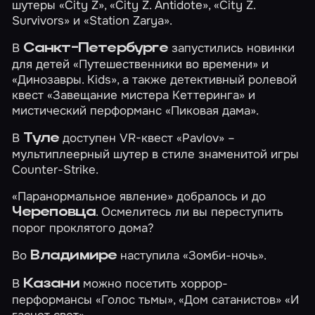
шутеры
«City Z»
,
«City Z. Antidote»
,
«City Z.
Survivors»
и
«Station Zarya»
.
В
запустились новинки
Санкт-Петербурге
для детей
«Путешественники во времени»
и
«Динозавры. Kids»
, а также детективный ролевой
квест
«Завещание мистера Кеттеринга»
и
мистический перформанс
«Пиковая дама»
.
В
доступен VR-квест
«Pavlov»
–
Туле
мультиплеерный шутер в стиле знаменитой игры
Counter-Strike.
«Паранормальное явление»
добралось и до
. Осмелитесь ли вы переступить
Череповца
порог проклятого дома?
Во
наступила
«Зомби-ночь»
.
Владимире
В
можно посетить хоррор-
Казани
перформансы
«Голос тьмы»
,
«Дом сатанистов»
«И
гаснет свет»
.