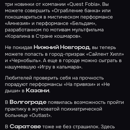
три новинки от компании «Quest Fobia». Вы
можете совершить
«Ограбление банка»
или
покошмариться в мистическом перформансе
«Амнезия»
и перформансе
«Бельдам»
,
разработанном по мотивам мультфильма
«Коралина в Стране кошмаров».
Не покидая
, вы теперь
Нижний Новгород
можете попасть в город-призрак
«Сайлент Хилл»
и
«Чернобыль»
. А еще в городе можно сыграть в
нашумевшую
«Игру в кальмара»
.
Любителей проверить себя на прочность
порадуют перформансы
«На привязи»
и
«Не
дыши»
в
.
Казани
В
появилась возможность пройти
Волгограде
практику в жутковатой психиатрической
больнице
«Outlast»
.
В
тоже не без страшилок. Здесь
Саратове