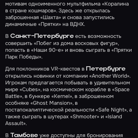
мотивам одноименного мультфильма
«Коралина
в стране кошмаров»
. Здесь же открылась
заброшенная
«Шахта»
и снова запустились
динамичные
«Прятки»
на ВДНХ.
В
есть возможность
Санкт-Петербурге
совершить
«Побег из дома восковых фигур»
,
попасть в
«Наши 90-е»
и вновь сыграть в
«Прятки
Парк Победы»
.
Для поклонников VR-квестов в
Петербурге
открылись новинки от компании «Another World».
Игрокам предлагается побывать в удивительном
мире
«Cubes»
, на космическом корабле в
«Space
Battle»
, в бункере
«Kernel»
, в заброшенном
особняке
«Ghost Mansion»
, в
постапокалиптической реальности
«Safe Night»
, а
также сыграть в шутерах
«Shmooter»
и
«Island
Assault»
.
В
уже доступны для бронирования
Тамбове