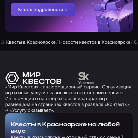
Узнать подробности
Квесты в Красноярске
Новости квестов в Красноярске
С
Перейти на сайт партн
«Мир Квестов» - информационный сервис. Организация
игр и иные услуги оказываются партнерами сервиса.
Информация о партнерах-организаторах игр
размещена на страницах квестов в разделе «Контакты»
→ «Услугу оказывает».
Квесты в Красноярске на любой
вкус
Квесты в Красноярске — отличный отдых с семьей