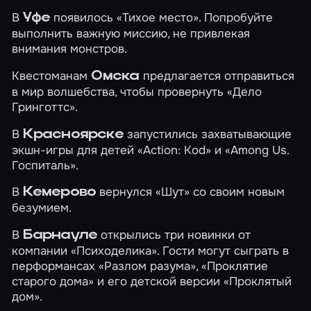
В
появилось
«Тихое место»
. Попробуйте
Уфе
выполнить важную миссию, не привлекая
внимания монстров.
Квестоманам
предлагается отправиться
Омска
в мир волшебства, чтобы провернуть
«Дело
Гринготтс»
.
В
запустились захватывающие
Красноярске
экшн-игры для детей
«Action: Kod»
и
«Among Us.
Госпиталь»
.
В
вернулся
«Шут»
со своим новым
Кемерово
безумием.
В
открылись три новинки от
Барнауле
компании «Психоделика». Гости могут сыграть в
перформансах
«Разлом разума»
,
«Проклятие
старого дома»
и его детской версии
«Проклятый
дом»
.