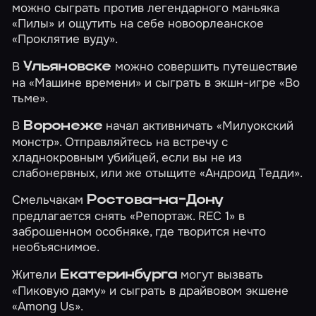
можно сыграть против легендарного маньяка
«Пилы»
и ощутить на себе новоорлеанское
«Проклятие вуду»
.
В
можно совершить путешествие
Ульяновске
на
«Машине времени»
и сыграть в экшн-игре
«Во
тьме»
.
В
начал активничать
«Милуокский
Воронеже
монстр»
. Отправляйтесь на встречу с
хладнокровным убийцей, если вы не из
слабонервных, или же отыщите
«Андроид Тедди»
.
Смельчакам
Ростова-на-Дону
предлагается снять
«Репортаж. REC 1»
в
заброшенном особняке, где творится нечто
необъяснимое.
Жители
могут вызвать
Екатеринбурга
«Пиковую даму»
и сыграть в драйвовом экшене
«Among Us»
.