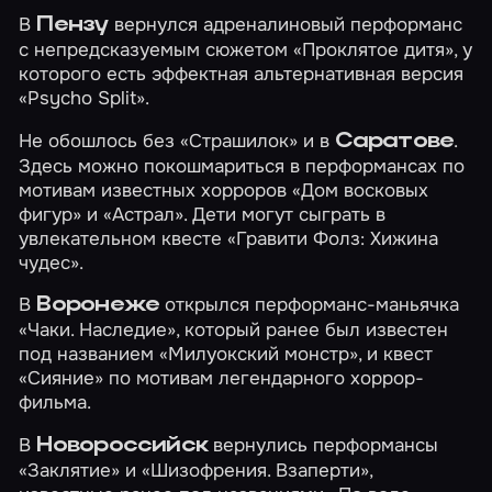
В
вернулся адреналиновый перформанс
Пензу
с непредсказуемым сюжетом
«Проклятое дитя»
, у
которого есть эффектная альтернативная версия
«Psycho Split»
.
Не обошлось без
«Страшилок»
и в
.
Саратове
Здесь можно покошмариться в перформансах по
мотивам известных хорроров
«Дом восковых
фигур»
и
«Астрал»
. Дети могут сыграть в
увлекательном квесте
«Гравити Фолз: Хижина
чудес»
.
В
открылся перформанс-маньячка
Воронеже
«Чаки. Наследие»
, который ранее был известен
под названием «Милуокский монстр», и квест
«Сияние»
по мотивам легендарного хоррор-
фильма.
В
вернулись перформансы
Новороссийск
«Заклятие»
и
«Шизофрения. Взаперти»
,