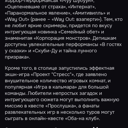
хоррор-перформансах
«Муу Шубуун»
,
«Оцепеневшие от страха»
,
«Интернат»
,
«Паранормальное явление»
,
«Амитивилль»
и
«Way Out»
(ранее – «Way Out: взаперти»). Тем, кто
не любит яркие скримеры, придется по вкусу
интригующая новинка
«Семейный обет»
и
знаменитая
«Корпорация монстров»
. Детишкам
доступны увлекательные перформансы
«В гостях
у сказки»
и
«Скуби-Ду и тайна лунного
призрака»
.
Кроме того, в столице запустились эффектная
экшн-игра
«Проект "Стресс"»
, где заявлено
внушительное количество игровых комнат, и
популярная
«Игра в кальмара»
для большой
команды. Любители непростых загадок и
интригующего сюжета могут выполнить важную
миссию в квесте
«Прослушка»
, а фанаты
развлекательных игр в несколько туров могут
сыграть в онлайн-квесте
«Оба-на клуб»
.