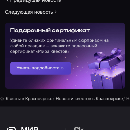
Предыдущая новость
Следующая новость
Подарочный сертификат
Удивите близких оригинальным сюрпризом на
любой праздник — закажите подарочный
сертификат «Мира Квестов»!
Узнать подробности
Квесты в Красноярске
Новости квестов в Красноярске
Н
Перейти на сайт партн