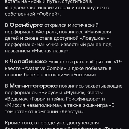
встать на
«Ясный путь»
, спуститься в
«Подземелье инквизитора»
и столкнуться с
собственной
«Фобией»
.
В
открылся мистический
Оренбурге
перформанс
«Астрал»
, появилась
«Няня»
для
детей и снова стала доступной
«Ловушка»
–
перформанс-маньячка, известный ранее под
названием «Мясная лавка».
В
можно сыграть в
«Прятки»
, VR-
Челябинске
квесте
«Avatar vs Zombie»
и даже побывать в
ночном баре с настоящими
«Упырями».
В
появились захватывающие
Магнитогорске
перформансы
«Вирус»
и
«Мумия»
, квесты
«Ведьма»
,
«Гарри и тайна Гриффиндора»
и
«Миссия невыполнима»
, а также экшн-игра
«В
темноте»
от компании «Квестум».
Кроме того, в городе уже доступен для
бронирования мистический перформанс
«Топь»
и