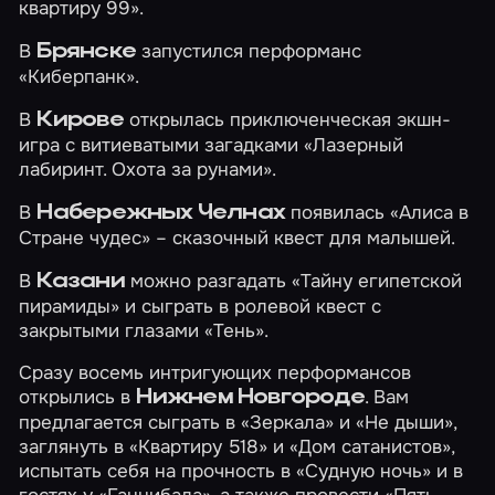
квартиру 99»
.
В
запустился перформанс
Брянске
«Киберпанк»
.
В
открылась приключенческая экшн-
Кирове
игра с витиеватыми загадками
«Лазерный
лабиринт. Охота за рунами»
.
В
появилась
«Алиса в
Набережных Челнах
Стране чудес»
– сказочный квест для малышей.
В
можно разгадать
«Тайну египетской
Казани
пирамиды»
и сыграть в ролевой квест с
закрытыми глазами
«Тень»
.
Сразу восемь интригующих перформансов
открылись в
. Вам
Нижнем Новгороде
предлагается сыграть в
«Зеркала»
и
«Не дыши»
,
заглянуть в
«Квартиру 518»
и
«Дом сатанистов»
,
испытать себя на прочность в
«Судную ночь»
и в