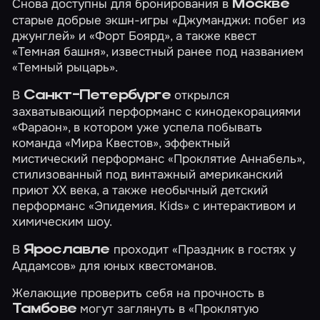
Снова доступны для бронирования в
Москве
старые добрые экшн-игры
«Джуманджи: побег из
джунглей»
и
«Форт Боярд»
, а также квест
«Темная башня»
, известный ранее под названием
«Темный рыцарь».
В
открылся
Санкт-Петербурге
захватывающий перформанс с кинодекорациями
«Фараон»
, в котором уже успела побывать
команда
«Мира Квестов»
, эффектный
мистический перформанс
«Проклятие Аннабель»
,
стилизованный под винтажный американский
приют XX века, а также необычный детский
перформанс
«Эпидемия. Kids»
с интерактивом и
химическим шоу.
В
проходит
«Праздник в гостях у
Ярославле
Аддамсов»
для юных квестоманов.
Желающие проверить себя на прочность в
могут заглянуть в
«Проклятую
Тамбове