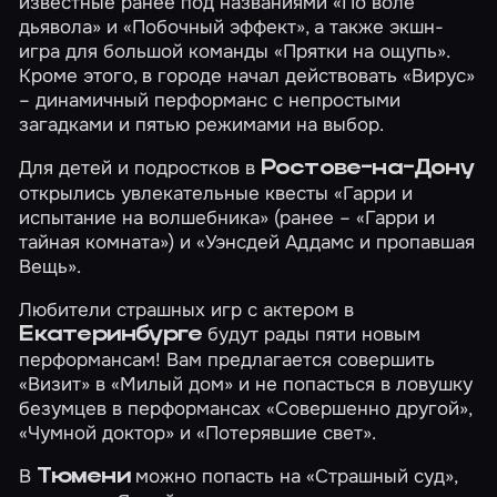
известные ранее под названиями «По воле
дьявола» и «Побочный эффект», а также экшн-
игра для большой команды
«Прятки на ощупь»
.
Кроме этого, в городе начал действовать
«Вирус»
– динамичный перформанс с непростыми
загадками и пятью режимами на выбор.
Для детей и подростков в
Ростове-на-Дону
открылись увлекательные квесты
«Гарри и
испытание на волшебника»
(ранее – «Гарри и
тайная комната») и
«Уэнсдей Аддамс и пропавшая
Вещь»
.
Любители страшных игр с актером в
будут рады пяти новым
Екатеринбурге
перформансам! Вам предлагается совершить
«Визит»
в
«Милый дом»
и не попасться в ловушку
безумцев в перформансах
«Совершенно другой»
,
«Чумной доктор»
и
«Потерявшие свет»
.
В
можно попасть на
«Страшный суд»
,
Тюмени