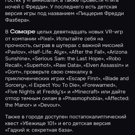
гостях у
«Ганнибала»
, а также провести
«Пять
ночей с Фредди»
. У последнего есть детская
версия игры под названием
«Пиццерия Фредди
Фазбера»
.
В
целых девятнадцать новых VR-игр
Самаре
от компании «Pixel». Испытайте себя на
прочность, сыграв в шутерах с важной миссией
«Pavlov»
,
«Half-Life: Alyx»
,
«After the Fall»
,
«Arizona
Sunshine»
,
«Serious Sam: the Last Hope»
,
«Robo
Recall»
,
«Superhot»
,
«Raw Data»
,
«Elven Assassin»
и
«Gorn»
, проверьте свою смекалку в
приключенческих играх
«Escape First»
,
«Blade and
Sorcery»
,
«I Expect You To Die»
,
«Forewarned»
,
«Five Nights at Freddy's»
и
«Minecraft»
или дайте
отпор темным силам в
«Phasmophobia»
,
«Affected:
the Manor»
и
«Devour»
.
Также в городе доступен постапокалиптический
квест
«Убежище 101»
и его детская версия
«Гадкий я: секретная база»
.