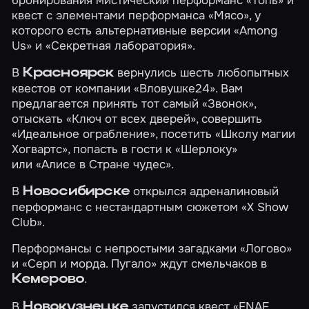
квест с элементами перформанса
«Мясо»
, у
которого есть альтернативные версии
«Among
Us»
и
«Секретная лаборатория»
.
В
вернулись шесть любопытных
Красноярск
квестов от компании «Вловушке24». Вам
предлагается принять тот самый
«Звонок»
,
отыскать
«Ключ от всех дверей»
, совершить
«Идеальное ограбление»
, посетить
«Школу магии
Хогвартс»
, попасть в гости к
«Шерлоку»
или
«Алисе в Стране чудес»
.
В
открылся адреналиновый
Новосибирске
перформанс с нестандартным сюжетом
«X Show
Club»
.
Перформансы с непростыми загадками
«Логово»
и
«Серп и морда. Пугало»
ждут смельчаков в
.
Кемерово
В
запустился квест
«FNAF.
Новокузнецке