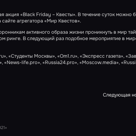
я акция «Black Friday – Квесты». В течение суток можно 
а сайте агрегатора «Мир Квестов».
сторонникам активного образа жизни проникнуть в мир тай
ном ринге. В следующий раз подобное мероприятие в мир
ru»
,
«Студенты Москвы»
,
«Om1.ru»
,
«Экспресс газета»
,
«Зав
»
,
«News-life.pro»
,
«Russia24.pro»
,
«Moscow.media»
,
«Russi
Следующая н
021»