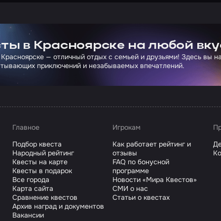
ртнера Сколково
ты в Красноярске на любой вку
 Красноярске — отличный отдых с семьей и друзьями! Здесь вы 
атывающих приключений и незабываемых впечатлений.
Главное
Игрокам
Пр
Подбор квеста
Как работает рейтинг и
Де
Народный рейтинг
отзывы
Ко
Квесты на карте
FAQ по бонусной
Квесты в подарок
программе
Все города
Новости «Мира Квестов»
Карта сайта
СМИ о нас
Сравнение квестов
Статьи о квестах
Архив наград и документов
Вакансии