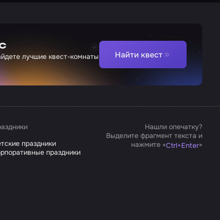
с
Найти квест
найдете лучшие квест-комнаты
аздники
Нашли опечатку?
Выделите фрагмент текста и
тские праздники
нажмите «
»
Ctrl
+
Enter
рпоративные праздники