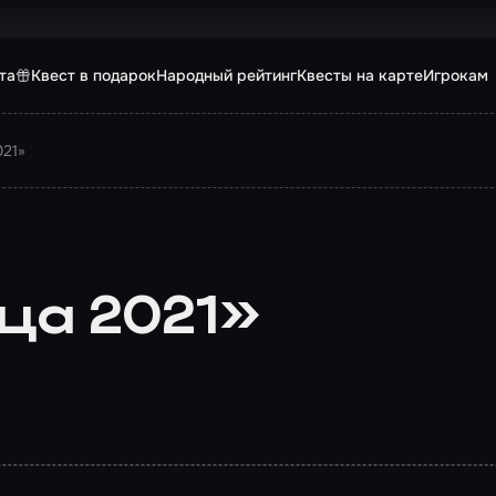
та
Квест в подарок
Народный рейтинг
Квесты на карте
Игрокам
021»
ца 2021»