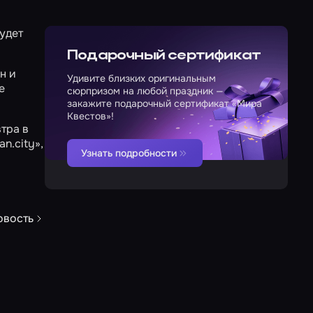
будет
Подарочный сертификат
н и
Удивите близких оригинальным
е
сюрпризом на любой праздник —
закажите подарочный сертификат «Мира
Квестов»!
тра в
an.city»
,
Узнать подробности
овость