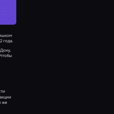
лишком
2 года.
-Дону
,
 Чтобы
сти
 акции
й же