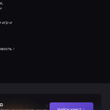
е
,
и
 игр и
овость
с
Найти квест