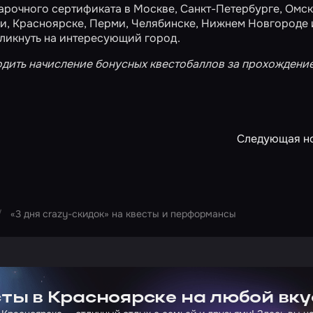
дарочного сертификата в
Москве
,
Санкт-Петербурге
,
Омск
ни
,
Красноярске
,
Перми
,
Челябинске
,
Нижнем Новгороде
кликнуть на интересующий город.
одить начисление
бонусных квестобаллов
за прохождение
Следующая н
«3 дня crazy-скидок» на квесты и перформансы
ртнера Сколково
ты в Красноярске на любой вку