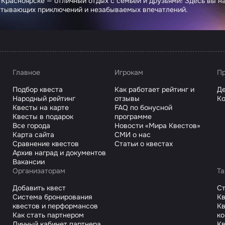
 Красноярске — отличный отдых с семьей и друзьями! Здесь вы 
атывающих приключений и незабываемых впечатлений.
Главное
Игрокам
Пр
Подбор квеста
Как работает рейтинг и
Де
Народный рейтинг
отзывы
Ко
Квесты на карте
FAQ по бонусной
Квесты в подарок
программе
Все города
Новости «Мира Квестов»
Карта сайта
СМИ о нас
Сравнение квестов
Статьи о квестах
Архив наград и документов
Вакансии
Организаторам
Та
Добавить квест
С
Система бронирования
Кв
квестов и перформансов
Кв
Как стать партнером
к
Личный кабинет партнера
Кв