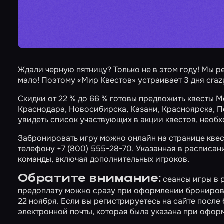
Ждали черную пятницу? Только не в этом году! Мы р
мало! Поэтому «Мир Квестов» устраивает
3 дня cra
Скидки от 22 % до 66 % готовы предложить квесты
М
Краснодара
,
Новосибирска
,
Казани
,
Красноярска
,
П
увидеть список участвующих в акции квестов, необ
Забронировать игру можно онлайн на странице квес
телефону +7 (800) 555-28-70. Указанная в расписан
команды, включая дополнительных игроков.
Обратите внимание:
сеансы игры в 
предоплату можно сразу при оформлении брониров
22 ноября. Если вы регистрируетесь на сайте посл
электронной почты
, которая была указана при офо