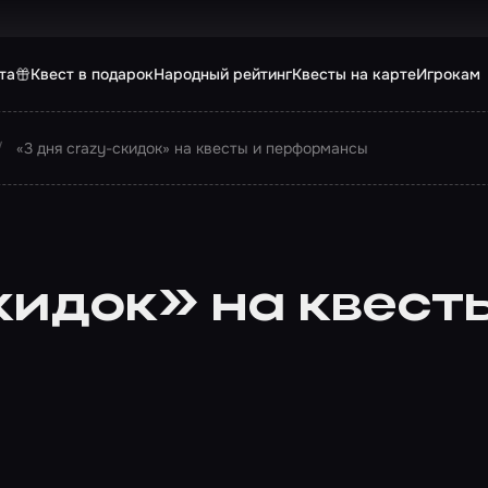
та
Квест в подарок
Народный рейтинг
Квесты на карте
Игрокам
«3 дня crazy-скидок» на квесты и перформансы
кидок» на квест