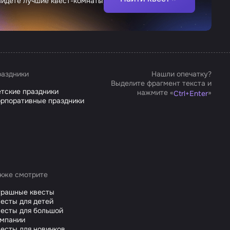
найдете лучшие квест-комнаты
аздники
Нашли опечатку?
Выделите фрагмент текста и
тские праздники
нажмите «
»
Ctrl
+
Enter
рпоративные праздники
кже смотрите
трашные квесты
есты для детей
есты для большой
омпании
есты для новичков