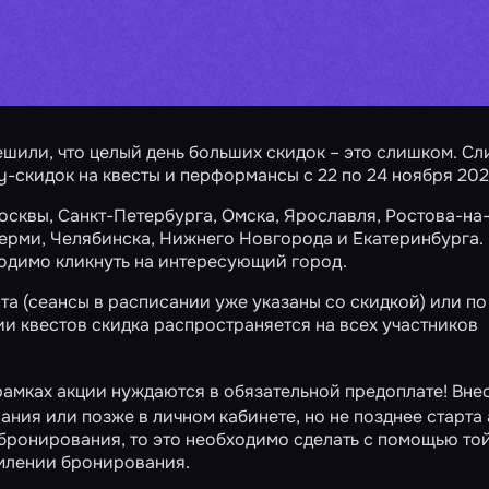
ешили, что целый день больших скидок – это слишком. С
zy-скидок
на квесты и перформансы с 22 по 24 ноября 202
осквы
,
Санкт-Петербурга
,
Омска
,
Ярославля
,
Ростова-на
ерми
,
Челябинска
,
Нижнего Новгорода
и
Екатеринбурга
.
ходимо кликнуть на интересующий город.
та (сеансы в расписании уже указаны со скидкой) или по
ии квестов скидка распространяется на всех участников
рамках акции нуждаются в обязательной предоплате! Вне
ания или позже в
личном кабинете
, но не позднее старта
е бронирования, то это необходимо сделать с помощью
то
рмлении бронирования.