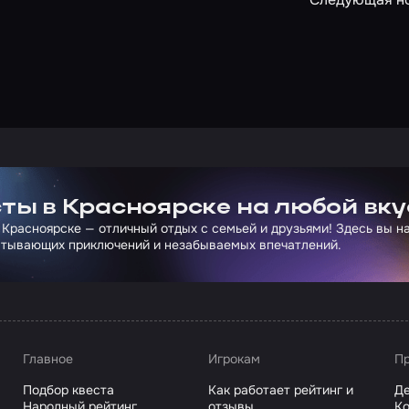
ртнера Сколково
ты в Красноярске на любой вку
 Красноярске — отличный отдых с семьей и друзьями! Здесь вы 
атывающих приключений и незабываемых впечатлений.
Главное
Игрокам
Пр
Подбор квеста
Как работает рейтинг и
Де
Народный рейтинг
отзывы
Ко