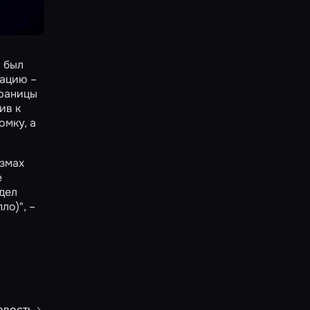
о был
мацию –
границы
ив к
омку, а
взмах
е
дел
ло)", –
овость