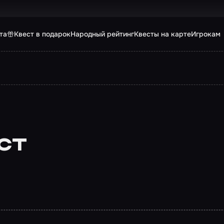
та
Квест в подарок
Народный рейтинг
Квесты на карте
Игрокам
ст