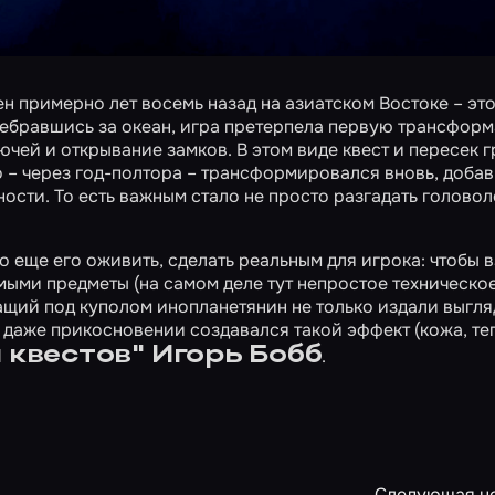
н примерно лет восемь назад на азиатском Востоке – эт
ребравшись за океан, игра претерпела первую трансфор
ючей и открывание замков. В этом виде квест и пересек 
 – через год-полтора – трансформировался вновь, добав
ости. То есть важным стало не просто разгадать головол
о еще его оживить, сделать реальным для игрока: чтобы 
ыми предметы (на самом деле тут непростое техническо
ащий под куполом инопланетянин не только издали выгля
даже прикосновении создавался такой эффект (кожа, теп
 квестов" Игорь Бобб
.
Следующая н