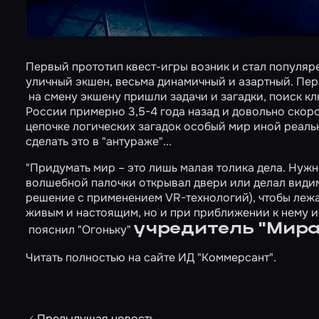
Первый прототип квест-игры возник и стал популяре
уличный экшен, весьма динамичный и азартный. Пе
на смену экшену пришли задачи и загадки, поиск кл
России примерно 3,5-4 года назад и довольно скоро
цепочке логических загадок особый мир иной реальн
сделать это в "антураже"...
"Придумать мир – это лишь малая толика дела. Нужн
волшебной палочки открывал двери или делал видим
решение с применением VR-технологий), чтобы леж
живым и настоящим, но и при приближении к нему и 
учредитель "Мира
пояснил "Огоньку"
Читать полностью на сайте
ИД "Коммерсант"
.
Предыдущая новость