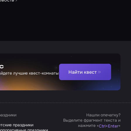
с
Найти квест
найдете лучшие квест-комнаты
аздники
Нашли опечатку?
Выделите фрагмент текста и
тские праздники
нажмите «
»
Ctrl
+
Enter
рпоративные праздники