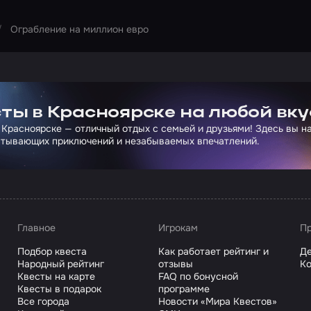
Ограбление на миллион евро
ртнера Сколково
ты в Красноярске на любой вку
 Красноярске — отличный отдых с семьей и друзьями! Здесь вы 
атывающих приключений и незабываемых впечатлений.
Главное
Игрокам
Пр
Подбор квеста
Как работает рейтинг и
Де
Народный рейтинг
отзывы
Ко
Квесты на карте
FAQ по бонусной
Квесты в подарок
программе
Все города
Новости «Мира Квестов»