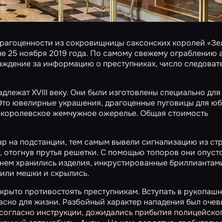
драгоценности из сокровищницы саксонских королей «З
не 25 ноября 2019 года. По самому свежему ограблению 
аждение за информацию о преступниках, число следоват
лежат XVIII веку. Они были изготовлены специально для
. Это ювелирные украшения, драгоценные пуговицы для юб
 королевское жемчужное ожерелье. Общая стоимость
 на подстанции, тем самым вывели сигнализацию из стр
о, отогнув прутья решетки. С помощью топоров они опус
в нем хранились изделия, инкрустированные бриллиантам
или мешки и скрылись.
ткрыто противостоять преступникам. Вступать в рукопаш
пасно для жизни. Разбойный характер нападения был очев
 согласно инструкции, дожидались прибытия полицейско