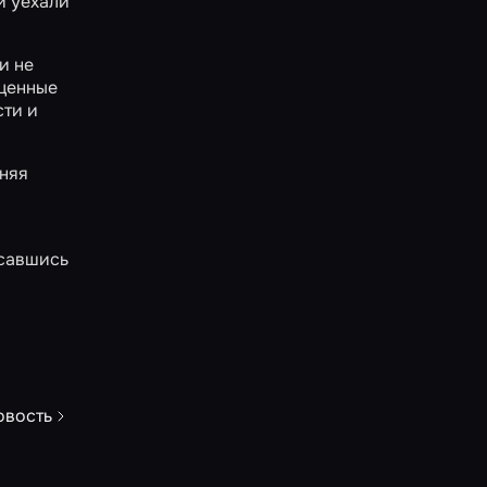
и уехали
и не
оценные
сти и
шняя
исавшись
овость