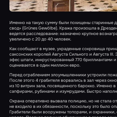
Именно на такую сумму были похищены старинные 
свод» (Grünes Gewölbe). Кража произошла в Дрезде
ведется расследование: назначено крупное вознагр
увеличено с 20 до 40 человек.
Как сообщают в музее, украденные сокровища принад
саксонских королей Августа Сильного и Августа III
эфес шпаги, инкрустированный 770 бриллиантами и
оценивается в один миллион евро.
Перед ограблением злоумышленники устроили пожар
После этого 4 грабителя ворвались в зал через окн
из 10 витрин зала, посвященного барокко. Именно 
сапфирами, рубинами и изумрудами. Быстро наполн
Охрана оперативно вызвала полицию, но не стала о
не входило в их обязанности, поскольку это было о
Грабители были вооружены топорами, и охранники,