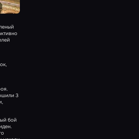
еленый
активно
елей
ок,
оя.
тошили 3
и,
ный бой
иден.
го