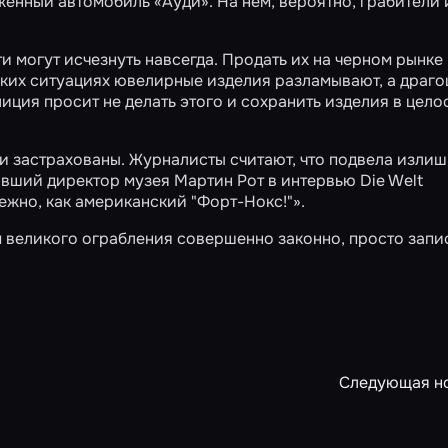
енный автомобиль «Ауди». На нем, вероятно, грабители 
 могут исчезнуть навсегда. Продать их на черном рынке 
аких ситуациях ювелирные изделия разламывают, а драг
иция просит не делать этого и сохранить изделия в цело
и застрахованы. Журналисты считают, что подвела изли
ывший директор музея Мартин Рот в интервью Die Welt
дежно, как американский "Форт-Нокс!"».
м великого ограбления совершенно законно, просто зап
Следующая н