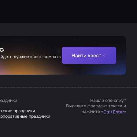
с
Найти квест
найдете лучшие квест-комнаты
аздники
Нашли опечатку?
Выделите фрагмент текста и
тские праздники
нажмите «
»
Ctrl
+
Enter
рпоративные праздники