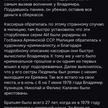
самым вызвав волнение у Владимира.
Поддавшись панике, он убежал, оставив все
деньги в сберкассе.
Кассирша обратилась по этому странному случаю
в милицию, там быстро установили, что эти
сторублевки серии АИ были украдены из
Госбанка Армянской ССР. Милиция обратилась к
художнику-криминалисту, и благодаря
подробному описанию кассирши они быстро
вычислили Владимира. К тому же у него было
криминальное прошлое и он одним из первых
вошел в круг подозреваемых. Далее выяснилось,
что у его сестры Людмилы был роман с неким
выходцем из Еревана. Так все встало на свои
места, и в ночь с 6 на 7 июня 1978 года Владимир
Кузнецов, Николай и Феликс Калачян были
арестованы.
Братьям было всего 27 лет, когда их в 1979 году
приговорили к смертной казни. За братьев