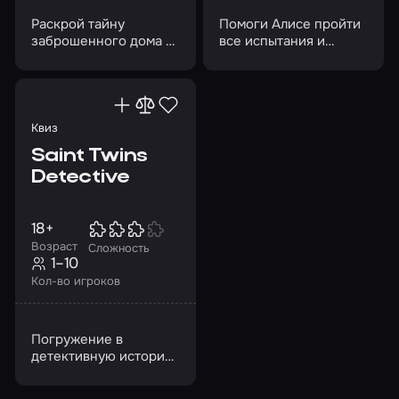
Раскрой тайну
Помоги Алисе пройти
заброшенного дома и
все испытания и
помоги домовому
вернуть хронометры
найти новую семью
во дворец Времени
Квиз
Saint Twins
Detective
18+
Возраст
Сложность
1–10
Кол-во игроков
Погружение в
детективную историю,
вызов смекалке и
внимательности,