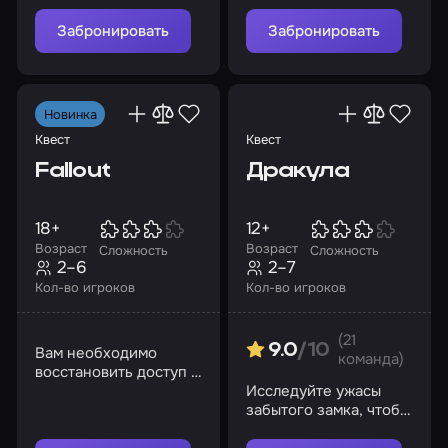
укрытия
спасение города. Вы
Забронировать
Забронировать
готовы рискнуть?
Новинка
Квест
Квест
Fallout
Дракула
18+
12+
Возраст
Возраст
Сложность
Сложность
2–6
2–7
Кол-во игроков
Кол-во игроков
(21
9.0
/10
Вам необходимо
команда)
восстановить доступ к
секретному
Исследуйте ужасы
хранилищу
забытого замка, чтобы
покончить с
вампирской угрозой