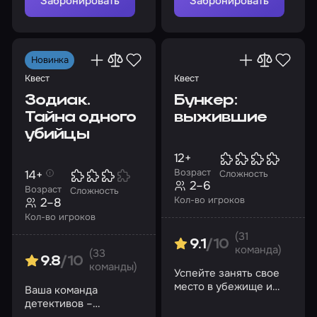
Забронировать
Забронировать
Новинка
Квест
Квест
Зодиак.
Бункер:
Тайна одного
выжившие
убийцы
12+
Возраст
14+
Сложность
2–6
Возраст
Сложность
Кол-во игроков
2–8
Кол-во игроков
(31
9.1
/10
команда)
(33
9.8
/10
команды)
Успейте занять свое
место в убежище и
Ваша команда
ступить в новый мир,
детективов –
созданный за дверью
последняя надежда на