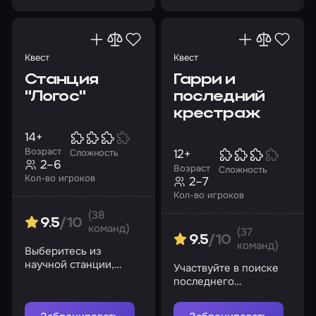
Квест
Квест
Станция
Гарри и
"Логос"
последний
крестраж
14+
Возраст
12+
Сложность
2–6
Возраст
Сложность
Кол-во игроков
2–7
Кол-во игроков
(38
9.5
/10
команд)
(37
9.5
/10
команд)
Выберитесь из
научной станции,
Участвуйте в поиске
обреченной на
последнего
самоуничтожение
крестража!