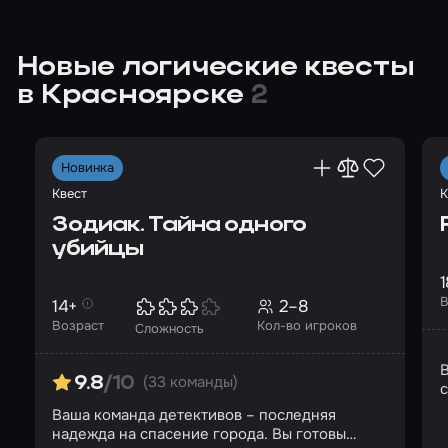
командное
приключение
Новые логические квесты
в Красноярске
2
Новинка
Квест
К
Зодиак. Тайна одного
убийцы
1
В
14+
2–8
Возраст
Кол-во игроков
Сложность
В
(33 команды)
9.8
/10
Ваша команда детективов – последняя
надежда на спасение города. Вы готовы