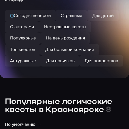
Сегодня вечером
Страшные
Для детей
С актерами
Нестрашные квесты
Популярные
На день рождения
Топ квестов
Для большой компании
Антуражные
Для новичков
Для подростков
Популярные логические
квесты в Красноярске
8
По умолчанию