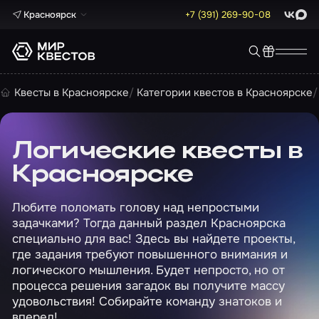
Красноярск
+7 (391) 269-90-08
ВКонта
Max
Квесты в Красноярске
Категории квестов в Красноярске
Логические квесты в
Красноярске
Любите поломать голову над непростыми
задачками? Тогда данный раздел Красноярска
специально для вас! Здесь вы найдете проекты,
где задания требуют повышенного внимания и
логического мышления. Будет непросто, но от
процесса решения загадок вы получите массу
удовольствия! Собирайте команду знатоков и
вперед!