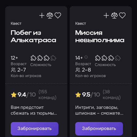
Квест
Квест
Побег из
Миссия
Алькатраса
невыполнима
12+
14+
Возраст
Возраст
Сложность
Сложность
2–7
2–8
Кол-во игроков
Кол-во игроков
(155
(38
9.4
/10
9.5
/10
команд)
команд)
Вам предстоит
Интриги, заговоры,
сбежать из тюрьмы
шпионаж – сможете
смертников.
ли вы выжить?
Возможно ли это?
Забронировать
Забронировать