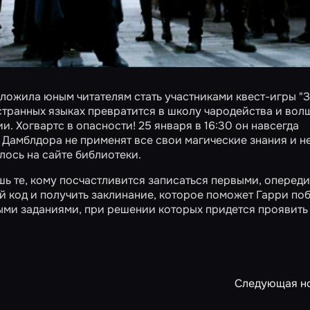
ложила юным читателям стать участниками квест-игры "
странных языках превратится в школу чародейства и вол
. Хогвартс в опасности! 25 января в 16:30 он навсегда
 Дамблдора не применят все свои магические знания и н
лось на сайте библиотеки.
шь те, кому посчастливится записаться первыми, оперед
й код и получить заклинание, которое поможет Гарри по
ыми заданиями, при решении которых придется проявить
Следующая н