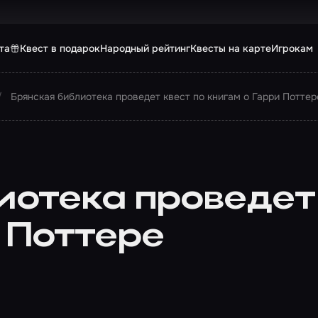
та
Квест в подарок
Народный рейтинг
Квесты на карте
Игрокам
Брянская библиотека проведет квест по книгам о Гарри Поттер
иотека проведет 
 Поттере