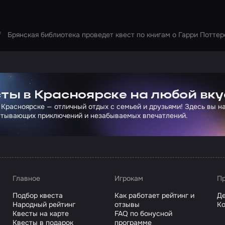
Брянская библиотека проведет квест по книгам о Гарри Поттер
ртнера Сколково
ты в Красноярске на любой вку
 Красноярске — отличный отдых с семьей и друзьями! Здесь вы 
атывающих приключений и незабываемых впечатлений.
Главное
Игрокам
Пр
Подбор квеста
Как работает рейтинг и
Де
Народный рейтинг
отзывы
Ко
Квесты на карте
FAQ по бонусной
Квесты в подарок
программе