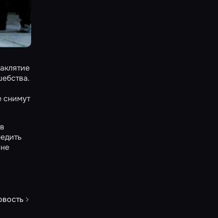
Заклятие
шебства.
е снимут
ив
бедить
 не
овость