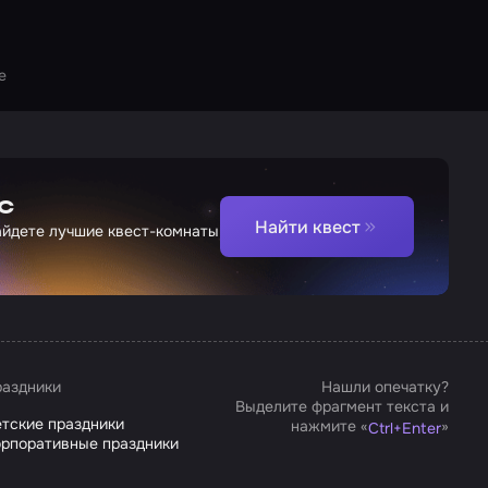
е
с
Найти квест
найдете лучшие квест-комнаты
аздники
Нашли опечатку?
Выделите фрагмент текста и
тские праздники
нажмите «
»
Ctrl
+
Enter
рпоративные праздники