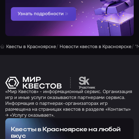
Узнать подробности
Квесты в Красноярске
Новости квестов в Красноярске
"
Перейти на сайт партн
«Мир Квестов» - информационный сервис. Организация
игр и иные услуги оказываются партнерами сервиса.
Информация о партнерах-организаторах игр
размещена на страницах квестов в разделе «Контакты»
→ «Услугу оказывает».
Квесты в Красноярске на любой
вкус