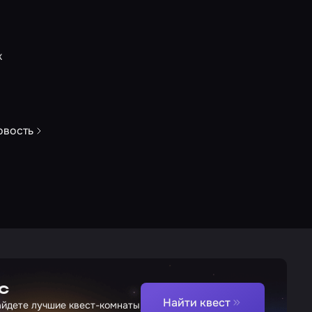
к
овость
с
Найти квест
найдете лучшие квест-комнаты