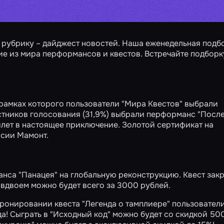
 рубрику – дайджест новостей. Наша еженедельная подб
ие из мира перформансов и квестов. Встречайте подборк
рамках которого пользователи "Мира Квестов" выбрали
тников голосования (31,9%) выбрали перформанс "Посл
илет в настоящее приключение. Золотой сертификат на
сии Мамонт.
манса
"Панацея"
на глобальную реконструкцию. Квест зак
у вдвоем можно будет всего за 3000 рублей.
бронировании квеста
"Легенда о тамплиере"
пользовател
да! Сыграть в
"Исходный код"
можно будет со скидкой 50