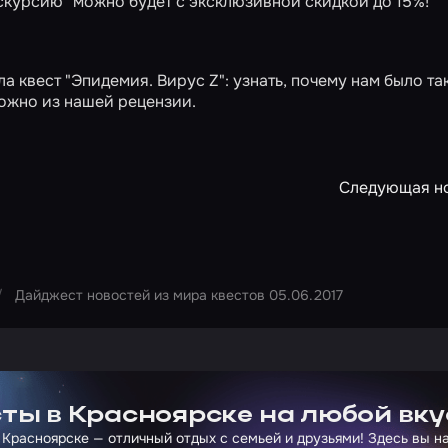
скурсию"
можно будет с эксклюзивной скидкой до 15%!
ла квест
"Эпидемия. Вирус Z"
: узнать, почему нам было та
можно из нашей
рецензии
.
Следующая н
Дайджест новостей из мира квестов 05.06.2017
ртнера Сколково
ты в Красноярске на любой вку
 Красноярске — отличный отдых с семьей и друзьями! Здесь вы 