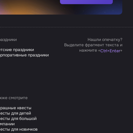
аздники
Нашли опечатку?
Выделите фрагмент текста и
тские праздники
нажмите «
»
Ctrl
+
Enter
рпоративные праздники
кже смотрите
трашные квесты
есты для детей
есты для большой
омпании
есты для новичков