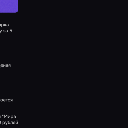
орка
у за 5
едняя
роется
и "Мира
0 рублей