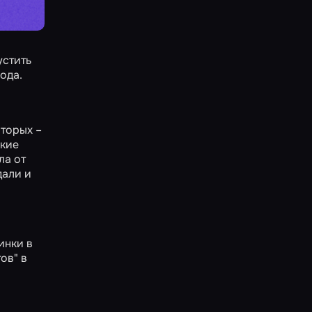
устить
ода.
оторых –
кие
ла от
дали и
инки в
ов" в