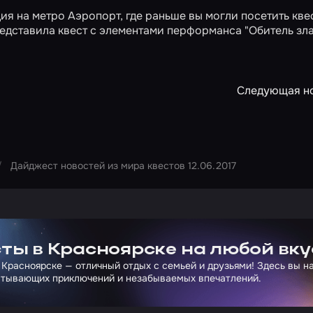
ия на метро Аэропорт, где раньше вы могли посетить кве
представила квест с элементами перформанса
"Обитель зла
Следующая н
Дайджест новостей из мира квестов 12.06.2017
ртнера Сколково
ты в Красноярске на любой вку
 Красноярске — отличный отдых с семьей и друзьями! Здесь вы 
атывающих приключений и незабываемых впечатлений.