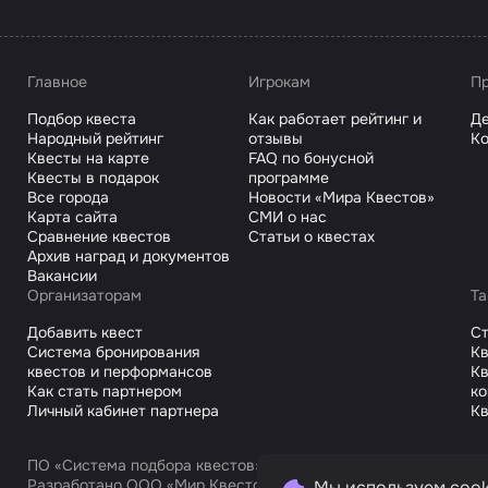
Главное
Игрокам
Пр
Подбор квеста
Как работает рейтинг и
Де
Народный рейтинг
отзывы
Ко
Квесты на карте
FAQ по бонусной
Квесты в подарок
программе
Все города
Новости «Мира Квестов»
Карта сайта
СМИ о нас
Сравнение квестов
Статьи о квестах
Архив наград и документов
Вакансии
Организаторам
Та
Добавить квест
С
Система бронирования
Кв
квестов и перформансов
Кв
Как стать партнером
к
Личный кабинет партнера
Кв
ПО «Система подбора квестов»
Разработано ООО «Мир Квестов С», ИНН 9725168751
Мы используем cook