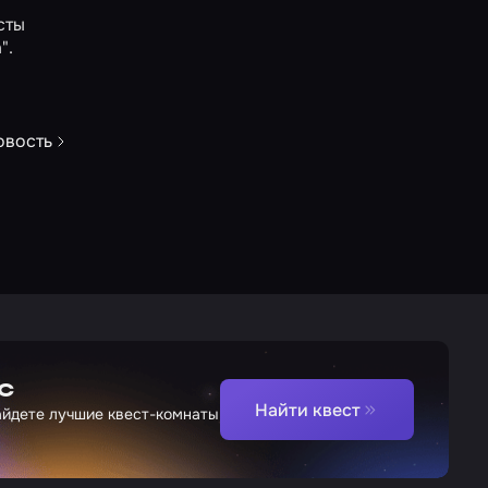
сты
"
.
овость
с
Найти квест
найдете лучшие квест-комнаты