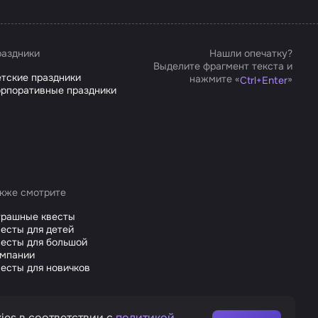
аздники
Нашли опечатку?
Выделите фрагмент текста и
тские праздники
нажмите «
»
Ctrl
+
Enter
рпоративные праздники
кже смотрите
трашные квесты
есты для детей
есты для большой
омпании
есты для новичков
ies в соответствии с
политикой