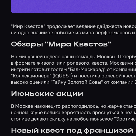
"Мир Квестов" продолжает ведение дайджеста ново
ни одно значимое событие из мира перформансов и к
Обзоры "Мира Квестов"
На минувшей неделе наши команды Москвы, Петербур
в формате живого, или ролевого, квеста. Москвичи 
интриги готовит гостям
"Бал-Маскарад"
от компании
"Коллекционера"
(IQUEST) и посетила ролевой квес
высоко оценили
"Тайну Золотой Совы"
от компании 
Июньские акции
В Москве наконец-то распогодилось, но жарче стано
ночном клубе велика вероятность проснуться в незн
столице делают скидку на любое июньское
"Эротиче
Новый квест под франшизой