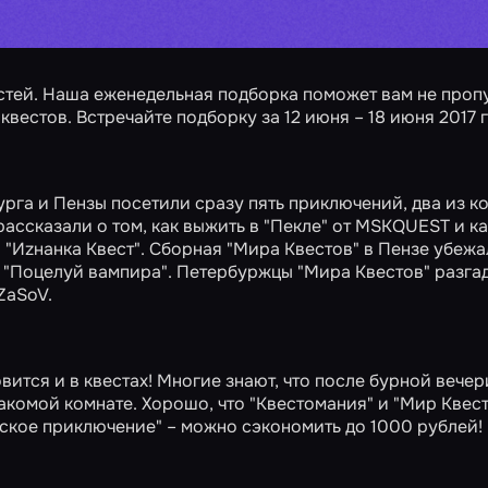
стей. Наша еженедельная подборка поможет вам не проп
вестов. Встречайте подборку за 12 июня – 18 июня 2017 г
га и Пензы посетили сразу пять приключений, два из к
рассказали о том, как выжить в
"Пекле"
от MSKQUEST и ка
 "Иzнанка Квест". Сборная "Мира Квестов" в Пензе убежа
т
"Поцелуй вампира"
. Петербуржцы "Мира Квестов" разга
ZaSoV.
вится и в квестах! Многие знают, что после бурной вечер
акомой комнате. Хорошо, что "Квестомания" и "Мир Квест
ское приключение"
– можно сэкономить до 1000 рублей!