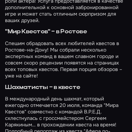
роли актера
! Услуга предоставляется в качестве
дополнительной к основной забронированной
игре и может стать отличным сюрпризом для
ваших друзей.
"Мир Квестов" – в Ростове
Спешим обрадовать всех любителей квестов в
Ростове-на-Дону! Мы собрали несколько
экспертных команд в вашем славном городе и
совсем скоро рецензии появятся на страницах
всех топовых квестов. Первая порция обзоров –
уже
на сайте
!
Шахматисты – в квесте
В международный день шахмат, который
ежегодно отмечается 20 июля, команда "Мира
Квестов" совместно с командой В.Р.Е.Д.
схлестнулась с гроссмейстером Сергеем
Карякиным… в прохождении квеста на время!
Подробный
репортаж
из квеста "Афера по-