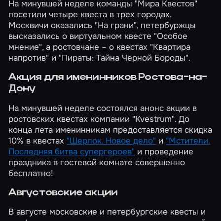
На минувшей неделе команды "Мира Квестов"
посетили четыре квеста в трех городах.
Москвичи оказались
"На грани"
, петербуржцы
высказались о виртуальном квесте
"Особое
мнение"
, а ростовчане – о квестах
"Квартира
напротив"
и
"Пираты: Тайна Черной Бороды"
.
Акция для именинников Ростова-на-
Дону
На минувшей неделе состоялся анонс акции в
ростовских квестах компании "Kvestrum". До
конца лета именинникам предоставляется скидка
10% в квестах
"Шерлок. Новое дело"
и
"Мстители.
Последняя битва супергероев"
и проведение
праздника в гостевой комнате совершенно
бесплатно!
Августовские акции
В августе
московские
и
петербургские
квесты и