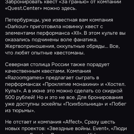
Забронировать квест
«За гранью»
от компании
«Quest.Center»
можно
здесь
.
Петербуржцы, уже известная вам компания
«Darkour»
приготовила новинку: квест с
элементами перформанса
«XII»
. В этом культе вы
оказались подчинены воле фанатика.
Жертвоприношения, оккультные обряды... Все,
что любят опытные квестоманы.
Северная столица России также порадует
качественным квестами. Компания
«Razoomgames»
предлагает сыграть в
перформансах
«Проклятие монахини»
и
«Хостел.
Культ»
. А в июне это можно сделать со
скидкой
500 рублей! Но и это не все. Для бронирования
уже доступны эскейпы
«Психбольница»
и
«Побег
из тюрьмы»
.
Не отстает и компания
«Affect»
. Сразу шесть
новых проектов:
«Звездные войны. Event»
,
«Люди