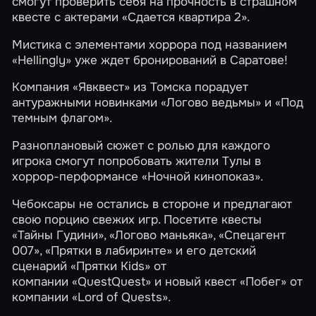
смогут проверить себя на прочность в страшном
квесте с актерами
«Сдается квартира 2»
.
Мистика с элементами хоррора под названием
«Hellingly»
уже ждет бронирований в Саратове!
Компания
«Явквест»
из Томска порадует
антуражными новинками
«Логово ведьмы»
и
«Под
темным флагом»
.
Разноплановый сюжет с ролью для каждого
игрока смогут попробовать жители Тулы в
хоррор-перформансе
«Ночной кинопоказ»
.
Чебоксары не остались в стороне и предлагают
свою порцию свежих игр. Посетите квесты
«Тайны Гудини»
,
«Логово маньяка»
,
«Спецагент
007»
,
«Прятки в лабиринте»
и его детский
сценарий
«Прятки Kids»
от
компании
«QuestQuest»
и новый квест «Побег» от
компании
«Lord of Quests»
.