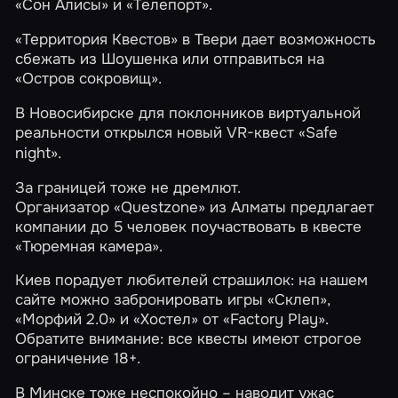
«Сон Алисы»
и
«Телепорт»
.
«Территория Квестов»
в Твери дает возможность
сбежать из Шоушенка
или отправиться на
«Остров сокровищ»
.
В Новосибирске для поклонников виртуальной
реальности открылся новый VR-квест
«Safe
night»
.
За границей тоже не дремлют.
Организатор
«Questzone»
из Алматы предлагает
компании до 5 человек поучаствовать в квесте
«Тюремная камера»
.
Киев порадует любителей страшилок: на нашем
сайте можно забронировать игры
«Склеп»
,
«Морфий 2.0»
и
«Хостел»
от
«Factory Play»
.
Обратите внимание: все квесты имеют строгое
ограничение 18+.
В Минске тоже неспокойно – наводит ужас