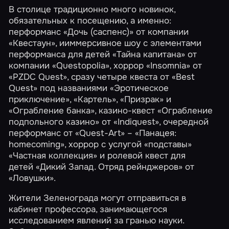
В столице традиционно много новинок,
обязательных к посещению, а именно:
перформанс
«Дочь (саспенс)»
от компании
«Квестаун»
, ииммерсивное шоу с элементами
перформанса для детей
«Тайна капитана»
от
компании
«Questopolia»
, хоррор
«Insomnia»
от
«PZDC Quest»
, сразу четыре квеста от
«Best
Quest»
под названиями
«Эротическое
приключение»
,
«Картель»
,
«Призрак»
и
«Ограбление банка»
, казино-квест
«Ограбление
подпольного казино»
от
«Indiquest»
, очередной
перформанс от
«Quest-Art»
–
«Панацея:
homecoming»
, хоррор с услугой «подставы»
«Частная коллекция»
и ролевой квест для
детей
«Дикий Запад. Отряд рейнджеров»
от
«Ловушки»
.
Жители Зеленограда могут отправиться в
кабинет профессора, занимающегося
исследованием явлений за гранью науки.