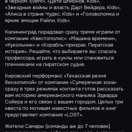
в черном. Event»
,
«Дети шпионов. Kids»
,
«Звездные войны и власть Дарт Вейдера. Kids»
,
«Алиса в стране Чудес. Kids» и
«Головоломка и
яркие эмоции Райли. Kids»
.
Калининград порадовал сразу тремя играми от
компании
«Квестополис»
:
«Машина времени»
,
«Кукольник»
и
«Корабль-призрак. Пиратская
история»
. Решайте, что выбираете вы: спасать
профессора, играть в куклы или становиться
пленниками на пиратском судне.
Кировский перформанс
«Техасская резня
бензопилой»
от компании
«Сумеречная зона»
сразу в трех режимах контакта готов рассказать
вам историю американского маньяка Эдварда
Сойера и его связи с вашим городом. Целых три
квеста по мотивам известных фильмов и книг
представляет компания
«LOST»
.
Жители Самары (команды аж до 7 человек)