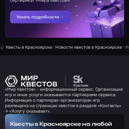
сертификат «Мира Квестов»!
Узнать подробности
Квесты в Красноярске
Новости квестов в Красноярске
#
Перейти на сайт партн
«Мир Квестов» - информационный сервис. Организация
игр и иные услуги оказываются партнерами сервиса.
Информация о партнерах-организаторах игр
размещена на страницах квестов в разделе «Контакты»
→ «Услугу оказывает».
Квесты в Красноярске на любой