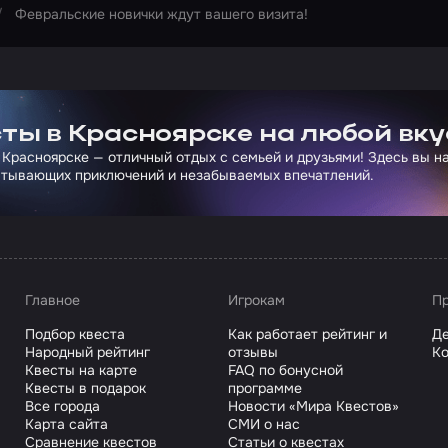
Февральские новички ждут вашего визита!
ртнера Сколково
ты в Красноярске на любой вку
 Красноярске — отличный отдых с семьей и друзьями! Здесь вы 
атывающих приключений и незабываемых впечатлений.
Главное
Игрокам
Пр
Подбор квеста
Как работает рейтинг и
Де
Народный рейтинг
отзывы
Ко
Квесты на карте
FAQ по бонусной
Квесты в подарок
программе
Все города
Новости «Мира Квестов»
Карта сайта
СМИ о нас
Сравнение квестов
Статьи о квестах