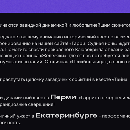
тличаются завидной динамикой и любопытнейшим сюжето
редлагает вашему вниманию исторический квест с элеме
 бронированию на нашем сайте!
«Гарри. Судная ночь»
ждет
. Помогите спасти прекрасного Клювокрыла от казни за
рясающая новинка
«Железяки»
, где от вас потребуется лов
роумных испытаний. Столичная
«Психбольница»
, в свою о
 распутать цепочку загадочных событий в квесте
«Тайна
Перми
 и динамичный квест в
!
«Гарри»
с нетерпение
грандиозные свершения!
Екатеринбурге
ничный ужас»
в
– перформанс
рочность.