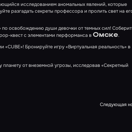
ающийся исследованием аномальных явлений, которые
йте разгадать секреты профессора и пролить свет на ег
»
по освобождению души девочки от темных сил! Соберит
Омске
ррор-квест с элементами перформанса в
.
ии «CUBE»! Бронируйте игру
«Виртуальная реальность»
в
шу планету от внеземной угрозы, исследовав
«Секретный
Следующая н