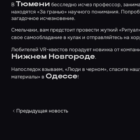
Тюмени
В
бесследно исчез профессор, заним
находятся «
За гранью»
научного понимания. Попробу
загадочное исчезновение.
Смельчаки, вам предстоит провести жуткий
«Ритуал
свое самообладание в кулак и отправляйтесь на хо
Любителей VR-квестов порадует новинка от компан
Нижнем Новгороде
.
Напоследок взываем,
«Люди в черном»
, спасите на
Одессе
материалы»
в
!
Предыдущая новость