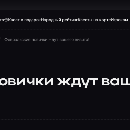
та
Квест в подарок
Народный рейтинг
Квесты на карте
Игрокам
Февральские новички ждут вашего визита!
овички ждут ваш