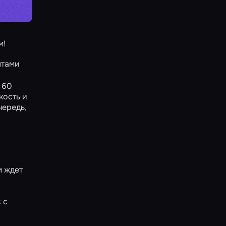
м!
нтами
 60
кость и
чередь,
м ждет
 с