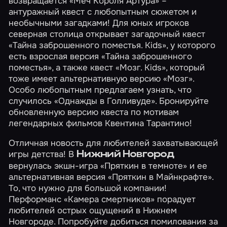
возвращается
«Меч Короля Артура»
–
антуражный квест с любопытным сюжетом и
необычными загадками! Для юных игроков
северная столица открывает загадочный квест
«Тайна заброшенного поместья. Kids»
, у которого
есть взрослая версия
«Тайна заброшенного
поместья»
, а также квест
«Мозг. Kids»
, который
тоже имеет альтернативную версию
«Мозг»
.
Особо любопытным предлагаем узнать, что
случилось
«Однажды в Голливуде»
. Бронируйте
обновленную версию квеста по мотивам
легендарных фильмов Квентина Тарантино!
Отличная новость для любителей захватывающей
игры детства! В
Нижний Новгород
вернулась экшн-игра
«Пряткин в темноте»
и ее
альтернативная версия
«Пряткин в Майнкрафте»
.
То, что нужно для большой компании!
Перформанс
«Камера смертников»
порадует
любителей острых ощущений в Нижнем
Новгороде. Попробуйте добиться помилования за