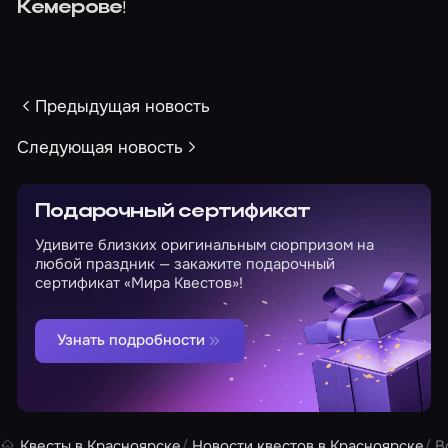
!
Кемерове
Предыдущая новость
Следующая новость
Подарочный сертификат
Удивите близких оригинальным сюрпризом на
любой праздник — закажите подарочный
сертификат «Мира Квестов»!
Узнать подробности
Квесты в Красноярске
Новости квестов в Красноярске
В