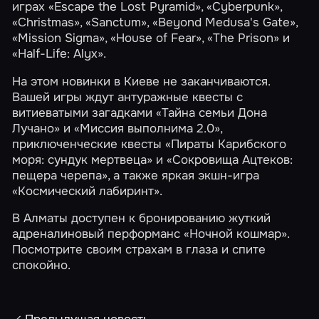
играх
«Escape the Lost Pyramid»
,
«Cyberpunk»
,
«Christmas»
,
«Sanctum»
,
«Beyond Medusa's Gate»
,
«Mission Sigma»
,
«House of Fear»
,
«The Prison»
и
«Half-Life: Alyx»
.
На этом новинки в Киеве не заканчиваются.
Вашей игры ждут антуражные квесты с
витиеватыми загадками
«Тайна семьи Дона
Лучано»
и
«Миссия выполнима 2.0»
,
приключенческие квесты
«Пираты Карибского
моря: сундук мертвеца»
и
«Сокровища Ацтеков:
пещера черепа»
, а также яркая экшн-игра
«Космический лабиринт»
.
В Алматы доступен к бронированию жуткий
адреналиновый перформанс
«Ночной кошмар»
.
Посмотрите своим страхам в глаза и спите
спокойно.