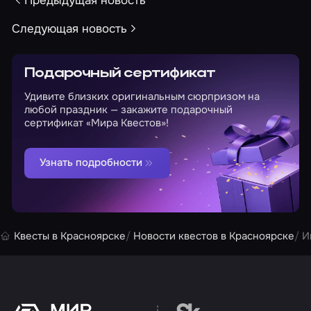
Предыдущая новость
Следующая новость
Подарочный сертификат
Удивите близких оригинальным сюрпризом на
любой праздник — закажите подарочный
сертификат «Мира Квестов»!
Узнать подробности
Квесты в Красноярске
Новости квестов в Красноярске
И
Перейти на сайт партн