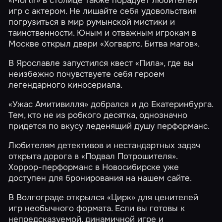
«Mortir»
в столице также порадует любителей
игр с актером. Не лишайте себя удовольствия
погрузиться в мир румынской мистики и
таинственности. Юным и отважным игрокам в
Москве открыл двери «Хогвартс. Битва магов».
В Ярославле запустился квест
«Пила»
, где вы
неизбежно почувствуете себя героем
легендарного киносериала.
«Ужас Амитивилля»
добрался и до Екатеринбурга.
Тем, кто не из робкого десятка, однозначно
придется по вкусу леденящий душу перформанс.
Любителям детективов и нестандартных задач
открыта дорога в
«Подвал Потрошителя»
.
Хоррор-перформанс в Новосибирске уже
доступен для бронирования на нашем сайте.
В Волгограде открылся
«Цирк»
для ценителей
игр необычного формата. Если вы готовы к
непредсказуемой, динамичной игре и