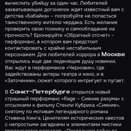
вычислить убийцу за один час. Любителей
захватывающих догонялок ждет известный вам с
детства
«Бабайка»
– попробуйте не попасться
таинственному жителю чердака. Есть желание
проверить свою психику и самообладание на
прочность? Бронируйте
«Обратный отсчет»
–
перформанс, в котором вам предстоит
контактировать с крайне нестабильным
персонажем. Для любителей хоррора в
Москве
открылись еще две леденящие душу новинки.
Вас ждут в перформансе
«Черновик»
, где
задействованы актеры театра и кино, и в
«Заточении»
, сюжет которого интригует и пугает.
В
открылся новый
Санкт-Петербурге
страшный перформанс
«Rage – Сияние разума»
с
отсылками к фильму Стенли Кубрика «Сияние»,
снятому по мотивам легендарного романа
Стивена Кинга. Ценителям исторических квестов
с непростыми загадками и элементами мистики
предлагается разгадать
«Последнюю тайну да