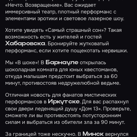
«Нечто. Возвращение»
. Вас ожидает
иммерсивный театр, плотный перформанс с
элементами эротики и cветовое лазерное шоу.
Хотите увидеть
«Самый страшный сон»
? Такая
возможность есть у жителей и гостей
. Бронируйте жутковатый
Хабаровска
перформанс, если хотите пощекотать нервишки.
Мы
«В шоке»
! В
открылась
Барнауле
шоколадная комната для юных квестоманов,
откуда малышам предстоит выбраться за 60
минут, противостояв недружелюбной ведьме.
Отличная новость для фанатов мистических
перформансов в
. Для вас распахнул
Иркутске
свои двери леденящий душу
«Дом 13»
. Проверьте,
сможете ли вы противостоять потусторонним
силам и выбраться из обители зла за 90 минут.
За границей тоже нескучно. В
вернулся
Минск