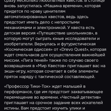
сразу несколько любопытных квестов. В столице
вновь запустилась
«Машина времени»
, которая
придется по нраву ценителям
автоматизированных квестов, ведь здесь
предстоит иметь дело с непростыми
механизмами и электроникой. У квеста есть
детская версия
«Путешествие школьников»
, в
которую могут сыграть юные исследователи и
изобретатели. Вернулась и футуристическая
«Космическая одиссея»
от «Drevo Quest», которая
ждет смельчаков для осуществления важнейшей
миссии.
«Лига теней»
также по случаю своего
возвращения в «Мир Квестов» приглашает вас на
экшн-игру, которая сочетает в себе элементы
пряток наряду с тактической составляющей.
«Профессор Тики-Ток»
ждет малышей в
перформансе, где им предстоит захватывающее
перемещение во времени.
«Честный детектив»
приглашает на срочное задание всех искателей
истины. Вам предстоит изучить улики и