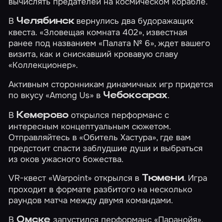
вычислять предателей на космическом корабле.
В
вернулись два будоражащих
Челябинск
квеста.
«Зловещая комната 402»
, известная
ранее под названием «Палата № 6», ждет вашего
визита, как и снискавший кровавую славу
«Коллекционер»
.
Активным сторонникам динамичных игр придется
по вкусу
«Among Us»
в
.
Чебоксарах
В
открылся перформанс с
Кемерово
интересным концептуальным сюжетом.
Отправляйтесь в
«Обитель Хастура»
, где вам
предстоит спасти заблудшие души и выбраться
из оков ужасного божества.
VR-квест
«Warpoint»
открылся в
. Игра
Тюмени
проходит в формате разбитого на несколько
раундов матча между двумя командами.
В
запустился перформанс
«Паранойя»
,
Омске