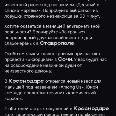
известный ранее под названием «Десятый в
списке мертвых». Попробуйте выбраться из
ловушки странного незнакомца за 60 минут.
Хотите оказаться в манящей альтернативной
реальности? Бронируйте
«За гранью»
–
неординарный двухчасовой квест не для
слабонервных в
.
Ставрополе
Особо смелых и хладнокровных приглашают
провести
«Экзорцизм»
в
. У вас будет час
Сочи
на освобождение невинной души от
неизвестного демона.
В
открылся новый квест для
Краснодаре
малышей под названием
«Among Us»
. Юной
команде предстоит починить космический
корабль.
Любителей острых ощущений в
Краснодаре
ждет перенесший реконструкцию перформанс