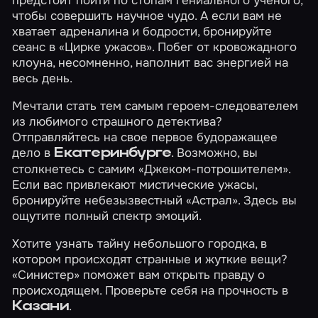
предстоит пойти по стопам гениального ученого,
чтобы совершить научное чудо. А если вам не
хватает адреналина и бодрости, бронируйте
сеанс в
«Цирке ужасов»
. Побег от кровожадного
клоуна, несомненно, наполнит вас энергией на
весь день.
Мечтали стать тем самым героем-следователем
из любимого страшного детектива?
Отправляйтесь на свое первое будоражащее
дело в
. Возможно, вы
Екатеринбурге
столкнетесь с самим
«Джеком-потрошителем»
.
Если вас привлекают мистические ужасы,
бронируйте небезызвестный
«Астрал»
. Здесь вы
ощутите полный спектр эмоций.
Хотите узнать тайну небольшого городка, в
котором происходят странные и жуткие вещи?
«Синистер»
поможет вам открыть правду о
происходящем. Проверьте себя на прочность в
.
Казани