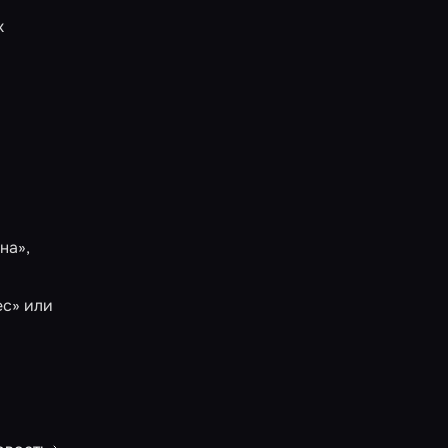
х
на»
,
ес»
или