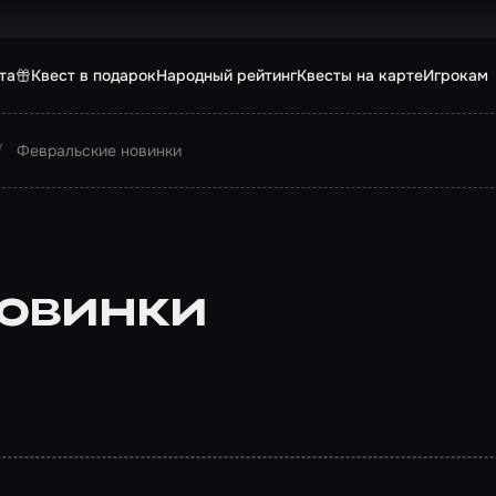
та
Квест в подарок
Народный рейтинг
Квесты на карте
Игрокам
Февральские новинки
овинки