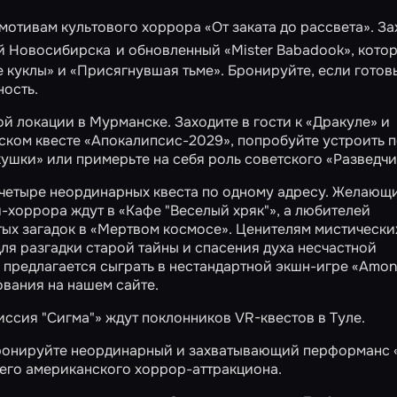
 мотивам культового хоррора
«От заката до рассвета»
. З
ей Новосибирска
и обновленный
«Mister Babadook»
, кото
 куклы» и «Присягнувшая тьме». Бронируйте, если готов
ность.
ой локации в Мурманске. Заходите в гости к
«Дракуле»
и
еском квесте
«Апокалипсис-2029»
, попробуйте устроить п
кушки»
или примерьте на себя роль советского
«Разведчи
четыре неординарных квеста по одному адресу. Желающ
ш-хоррора ждут в
«Кафе "Веселый хряк"»
, а любителей
ых загадок в
«Мертвом космосе»
. Ценителям мистически
ля разгадки старой тайны и спасения духа несчастной
р предлагается сыграть в нестандартной экшн-игре
«Amon
ования на нашем сайте.
иссия "Сигма"»
ждут поклонников VR-квестов в Туле.
 бронируйте неординарный и захватывающий перформанс
щего американского хоррор-аттракциона.