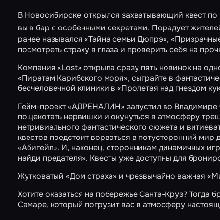
В Новосибирске
открылся захватывающий квест по
вы в бар с особенными секретами. Порадует жител
ранее назывался «Тайна семьи Дюпрэ», «Призрачные
посмотреть страху в глаза и проверить себя на проч
Компания «Lost» открыла сразу пять новинок на одн
«Пиратам Карибского моря»
, сыграйте в фантастич
бесчеловечной клиники в
«Пролетая над гнездом ку
Гейм-проект «АДРЕНАЛИН» запустил во Владимире 
пощекотать нервишки и окунуться в атмосферу тре
нетривиального фантастического сюжета и витиеват
квестов предстоит ворваться в потусторонний мир д
«Абигейл»
. И, наконец, сторонникам динамичных иг
найди предателя»
. Квесты уже доступны для бронир
Жутковатый
«Дом страха»
и чрезвычайно важная
«М
Хотите оказаться на побережье Санта-Круз? Тогда
Самаре, который погрузит вас в атмосферу настоя