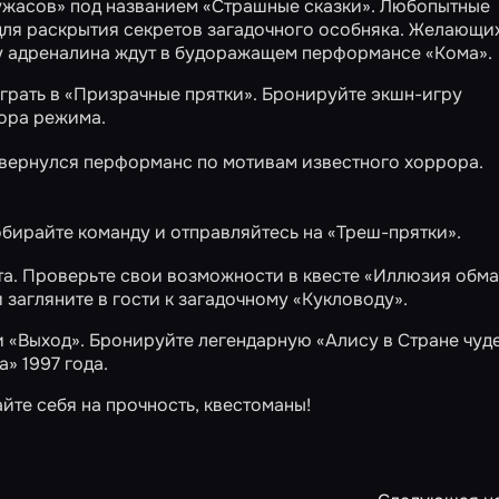
 ужасов» под названием
«Страшные сказки»
. Любопытные
для раскрытия секретов загадочного особняка. Желающи
озу адреналина ждут в будоражащем перформансе
«Кома»
.
грать в
«Призрачные прятки»
. Бронируйте экшн-игру
ора режима.
вернулся перформанс по мотивам известного хоррора.
обирайте команду и отправляйтесь на
«Треш-прятки»
.
та. Проверьте свои возможности в квесте
«Иллюзия обма
 загляните в гости к загадочному
«Кукловоду»
.
и «Выход». Бронируйте легендарную
«Алису в Стране чуд
» 1997 года.
йте себя на прочность, квестоманы!