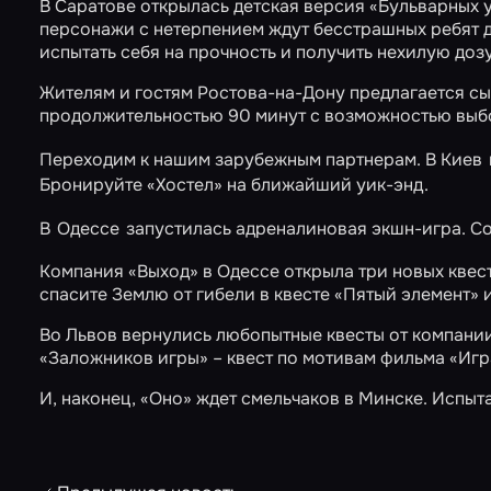
В Саратове открылась детская версия «Бульварных
персонажи с нетерпением ждут бесстрашных ребят 
испытать себя на прочность и получить нехилую д
Жителям и гостям Ростова-на-Дону предлагается сы
продолжительностью 90 минут с возможностью выб
Переходим к нашим зарубежным партнерам. В Киев
Бронируйте
«Хостел»
на ближайший уик-энд.
В
Одессе
запустилась адреналиновая экшн-игра. С
Компания «Выход» в Одессе открыла три новых квес
спасите Землю от гибели в квесте
«Пятый элемент»
и
Во Львов вернулись любопытные квесты от компани
«Заложников игры»
– квест по мотивам фильма «Игра
И, наконец,
«Оно»
ждет смельчаков в Минске. Испыта