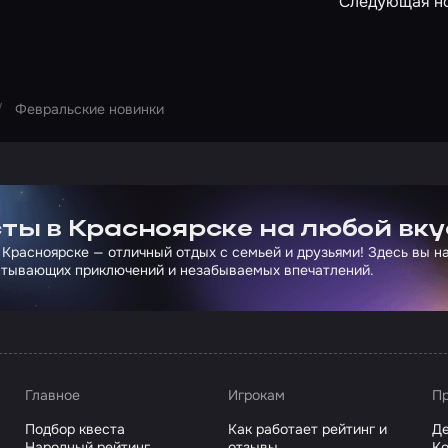
Следующая н
Февральские новинки
ртнера Сколково
ты в Красноярске на любой вку
 Красноярске — отличный отдых с семьей и друзьями! Здесь вы 
атывающих приключений и незабываемых впечатлений.
Главное
Игрокам
Пр
Подбор квеста
Как работает рейтинг и
Де
Народный рейтинг
отзывы
Ко