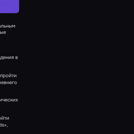
альным
ные
дения в
 пройти
ревнего
тических
ойти
ds»,