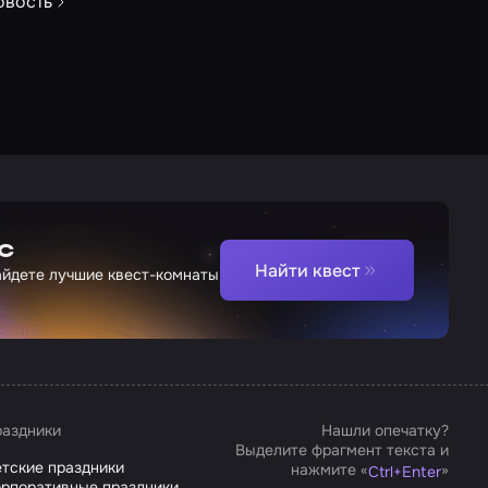
овость
с
Найти квест
найдете лучшие квест-комнаты
аздники
Нашли опечатку?
Выделите фрагмент текста и
тские праздники
нажмите «
»
Ctrl
+
Enter
рпоративные праздники