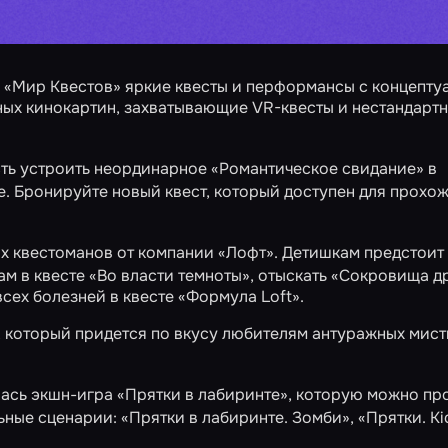
в «Мир Квестов» яркие квесты и перформансы с концепту
ных кинокартин, захватывающие VR-квесты и нестандарт
сть устроить неординарное
«Романтическое свидание»
в
. Бронируйте новый квест, который доступен для прохож
ых квестоманов от компании «Лофт». Детишкам предстоит
ам в квесте «Во власти темноты», отыскать
«Сокровища д
сех болезней в квесте «Формула Loft».
, который придется по вкусу любителям антуражных мис
лась экшн-игра
«Прятки в лабиринте»
, которую можно пр
ьные сценарии: «Прятки в лабиринте. Зомби», «Прятки. Ki