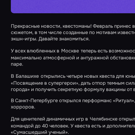
Прекрасные новости, квестоманы! Февраль принес 
сюжетом, в том числе созданные по мотивам извест
экшн-игры. Давайте знакомиться.
У всех влюбленных в
Москве
теперь есть возможно
максимально атмосферной и антуражной обстановке
паре.
В
Балашихе
открылись четыре новых квеста для юн
«Посвящение в супергерои»
, дать отпор темным сил
города»
и получить секретную формулу вакцины от в
В Санкт-Петербурге открылся перформанс
«Ритуал»
хорроров.
Для ценителей динамичных игр в
Челябинске откры
командой до 40 человек. У квеста есть и дополнител
«Сумасшедший ученый».