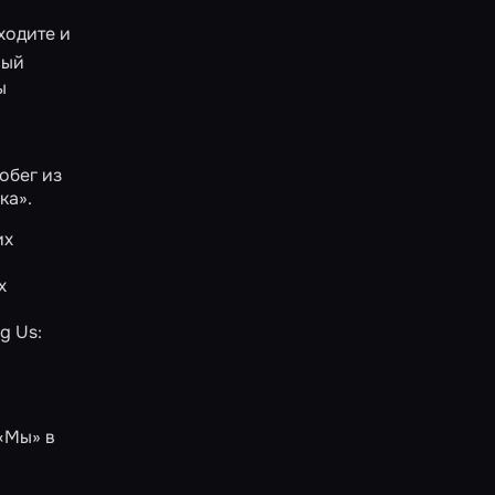
аходите и
рый
ы
обег из
ка»
.
их
х
g Us:
«Мы»
в