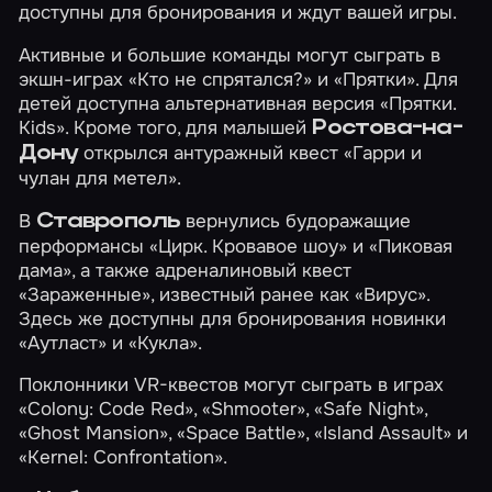
доступны для бронирования и ждут вашей игры.
Активные и большие команды могут сыграть в
экшн-играх
«Кто не спрятался?»
и
«Прятки»
. Для
детей доступна альтернативная версия
«Прятки.
Kids»
. Кроме того, для малышей
Ростова-на-
открылся антуражный квест
«Гарри и
Дону
чулан для метел»
.
В
вернулись будоражащие
Ставрополь
перформансы
«Цирк. Кровавое шоу»
и
«Пиковая
дама»
, а также адреналиновый квест
«Зараженные»
, известный ранее как «Вирус».
Здесь же доступны для бронирования новинки
«Аутласт»
и
«Кукла»
.
Поклонники VR-квестов могут сыграть в играх
«Colony: Code Red»
,
«Shmooter»
,
«Safe Night»
,
«Ghost Mansion»
,
«Space Battle»
,
«Island Assault»
и
«Kernel: Confrontation»
.