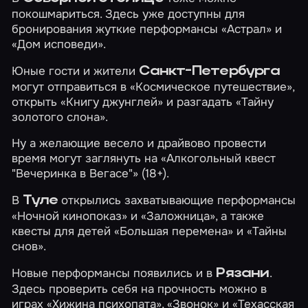
покошмариться. Здесь уже доступны для
бронирования жуткие перформансы
«Астрал»
и
«Дом исповеди»
.
Юные гости и жители
Санкт-Петербурга
могут отправиться в
«Космическое путешествие»
,
открыть
«Книгу джунглей»
и разгадать
«Тайну
золотого слона»
.
Ну а желающие весело и драйвово провести
время могут заглянуть на
«Алкогольный квест
"Вечеринка в Вегасе"»
(18+).
В
открылись захватывающие перформансы
Туле
«Ночной кинопоказ»
и
«Заложница»
, а также
квесты для детей
«Большая перемена»
и
«Тайны
снов»
.
Новые перформансы появились и в
.
Рязани
Здесь проверить себя на прочность можно в
играх
«Хижина психопата»
,
«Звонок»
и
«Техасская