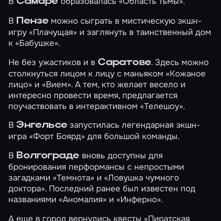
В
образовалась
«Область тьмы»
.
Самаре
В
можно сыграть в мистическую экшн-
Пензе
игру
«Плачущая»
и заглянуть в таинственный дом
к
«Бабушке»
.
Не без ужастиков и в
. Здесь можно
Саратове
столкнуться лицом к лицу с маньяком
«Кожаное
лицо»
и
«Вием»
. А т
ем, кто желает весело и
интересно провести время, предлагается
поучаствовать в интерактивном
«Телешоу»
.
В
запустилась легендарная экшн-
Энгельсе
игра
«Форт Боярд»
для большой команды.
В
вновь доступны для
Волгограде
бронирования перформансы с непростыми
загадками
«Темнота»
и
«Ловушка чумного
доктора»
. Последний ранее был известен под
названиями «Аномалия» и «Инферно».
А еще в город вернулись квесты
«Пиратская