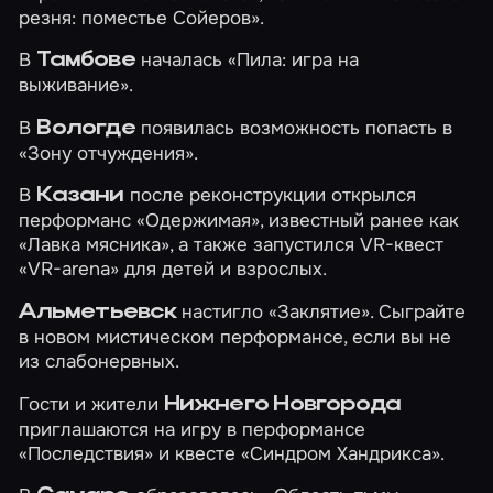
резня: поместье Сойеров»
.
В
началась
«Пила: игра на
Тамбове
выживание»
.
В
появилась возможность попасть в
Вологде
«Зону отчуждения»
.
В
после реконструкции открылся
Казани
перформанс
«Одержимая»
, известный ранее как
«Лавка мясника», а также запустился VR-квест
«VR-arena»
для детей и взрослых.
настигло
«Заклятие»
. Сыграйте
Альметьевск
в новом мистическом перформансе, если вы не
из слабонервных.
Гости и жители
Нижнего Новгорода
приглашаются на игру в перформансе
«Последствия»
и квесте
«Синдром Хандрикса»
.