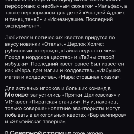
перформанс с необычным сюжетом
«Мальфас»
, а
также перформансы для детей
«Уэнсдей Аддамс
и танец теней»
и
«Исчезнувшие. Последний
эксперимент»
.
Любителям логических квестов придутся по
вкусу новинки
«Отель»
,
«Шерлок Холмс:
рубиновый астероид»
,
«Тайна ледяного меча.
Поход в нордское царство»
и
«Тайны старой
избушки»
. Последний квест ранее был известен
как «Мара: дом магии и колдовства», «Избушка
магии и колдовства», «Мара: страшная сказка».
Для активных игроков и больших команд в
запустились
«Прятки Щелковская»
и
Москве
VR-квест
«Пиратская станция»
. Ну и, наконец,
только совершеннолетние авантюристы могут
побывать в алкогольных квестах
«Бар вампиров»
и
«Эльфийская таверна»
.
В
тоже можно
Северной столице