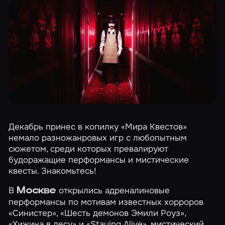
Декабрь принес в копилку «Мира Квестов»
немало разножанровых игр с любопытным
сюжетом, среди которых превалируют
будоражащие перформансы и мистические
квесты. Знакомьтесь!
В
открылись адреналиновые
Москве
перформансы по мотивам известных хорроров
«Синистер»
,
«Шесть демонов Эмили Роуз»
,
«Хижина в лесу»
и
«Staying Alive»
, мистический