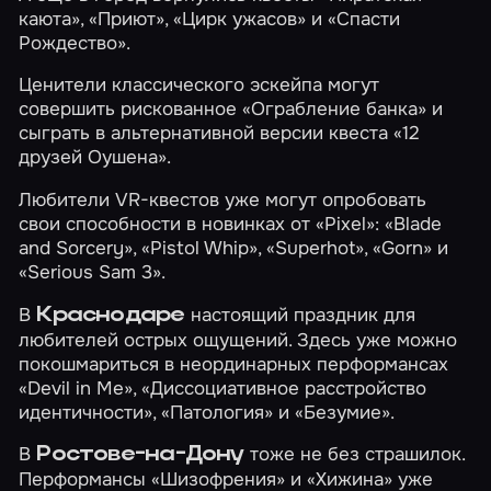
каюта»
,
«Приют»
,
«Цирк ужасов»
и
«Спасти
Рождество»
.
Ценители классического эскейпа могут
совершить рискованное
«Ограбление банка»
и
сыграть в альтернативной версии квеста
«12
друзей Оушена»
.
Любители VR-квестов уже могут опробовать
свои способности в новинках от «Pixel»:
«Blade
and Sorcery»
,
«Pistol Whip»
,
«Superhot»
,
«Gorn»
и
«Serious Sam 3»
.
В
настоящий праздник для
Краснодаре
любителей острых ощущений. Здесь уже можно
покошмариться в неординарных перформансах
«Devil in Me»
,
«Диссоциативное расстройство
идентичности»
,
«Патология»
и
«Безумие»
.
В
тоже не без страшилок.
Ростове-на-Дону
Перформансы
«Шизофрения»
и
«Хижина»
уже