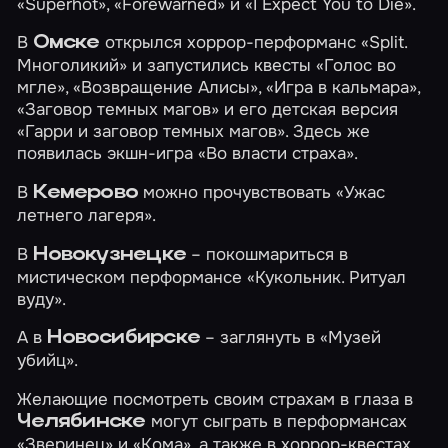
«Superhot»
,
«Forewarned»
и
«I Expect You to Die»
.
В
открылся хоррор-перформанс
«Split.
Омске
Многоликий»
и запустились квесты
«Голос во
мгле»
,
«Возвращение Алисы»
,
«Игра в кальмара»
,
«Заговор темных магов»
и его детская версия
«Гарри и заговор темных магов»
. Здесь же
появилась экшн-игра
«Во власти страха»
.
В
можно прочувствовать
«Ужас
Кемерово
летнего лагеря»
.
В
– покошмариться в
Новокузнецке
мистическом перформансе
«Кукольник. Ритуал
вуду»
.
А в
– заглянуть в
«Музей
Новосибирске
убийц»
.
Желающие посмотреть своим страхам в глаза в
могут сыграть в перформансах
Челябинске
«Зверинец»
и
«Кома»
, а также в хоррор-квестах