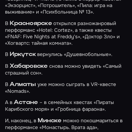
«Экзорцист»
,
«Потрошитель»
,
«Пила: игра на
выживание»
и
«Психбольница № 13»
.
В
открылся разножанровый
Красноярске
перформанс
«Hotel: Cortez»
, а также квесты
«FNAF: Five Nights at Freddy's»
,
«Доктор Зло»
и
«Хогвартс: тайная комната»
.
В
вернулись
«Душевнобольные»
.
Иркутск
В
снова можно увидеть
«Самый
Хабаровске
страшный сон»
.
В
уже можно сыграть в VR-квесте
Алматы
«Nomads»
.
А в
– в семейных квестах
«Пираты
Астане
Карибского моря»
и
«Гробница фараона»
.
И, наконец, в
можно покошмариться в
Минске
перформансе
«Монастырь. Врата ада»
,