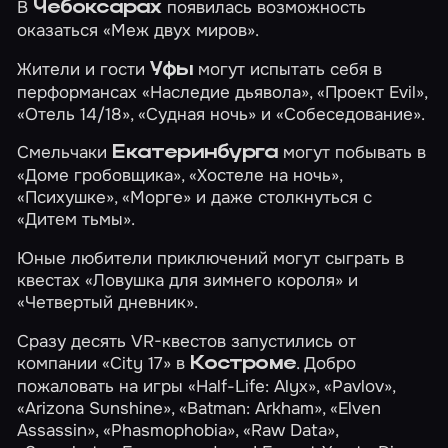
В
появилась возможность
Чебоксарах
оказаться
«Меж двух миров»
.
Жители и гости
могут испытать себя в
Уфы
перформансах
«Наследие дьявола»
,
«Проект Evil»
,
«Отель 14/18»
,
«Судная ночь»
и
«Собеседование»
.
Смельчаки
могут побывать в
Екатеринбурга
«Доме гробовщика»
,
«Хостеле на ночь»
,
«Психушке»
,
«Морге»
и даже столкнуться с
«Дитем тьмы»
.
Юные любители приключений могут сыграть в
квестах
«Ловушка для зимнего короля»
и
«Четвертый дневник»
.
Сразу десять VR-квестов запустились от
компании «City 17» в
. Добро
Костроме
пожаловать на игры
«Half-Life: Alyx»
,
«Pavlov»
,
«Arizona Sunshine»
,
«Batman: Arkham»
,
«Elven
Assassin»
,
«Phasmophobia»
,
«Raw Data»
,