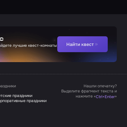
с
Найти квест
найдете лучшие квест-комнаты
аздники
Нашли опечатку?
Выделите фрагмент текста и
тские праздники
нажмите «
»
Ctrl
+
Enter
рпоративные праздники