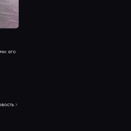
ми: его
овость