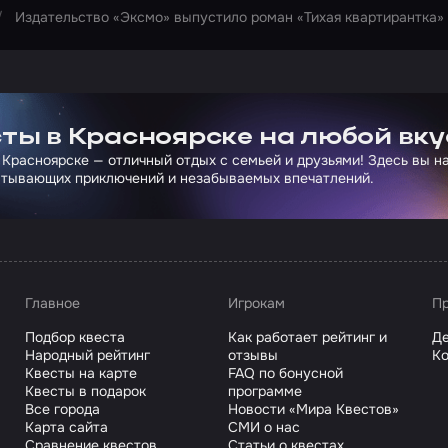
Издательство «Эксмо» выпустило роман «Тихая квартирантка»
ртнера Сколково
ты в Красноярске на любой вку
 Красноярске — отличный отдых с семьей и друзьями! Здесь вы 
атывающих приключений и незабываемых впечатлений.
Главное
Игрокам
Пр
Подбор квеста
Как работает рейтинг и
Де
Народный рейтинг
отзывы
Ко
Квесты на карте
FAQ по бонусной
Квесты в подарок
программе
Все города
Новости «Мира Квестов»
Карта сайта
СМИ о нас
Сравнение квестов
Статьи о квестах