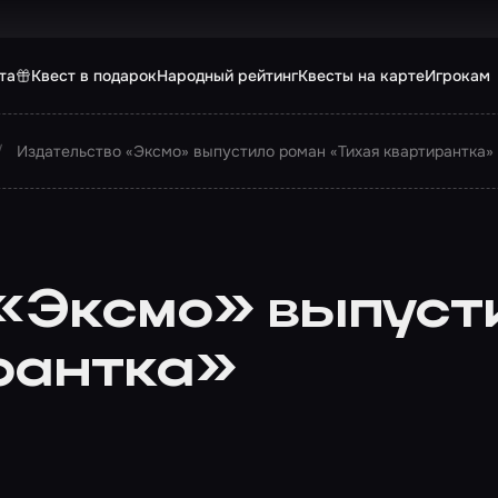
та
Квест в подарок
Народный рейтинг
Квесты на карте
Игрокам
Издательство «Эксмо» выпустило роман «Тихая квартирантка»
«Эксмо» выпуст
рантка»