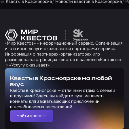
Квесты в Красноярске
Новости квестов в Красноярске
Р
Перейти на сайт партн
«Мир Квестов» - информационный сервис. Организация
игр и иные услуги оказываются партнерами сервиса.
Информация о партнерах-организаторах игр
размещена на страницах квестов в разделе «Контакты»
→ «Услугу оказывает».
Квесты в Красноярске на любой
вкус
Квесты в Красноярске — отличный отдых с семьей
и друзьями! Здесь вы найдете лучшие квест-
комнаты для захватывающих приключений
и незабываемых впечатлений.
Найти квест