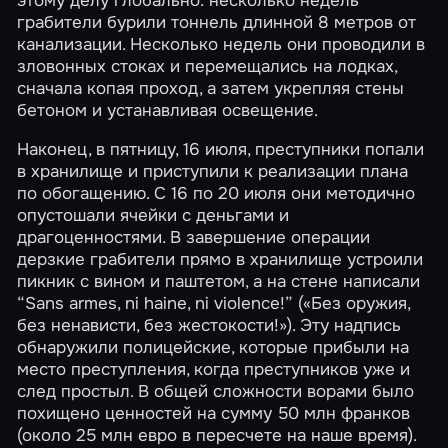
этому делу глобально: несколько недель
грабители бурили тоннель длинной 8 метров от
канализации. Несколько недель они проводили в
зловонных стоках и перемещались на лодках,
сначала копая проход, а затем укрепляя стены
бетоном и устанавливая освещение.
Наконец, в пятницу, 16 июля, преступники попали
в хранилище и приступили к реализации плана
по обогащению. С 16 по 20 июля они методично
опустошали ячейки с деньгами и
драгоценностями. В завершение операции
дерзкие грабители прямо в хранилище устроили
пикник с вином и паштетом, а на стене написали
“Sans armes, ni haine, ni violence!” («Без оружия,
без ненависти, без жестокости!»). Эту надпись
обнаружили полицейские, которые прибыли на
место преступления, когда преступников уже и
след простыл. В общей сложности ворами было
похищено ценностей на сумму 50 млн франков
(около 25 млн евро в пересчете на наше время).