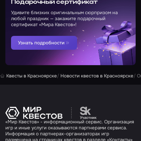
Подарочный сертификат
Удивите близких оригинальным сюрпризом на
любой праздник — закажите подарочный
сертификат «Мира Квестов»!
Узнать подробности
Квесты в Красноярске
Новости квестов в Красноярске
О
Перейти на сайт партн
«Мир Квестов» - информационный сервис. Организация
игр и иные услуги оказываются партнерами сервиса.
Информация о партнерах-организаторах игр
размещена на страницах квестов в разделе «Контакты»