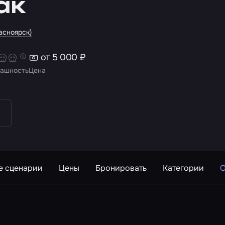
ак
асноярск)
от 5 000 ₽
ашность
Цена
е сценарии
Цены
Бронировать
Категории
О