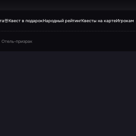
та
Квест в подарок
Народный рейтинг
Квесты на карте
Игрокам
Отель-призрак