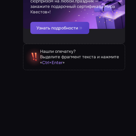
сюрпризом на любой праздник —
закажите подарочный сертификат «Мира
Квестов»!
Узнать подробности
Нашли опечатку?
Выделите фрагмент текста и нажмите
«
»
Ctrl
+
Enter