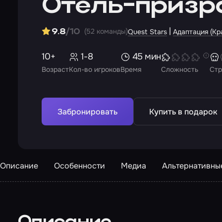
Отель-призр
|
(52 команды)
9.8
/10
Quest Stars
Адаптация (Кр
10+
1-8
45 мин
Возраст
Кол-во игроков
Время
Сложность
Стр
Забронировать
Купить в подарок
Описание
Особенности
Медиа
Альтернативны