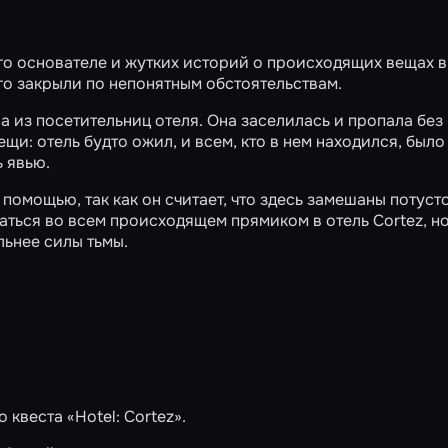
го основателе и жутких историй о происходящих вещах в
Его закрыли по непонятным обстоятельствам.
на из посетительниц отеля. Она заселилась и пропала без
щи: отель будто ожил, и всем, кто в нем находился, было
 явью.
помощью, так как он считает, что здесь замешаны потус
раться во всем происходящем прямиком в отель Cortez, н
льнее силы тьмы.
о квеста
«Hotel: Cortez»
.