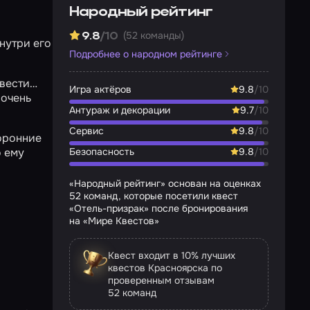
Народный рейтинг
(52 команды)
9.8
/10
нутри его
Подробнее о народном рейтинге
 вести…
Игра актёров
9.8
/10
 очень
Антураж и декорации
9.7
/10
Сервис
9.8
/10
торонние
о ему
Безопасность
9.8
/10
«Народный рейтинг» основан на оценках
52 команд, которые посетили квест
«Отель-призрак» после бронирования
на «Мире Квестов»
Квест входит в 10% лучших
квестов Красноярска по
проверенным отзывам
52 команд