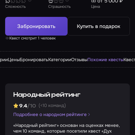
от 5 000 ₽
Сложность
Страшность
Цена
Забронировать
Купить в подарок
Квест смотрит 1 человек
арии
Цены
Бронировать
Категории
Отзывы
Похожие квесты
Квес
Народный рейтинг
(<10 команд)
9.4
/10
Подробнее о народном рейтинге
«Народный рейтинг» основан на оценках менее,
чем 10 команд, которые посетили квест «Дух