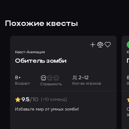
Похожие квесты
Квест-Анимация
К
Обитель зомби
8+
2–12
Возраст
Кол-во игроков
В
Страшность
(<10 команд)
9.5
/10
Избавьте мир от умных зомби!
О
з