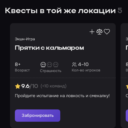
Квесты в той же локации
5
Экшн-Игра
Э
Прятки с кальмаром
8+
4–10
Возраст
Кол-во игроков
В
Страшность
(<10 команд)
9.6
/10
Пройдите испытание на ловкость и смекалку!
С
Забронировать