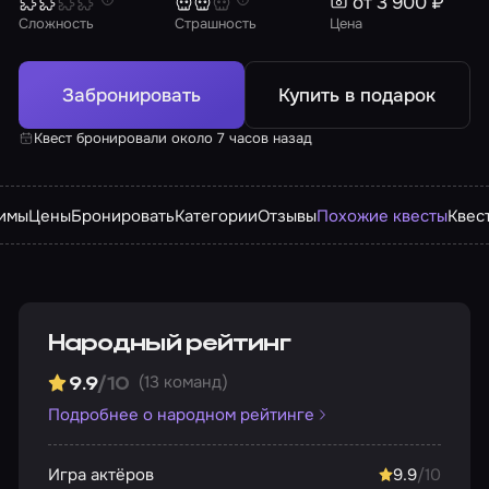
от 3 900 ₽
Сложность
Страшность
Цена
Забронировать
Купить в подарок
Квест бронировали около 7 часов назад
имы
Цены
Бронировать
Категории
Отзывы
Похожие квесты
Квес
Народный рейтинг
(13 команд)
9.9
/10
Подробнее о народном рейтинге
Игра актёров
9.9
/10