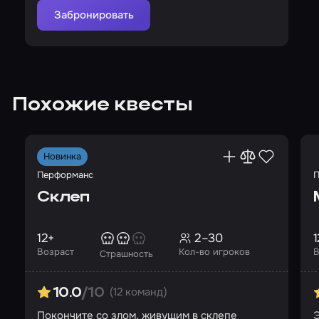
Забронировать
Похожие квесты
Новинка
Перформанс
П
Склеп
12+
2–30
1
Возраст
Кол-во игроков
В
Страшность
(12 команд)
10.0
/10
Покончите со злом, живущим в склепе
Э