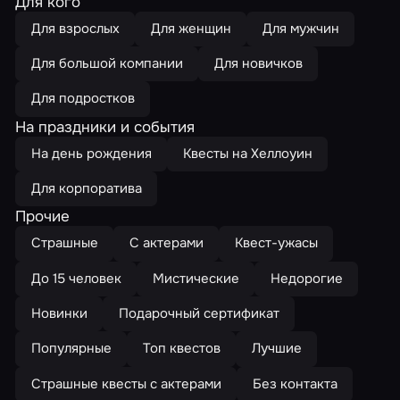
Для кого
Для взрослых
Для женщин
Для мужчин
Для большой компании
Для новичков
Для подростков
На праздники и события
На день рождения
Квесты на Хеллоуин
Для корпоратива
Прочие
Страшные
С актерами
Квест-ужасы
До 15 человек
Мистические
Недорогие
Новинки
Подарочный сертификат
Популярные
Топ квестов
Лучшие
Страшные квесты с актерами
Без контакта