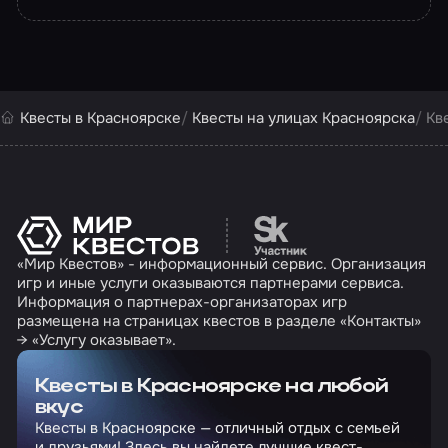
Квесты в Красноярске
Квесты на улицах Красноярска
Кв
Перейти на сайт партн
«Мир Квестов» - информационный сервис. Организация
игр и иные услуги оказываются партнерами сервиса.
Информация о партнерах-организаторах игр
размещена на страницах квестов в разделе «Контакты»
→ «Услугу оказывает».
Квесты в Красноярске на любой
вкус
Квесты в Красноярске — отличный отдых с семьей
и друзьями! Здесь вы найдете лучшие квест-