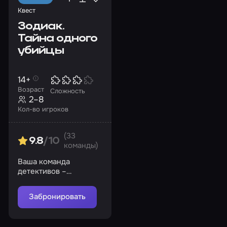
Квест
Зодиак.
Тайна одного
убийцы
14+
Возраст
Сложность
2–8
Кол-во игроков
(33
9.8
/10
команды)
Ваша команда
детективов –
последняя надежда на
спасение города. Вы
Забронировать
готовы рискнуть?