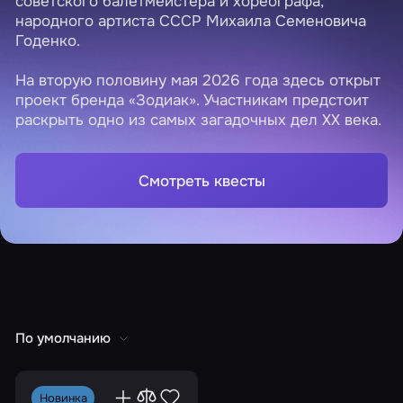
советского балетмейстера и хореографа,
народного артиста СССР Михаила Семеновича
Годенко.
На вторую половину мая 2026 года здесь открыт
проект бренда «Зодиак». Участникам предстоит
раскрыть одно из самых загадочных дел XX века.
Смотреть квесты
По умолчанию
Новинка