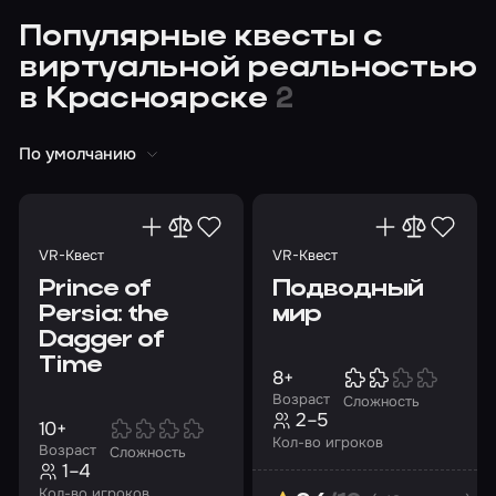
Популярные квесты с
виртуальной реальностью
в Красноярске
2
По умолчанию
VR-Квест
VR-Квест
Prince of
Подводный
Persia: the
мир
Dagger of
Time
8+
Возраст
Сложность
2–5
10+
Кол-во игроков
Возраст
Сложность
1–4
Кол-во игроков