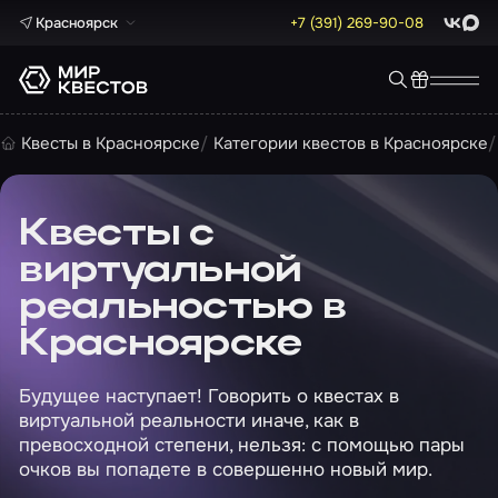
Красноярск
+7 (391) 269-90-08
ВКонта
Max
Квесты в Красноярске
Категории квестов в Красноярске
Квесты с
виртуальной
реальностью в
Красноярске
Будущее наступает! Говорить о квестах в
виртуальной реальности иначе, как в
превосходной степени, нельзя: с помощью пары
очков вы попадете в совершенно новый мир.