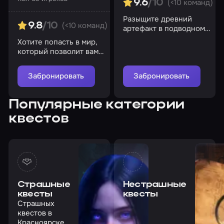
(<10 команд)
9.6
/10
Разыщите древний
(<10 команд)
9.8
/10
артефакт в подводном
храме Осириса
Хотите попасть в мир,
который позволит вам
ощутить контроль
времени?
Забронировать
Забронировать
Популярные категории
квестов
Страшные
Нестрашные
квесты
квесты
Страшных
квестов в
Красноярске