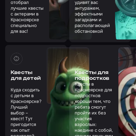
отобрал
удивят вас
лучшие квесты
антуражем,
с актерами в
эффектными
Красноярске
загадками и
специально
располагающей
для вас!
обстановкой
Квесты
Квесты для
для детей
подростков
Квесты в
Куда сходить
Красноярске для
с детьми в
подростков
Красноярске?
хороши тем, что
Лучший
ребята смогут
выбор –
пройти их без
квест! Тут
участия
пригодится
взрослых:
как опыт
наедине с собой,
родителей,
своими друзьями