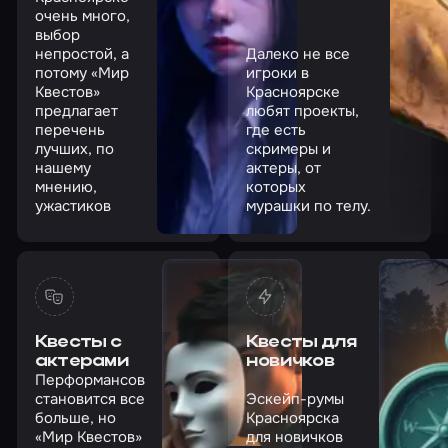
очень много,
выбор
непростой, а
Далеко не все
потому «Мир
игроки в
Квестов»
Красноярске
предлагает
любят проекты,
перечень
где есть
лучших, по
скримеры и
нашему
актеры, от
мнению,
которых
ужастиков
мурашки по телу.
Квесты с
Квесты для
актерами
новичков
Перформансов
становится все
Эскейп-румы
больше, но
Красноярска
«Мир Квестов»
для новичков