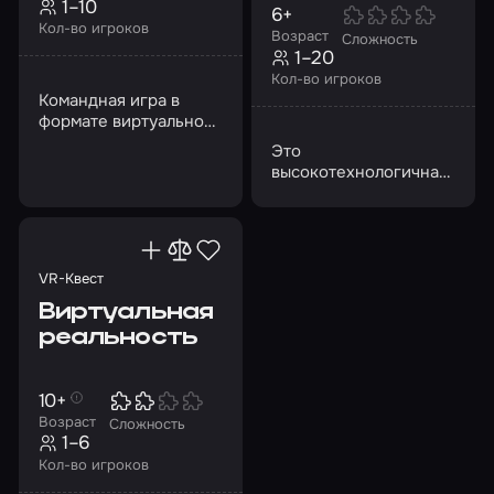
1–10
6+
Кол-во игроков
Возраст
Сложность
1–20
Кол-во игроков
Командная игра в
формате виртуальной
реальности
Это
высокотехнологичная
альтернатива
лазертагу и
пейнтболу,
перенесенная в VR-
пространство
VR-Квест
Виртуальная
реальность
10+
Возраст
Сложность
1–6
Кол-во игроков