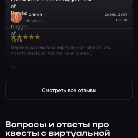
Полина
около 2 лет
П
назад
Новичок
Первый раз была на виртуальном квесте, это
просто восторг! Ждите меня снова :)
VR-квест
Prince of Persia: the Dagger of Time
Смотреть все отзывы
Вопросы и ответы про
квесты с виртуальной