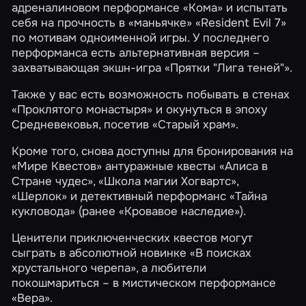
адреналиновом перформансе
«Кома»
и испытать
себя на прочность в «маньячке»
«Resident Evil 7»
по мотивам одноименной игры. У последнего
перформанса есть альтернативная версия –
захватывающая экшн-игра
«Прятки "Лига теней"»
.
Также у вас есть возможность побывать в стенах
«Проклятого монастыря»
и окунуться в эпоху
Средневековья, посетив
«Старый храм»
.
Кроме того, снова доступны для бронирования на
«Мире Квестов» антуражные квесты
«Алиса в
Стране чудес»
,
«Школа магии Хогвартс»
,
«Шерлок»
и детективный перформанс
«Тайна
кукловода»
(ранее «Кровавое наследие»).
Ценители приключенческих квестов могут
сыграть в абсолютной новинке
«В поисках
хрустального черепа»
, а любители
покошмариться – в мистическом перформансе
«Вера»
.