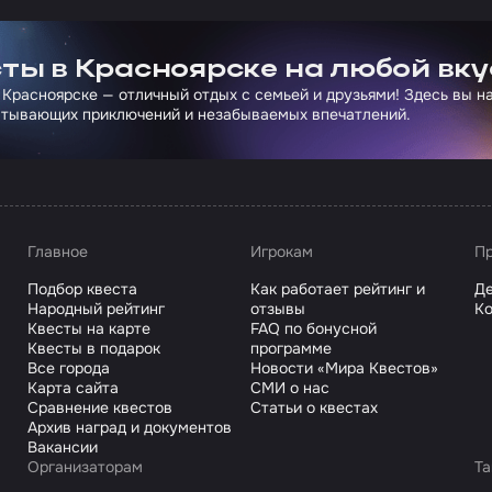
ртнера Сколково
ты в Красноярске на любой вку
 Красноярске — отличный отдых с семьей и друзьями! Здесь вы 
атывающих приключений и незабываемых впечатлений.
Главное
Игрокам
Пр
Подбор квеста
Как работает рейтинг и
Де
Народный рейтинг
отзывы
Ко
Квесты на карте
FAQ по бонусной
Квесты в подарок
программе
Все города
Новости «Мира Квестов»
Карта сайта
СМИ о нас
Сравнение квестов
Статьи о квестах
Архив наград и документов
Вакансии
Организаторам
Та