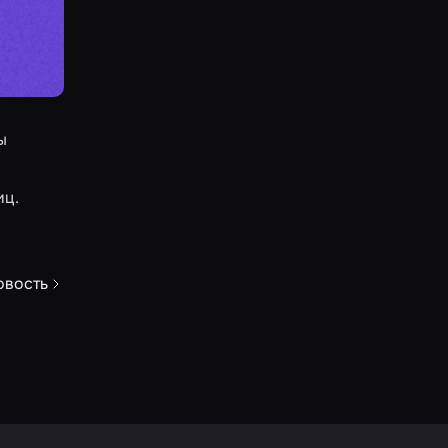
ы
иц.
овость