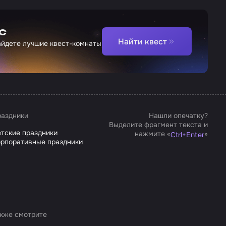
с
Найти квест
найдете лучшие квест-комнаты
аздники
Нашли опечатку?
Выделите фрагмент текста и
тские праздники
нажмите «
»
Ctrl
+
Enter
рпоративные праздники
кже смотрите