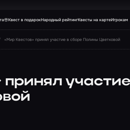
та
Квест в подарок
Народный рейтинг
Квесты на карте
Игрокам
«Мир Квестов» принял участие в сборе Полины Цветковой
 принял участие
овой