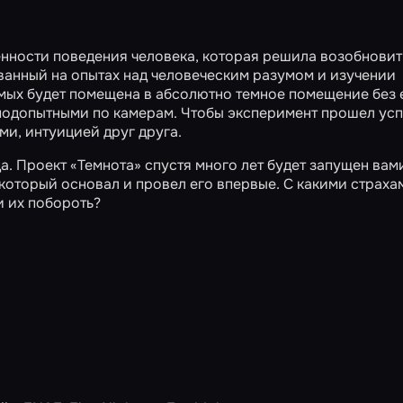
нности поведения человека, которая решила возобновит
ванный на опытах над человеческим разумом и изучении
емых будет помещена в абсолютно темное помещение без
а подопытными по камерам. Чтобы эксперимент прошел ус
ми, интуицией друг друга.
да. Проект «Темнота» спустя много лет будет запущен вам
который основал и провел его впервые. С какими страха
и их побороть?