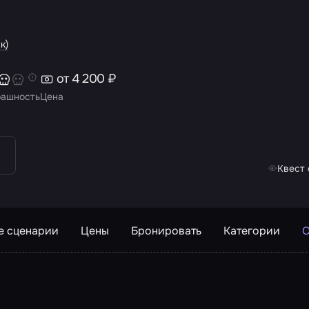
к)
от 4 200 ₽
рашность
Цена
Квест 
е сценарии
Цены
Бронировать
Категории
О