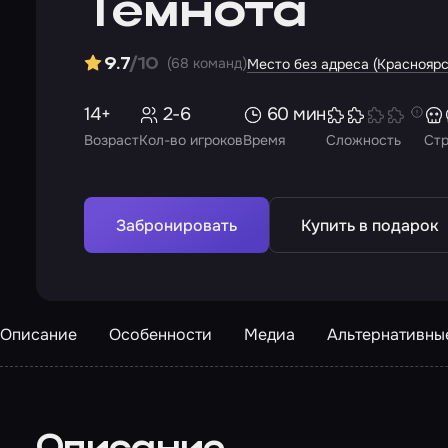
Темнота
(68 команд)
9.7
/10
Место без адреса (Красноярс
14+
2-6
60 мин
Возраст
Кол-во игроков
Время
Сложность
Ст
Забронировать
Купить в подарок
Описание
Особенности
Медиа
Альтернативны