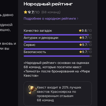
Народный рейтинг
(68 команд)
9.7
/10
ь давно
Подробнее о народном рейтинге
 единой
пешно,
Качество загадок
9.6
/10
Антураж и декорации
9.7
/10
и вновь и
Сервис
9.7
/10
ми вы
Безопасность
9.7
/10
«Народный рейтинг» основан на оценках
68 команд, которые посетили квест
«Темнота» после бронирования на «Мире
Квестов»
Квест входит в 20% лучших
квестов Красноярска по
проверенным отзывам
68 команд