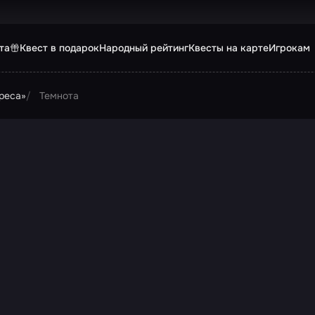
та
Квест в подарок
Народный рейтинг
Квесты на карте
Игрокам
реса»
Темнота