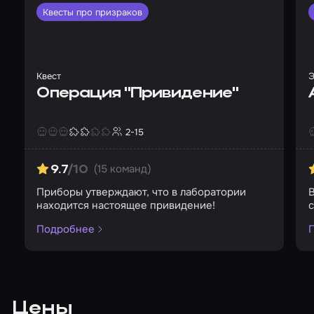
Квесты про призраков
Квест
Э
Операция "Привидение"
2-15
Страшность
Сложность
Кол-во игроков
С
(15 команд)
9.7
/10
Приборы утверждают, что в лаборатории
В
находится настоящее привидение!
с
Подробнее
Цены