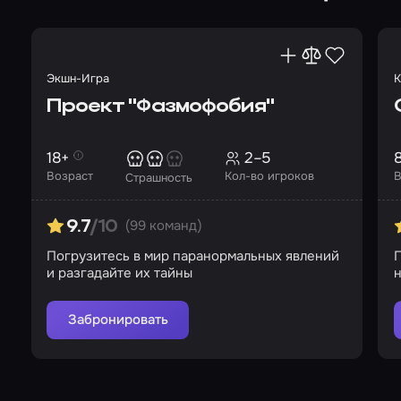
Экшн-Игра
К
Проект "Фазмофобия"
18+
2–5
Возраст
Кол-во игроков
В
Страшность
(99 команд)
9.7
/10
Погрузитесь в мир паранормальных явлений
П
и разгадайте их тайны
Забронировать