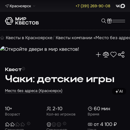
Красноярск
+7 (391) 269-90-08
ВКонта
Max
Квесты в Красноярске
Квесты компании «Место без адре
Квест
Чаки: детские игры
Место без адреса (Красноярск)
AI
Изображ
10+
2-10
60 мин
Возраст
Кол-во игроков
Время
от 4 100 ₽
Сложность
Страшность
Цена