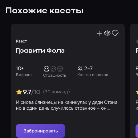
Похожие квесты
Квест
К
Гравити Фолз
10+
2–7
Возраст
Кол-во игроков
В
Страшность
(30 команд)
9.7
/10
И снова близнецы на каникулах у дяди Стэна,
но в один день случилось странное – он
пропал
Забронировать