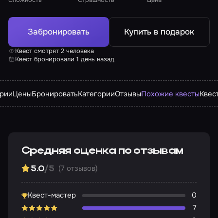
Забронировать
Купить в подарок
Квест смотрят 2 человека
Квест бронировали 1 день назад
арии
Цены
Бронировать
Категории
Отзывы
Похожие квесты
Квес
Средняя оценка по отзывам
(7 отзывов)
5.0
/5
Квест-мастер
0
7